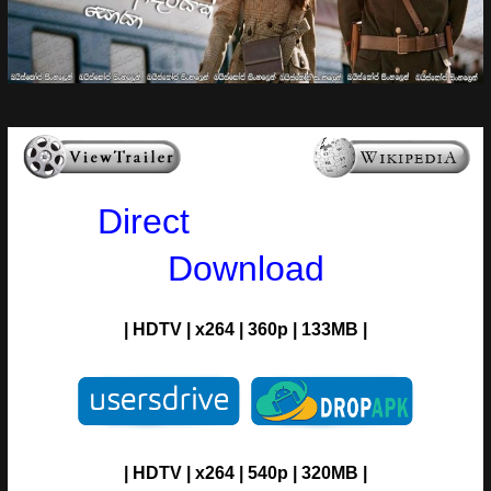
Direct
Download
| HDTV | x264 | 360p | 133MB |
| HDTV | x264 | 540p | 320MB |