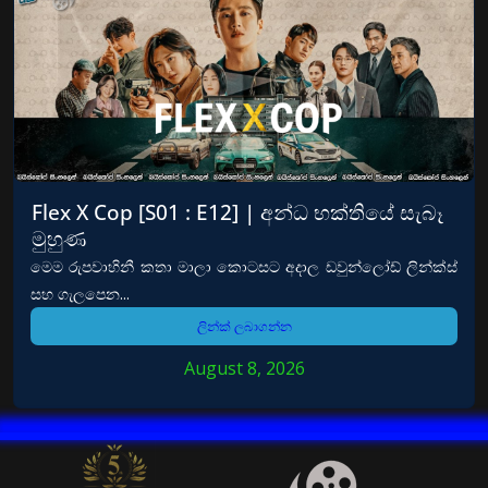
Flex X Cop [S01 : E12] | අන්ධ භක්තියේ සැබෑ
මුහුණ
මෙම රුපවාහිනී කතා මාලා කොටසට අදාල ඩවුන්ලෝඩ් ලින්ක්ස්
සහ ගැලපෙන...
ලින්ක් ලබාගන්න
August 8, 2026