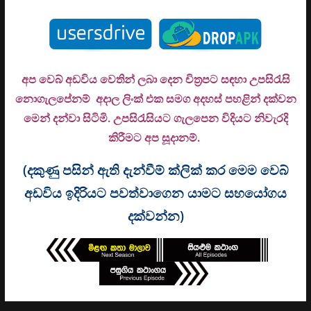
අප වෙබ් අඩවිය වෙතින් ලබා දෙන චිත්‍රපට සඳහා උපසිරැසි
නොගැලපේනම් අදාල ලිංක් එක සමග අදහස් පහළින් දක්වන
මෙන් දන්වා සිටිමි. උ
පසිරැසියට ගැලපෙන විදියට නිවැරදි
කිරීමට අප සූදානම්.
(දකුණු පසින් ඇති දැන්වීම් ක්ලික් කර මෙම වෙබ්
අඩවිය ඉදිරියට පවත්වාගෙන යාමට සහයෝගය
දක්වන්න)