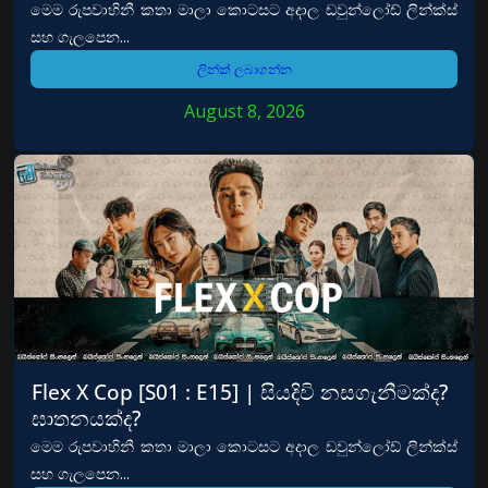
මෙම රුපවාහිනී කතා මාලා කොටසට අදාල ඩවුන්ලෝඩ් ලින්ක්ස්
සහ ගැලපෙන...
ලින්ක් ලබාගන්න
August 8, 2026
Flex X Cop [S01 : E15] | සියදිවි නසගැනීමක්ද?
ඝාතනයක්ද?
මෙම රුපවාහිනී කතා මාලා කොටසට අදාල ඩවුන්ලෝඩ් ලින්ක්ස්
සහ ගැලපෙන...