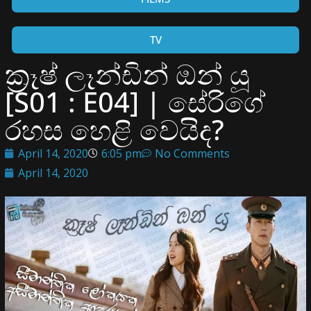
TV
ක්‍රෑෂ් ලෑන්ඩින් ඔන් යූ
[S01 : E04] | සේරිගේ
රහස හෙළි වෙයිද?
April 14, 2020
6:05 pm
No Comments
April 14, 2020