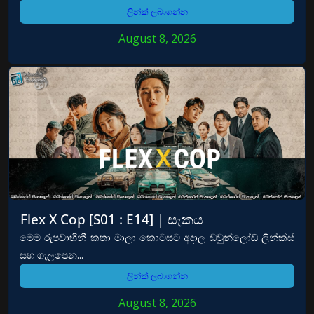
ලින්ක් ලබාගන්න
August 8, 2026
Flex X Cop [S01 : E14] | සැකය
මෙම රුපවාහිනී කතා මාලා කොටසට අදාල ඩවුන්ලෝඩ් ලින්ක්ස්
සහ ගැලපෙන...
ලින්ක් ලබාගන්න
August 8, 2026