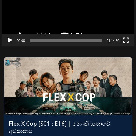
00:00
01:14:50
Flex X Cop [S01 : E16] | නොකී කතාවේ
අවසානය