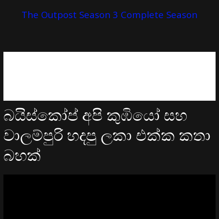
The Outpost Season 3 Complete Season
බයිස්කෝප් අපි කුඹියෝ සහ
වාලම්පුරි හදපු ලකා එක්ක කතා
බහක්
Video
Player