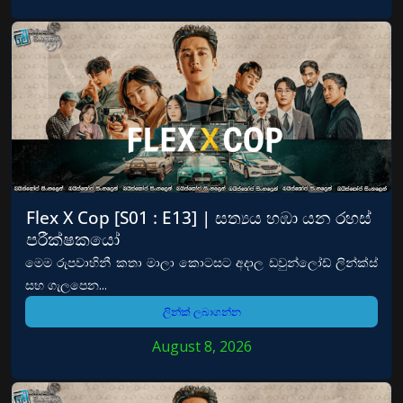
Flex X Cop [S01 : E13] | සත්‍යය හඹා යන රහස්
පරීක්ෂකයෝ
මෙම රුපවාහිනී කතා මාලා කොටසට අදාල ඩවුන්ලෝඩ් ලින්ක්ස්
සහ ගැලපෙන...
ලින්ක් ලබාගන්න
August 8, 2026