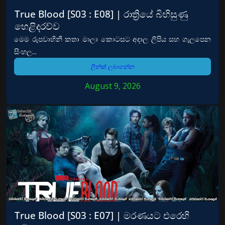
True Blood [S03 : E08] | රාත්‍රියේ බිහිසුණු
හෙළිදරව්ව
මෙම රුපවාහිනී කතා මාලා කොටසට අදාල ලිපිය සහ ගැලපෙන
සිංහල...
ලින්ක් ලබාගන්න
August 9, 2026
True Blood [S03 : E07] | මරණයට එරෙහි