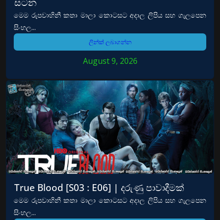
සටන
මෙම රුපවාහිනී කතා මාලා කොටසට අදාල ලිපිය සහ ගැලපෙන
සිංහල...
ලින්ක් ලබාගන්න
August 9, 2026
True Blood [S03 : E06] | දරුණු පාවාදීමක්
මෙම රුපවාහිනී කතා මාලා කොටසට අදාල ලිපිය සහ ගැලපෙන
සිංහල...