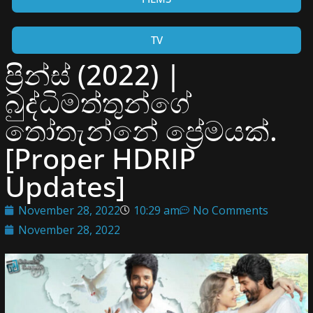
TV
ප්‍රින්ස් (2022) |
බුද්ධිමත්තුන්ගේ
තෝතැන්නේ ප්‍රේමයක්.
[Proper HDRIP
Updates]
November 28, 2022
10:29 am
No Comments
November 28, 2022