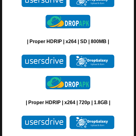
|
Proper
H
DRIP
| x264 |
SD
| 800MB |
|
Proper
H
DRIP
| x264 | 720p | 1.8GB |