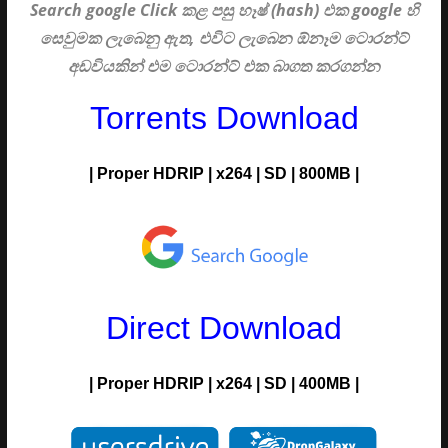
Search google Click
කළ පසු හෑෂ් (hash) එක google හි
සෙවුමක ලැබෙනු ඇත, එවිට ලැබෙන ඕනෑම ටොරන්ට්
අඩවියකින් එම ටොරන්ට් එක බාගත කරගන්න
Torrents Download
| Proper HDRIP | x264 | SD | 800MB |
Direct Download
|
Proper
H
DRIP
| x264 |
SD
| 400MB |