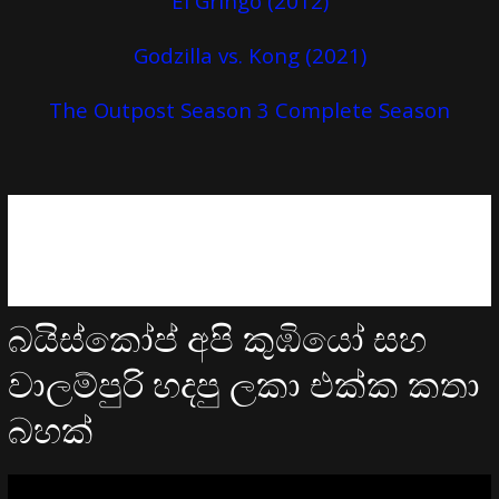
El Gringo (2012)
Godzilla vs. Kong (2021)
The Outpost Season 3 Complete Season
බයිස්කෝප් අපි කුඹියෝ සහ
වාලම්පුරි හදපු ලකා එක්ක කතා
බහක්
Video