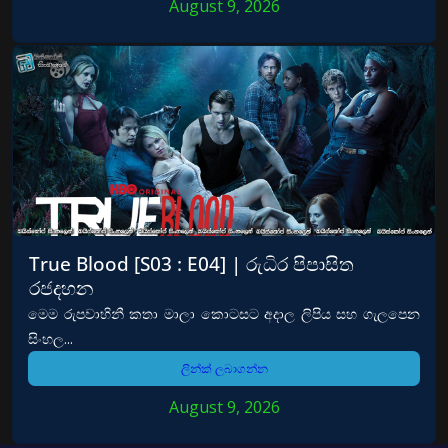
August 9, 2026
True Blood [S03 : E04] | රුධිර පිපාසිත
රජදහන
මෙම රුපවාහිනී කතා මාලා කොටසට අදාල ලිපිය සහ ගැලපෙන
සිංහල...
ලින්ක් ලබාගන්න
August 9, 2026