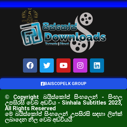
BAISCOPELK GROUP
© Copyright බයිස්කෝප් සිංහලෙන් - සිංහල
උපසිරසි වෙබ් අඩවිය - Sinhala Subtitles 2023,
All Rights Reserved
මේ බයිස්කෝප් සිංහලෙන් උපසිරසි සඳහා ලින්ක්
ලබාදෙන නිල වෙබ් අඩවියයි