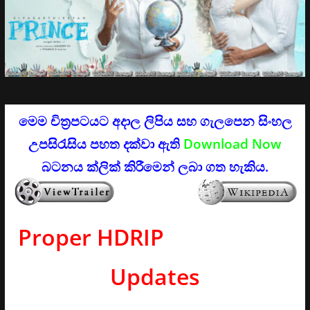
මෙම චිත්‍රපටයට අදාල ලිපිය සහ ගැලපෙන සිංහල
උපසිරැසිය පහත දක්වා ඇති
Download Now
බටනය ක්ලික් කිරීමෙන් ලබා ගත හැකිය.
Proper HDRIP
Updates