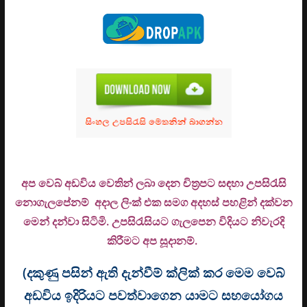
අප වෙබ් අඩවිය වෙතින් ලබා දෙන චිත්‍රපට සඳහා උපසිරැසි
නොගැලපේනම් අදාල ලිංක් එක සමග අදහස් පහළින් දක්වන
මෙන් දන්වා සිටිමි. උ
පසිරැසියට ගැලපෙන විදියට නිවැරදි
කිරීමට අප සූදානම්.
(දකුණු පසින් ඇති දැන්වීම් ක්ලික් කර මෙම වෙබ්
අඩවිය ඉදිරියට පවත්වාගෙන යාමට සහයෝගය