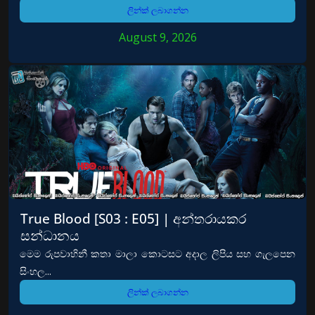
ලින්ක් ලබාගන්න
August 9, 2026
True Blood [S03 : E05] | අන්තරායකර
සන්ධානය
මෙම රුපවාහිනී කතා මාලා කොටසට අදාල ලිපිය සහ ගැලපෙන
සිංහල...
ලින්ක් ලබාගන්න