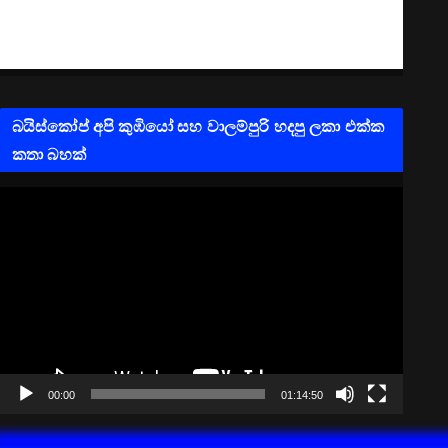
බයිස්කෝප් අපි කුඹියෝ සහ වාලම්පුරි හදපු ලකා එක්ක
කතා බහක්
V
i
d
e
o
P
l
a
00:00
01:14:50
y
e