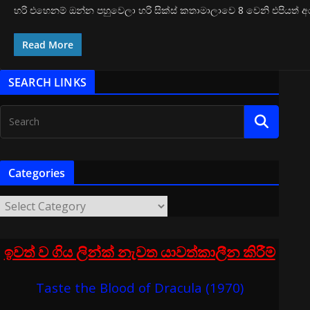
හරි එහෙනම් ඔන්න පහුවෙලා හරි සික්ස් කතාමාලාවෙ 8 වෙනි එපිය
Read More
SEARCH LINKS
Categories
ඉවත් ව ගිය ලින්ක් නැවත යාවත්කාලීන කිරීම්
Taste the Blood of Dracula (1970)