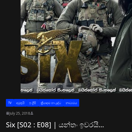
TV
අමුතුයි
ඉංග්‍රීසි
ක්‍රියාදාම හා යුද්ධ
නාට්‍යමය
July 25, 2018
Six [S02 : E08] | යන්තං ඉවරයි…