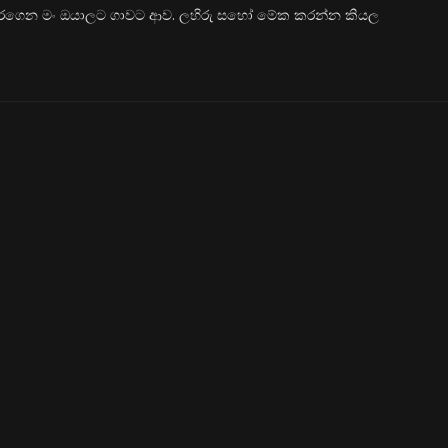
ත් අරගෙන මං ඔයාලට ගාවට ආව. ලහිරු සහෝ මේක කරන්න කියල