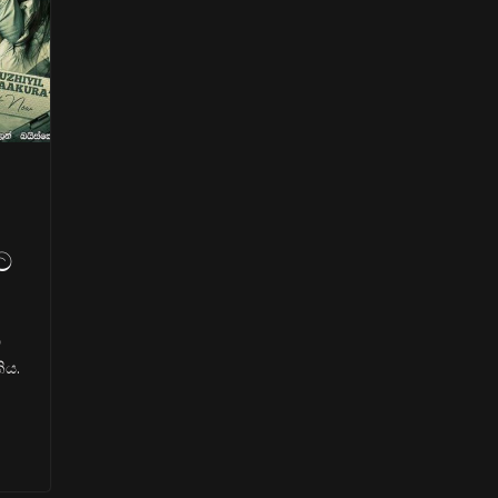
ට
ත
ිය.