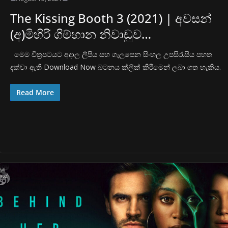
The Kissing Booth 3 (2021) | අවසන්
(අ)මිහිරි ගිම්හාන නිවාඩුව…
මෙම චිත්‍රපටයට අදාල ලිපිය සහ ගැලපෙන සිංහල උපසිරැසිය පහත
දක්වා ඇති Download Now බටනය ක්ලික් කිරීමෙන් ලබා ගත හැකිය.
Read More