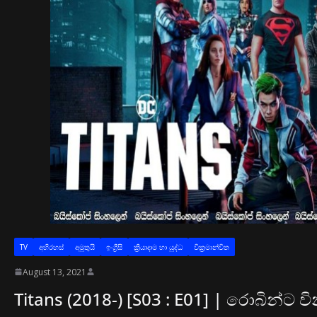
TV
අභිරහස්
අමුතුයි
ඉංග්‍රීසි
ක්‍රියාදාම හා යුද්ධ
වික්‍රමාන්විත
August 13, 2021
Titans (2018-) [S03 : E01] | රොබින්ට වි