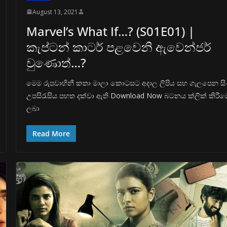
August 13, 2021
Marvel’s What If…? (S01E01) |
කැප්ටන් කාටර් පළවෙනි ඇවෙන්ජර්
වුණොත්…?
මෙම රුපවාහිනී කතා මාලා කොටසට අදාල ලිපිය සහ ගැලපෙන ස
උපසිරැසිය පහත දක්වා ඇති Download Now බටනය ක්ලික් කිරීම
ලබා
Read More