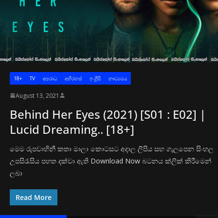
18+
TV
අපරාධ
අභිරහස්
ඉංග්‍රීසි
නාට්‍යමය
August 13, 2021
Behind Her Eyes (2021) [S01 : E02] |
Lucid Dreaming.. [18+]
මෙම රුපවාහිනී කතා මාලා කොටසට අදාල ලිපිය සහ ගැලපෙන සිංහල
උපසිරැසිය පහත දක්වා ඇති Download Now බටනය ක්ලික් කිරීමෙන්
ලබා
Read More