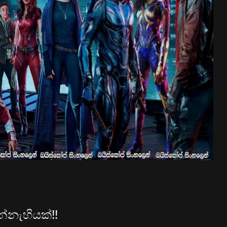
න්නැහියක්!!