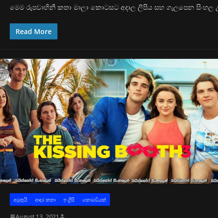
මෙම රුපවාහිනී කතා මාලා කොටසට අදාල ලිපිය සහ ගැලපෙන සිංහල උ
Read More
අමුතුයි
ආද‍ර කතා
ඉංග්‍රීසි
කොමඩියක්
August 13, 2021