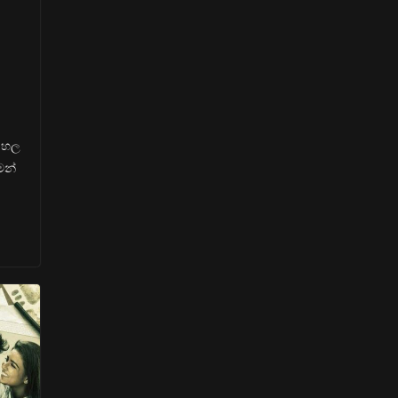
ිංහල
ෙන්