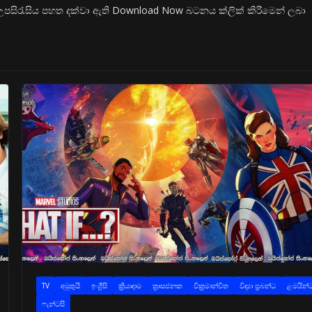
පසිරැසිය පහත දක්වා ඇති Download Now බටනය ක්ලික් කිරීමෙන් ලබා
TV
අමුතුයි
ඉංග්‍රීසි
ක්‍රියාදාම
ත්‍රාසජනක
වික්‍රමාන්විත
විද්‍යා ප්‍රබන්ධ
ළමයින්
ෆැන්ටසි