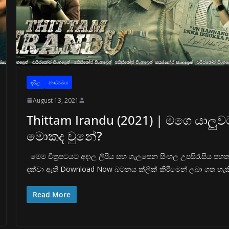
දමිළ
නාට්‍යමය
August 13, 2021
Thittam Irandu (2021) | මගෙ යාලුව
මොකද වුනේ?
මෙම චිත්‍රපටයට අදාල ලිපිය සහ ගැලපෙන සිංහල උපසිරැසිය පහ
දක්වා ඇති Download Now බටනය ක්ලික් කිරීමෙන් ලබා ගත හැක
Read More