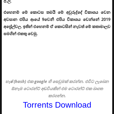
ප.ලි.
එහෙනම් මේ කොටස තමයි මේ අවුරුද්දේ විකාශය වෙන
අවසාන එපිය ආයේ 9වෙනි එපිය විකාශය වෙන්නේ 2019
අප්‍රේල්වල. ඉතින් එහෙනම් ඒ කොටසින් නැවත් මේ කතාමාලව
සමගින් එකතු වෙමු.
හෑෂ් (hash) එක google හි සෙවුමක් කරන්න. එවිට ලැබෙන
ඕනෑම ටොරන්ට් අඩවියකින් එම ටොරන්ට් එක බාගත
කරගන්න.
Torrents Download