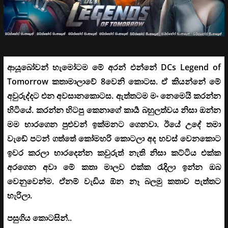
ආයූබෝවන් හැමෝටම මේ අරන් එන්නේ DCs Legend of
Tomorrow කතාමාලාවේ 8වෙනි කොටස. ඒ කියන්නේ මේ
අවුරුද්දට එන අවසානකොටස. ඇත්තටම මං නෙමෙයි කරන්න
හිටියේ. කරන්න හිටපු කෙනාගේ කාර්‍ය බහුලත්වය නිසා ඔන්න
මම භාරගෙන පුළුවන් ඉක්මනට ගෙනවා. ඊයේ උදේ තමා
වැඩේ පටන් ගත්තේ කෝමහරි කොටලා අද හවස් වෙනකොට
ඉවර කරලා භාරදෙන්න කවුරුත් නැති නිසා කට්ටිය එක්ක
අරගෙන අවා මේ කතා මාලව එක්ක රැදිලා ඉන්න ඔබ
වෙනුවෙන්ම. ඒනම් වැඩිය ඕන නෑ බලමු කතාව පැත්තට
හැරිලා.
පසුගිය කොටසින්..