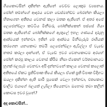
ගියකොටසින් දකින්න ඇතිනේ වෙච්ච ලොකුම ව්‍යසනය.
ජෝන් තම්න්ගේ ආදරය වෙන ඩෙස්මන්ඩ්ව බේරන්න කියලා
හිතාගෙන අතීතය වෙනස් කලා මතක ඇතිනේ. ඒ අතර අපේ
ලෙජෙන්ඩ්ලා කට්ටිය මිනීමරු බෝනික්කෙන් පස්සේ ගියා
මතක ඇතිනේ.ඒ බෝනික්කගේ ඇතුලේ ඉහල ගණයේ දරුනු
ආත්මයක් ඉන්නවා. ඉතින් මේ ආත්මය මිනීමැරුම් රාශියක්
කරගෙන යනකොට තමයි ලෙජෙන්ඩ්ලා ඇවිල්ලා ඒ වැඩෙ
නතර කරලා දාන්නේ, ඒ වැඩේ ඉවර වෙනකොටම අරහේ
ජෝන් කරපු කාලය වෙනස් කිරීම නිසා ඒකෙන් වර්තමානයට
හුගක් බලපෑම් වෙනවා. අපි දන්නවනේ කාලය වෙනස් කලොත්
අතීතයේ ඒකට ප්‍රතිවිපාක තියේ කියලා. ඒකේ ප්‍රති විපාක විදිහට
ඔයලා දකින්න ඇති සාරී පූසෙක් වෙලා ඉන්නවා, එතකොට
චාලිට එයාගේ බලයත් ලැබිලා තියෙනවා. ඔහොම තමා කලින්
කොටස ඉවර වුනේ.?
අද කොටසින්…