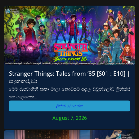
Stranger Things: Tales from ’85 [S01 : E10] |
සැකකරුවා
මෙම රුපවාහිනී කතා මාලා කොටසට අදාල ඩවුන්ලෝඩ් ලින්ක්ස්
සහ ගැලපෙන...
ලින්ක් ලබාගන්න
August 7, 2026