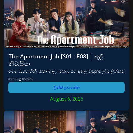
The Apartment Job [S01 : E08] | කුලී
නිවැසියා
මෙම රුපවාහිනී කතා මාලා කොටසට අදාල ඩවුන්ලෝඩ් ලින්ක්ස්
සහ ගැලපෙන...
ලින්ක් ලබාගන්න
August 6, 2026