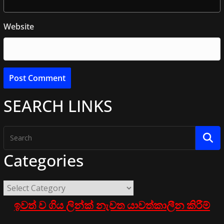
Website
SEARCH LINKS
Categories
ඉවත් ව ගිය ලින්ක් නැවත යාවත්කාලීන කිරීම්