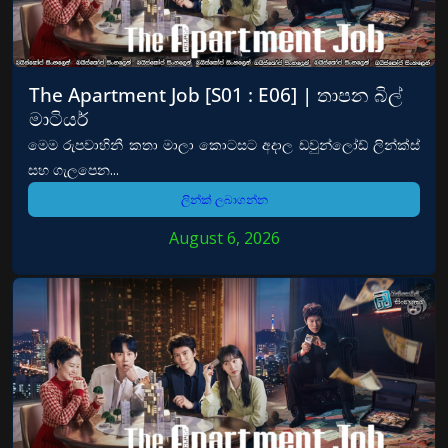
The Apartment Job [S01 : E06] | තාපන බිල්
මාටියර්
මෙම රුපවාහිනී කතා මාලා කොටසට අදාල ඩවුන්ලෝඩ් ලින්ක්ස්
සහ ගැලපෙන...
ලින්ක් ලබාගන්න
August 6, 2026