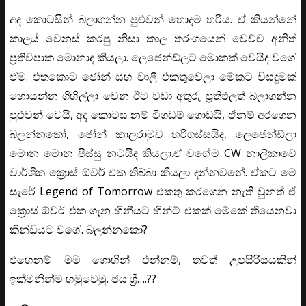
අද කොටසින් බලාගන්න පුළුවන් හොදම හරිය. ඒ කියන්නේ
කාලය් වෙනස් කරපු නිසා කාල තරංගයෙන් වෙච්ච අනිත්
ප්‍රතිවිපාක මොනාද කියලා. ලෙජෙන්ඩ්ලට මොකක් වෙයිද වගේ
ඒම. එතකොට ජෝන් සහ චාලී එකතුවෙලා මේකට විසදුමක්
හොයන්න ගිහිල්ලා වෙන ඊට වඩා අතුරු ප්‍රතිඵලත් බලාගන්න
පුළුවන් වෙයි, අද කොටස නම් විගඩම් ගොඩයි, ඒනම් අරගෙන
බලන්නකෝ, ජෝන් කාලරාමුව හරිගස්සයිද, ලෙජෙන්ඩ්ලා
මොන මොන පිස්සු නටයිද කියලා.ඒ වගේම CW නාලිකාවේ
වාර්ශික ක්‍රොස් ඕවර් එක තිබ්බා කියලා දන්නවනේ. ඒකට මේ
සැරේ Legend of Tomorrow එකතු කරගෙන නැති වුනත් ඒ
ක්‍රොස් ඕවර් එක ගැන හිනීයට හින්ට් එකක් මේකේ තියෙනවා
කින්ඩියට වගේ. බලන්නකෝ?
එහෙනම් මම ගොහින් එන්නම්, තවත් උපසිරිසයකින්
ඉක්මනින්ම හමුවෙමු. ජය ශ්‍රී….??