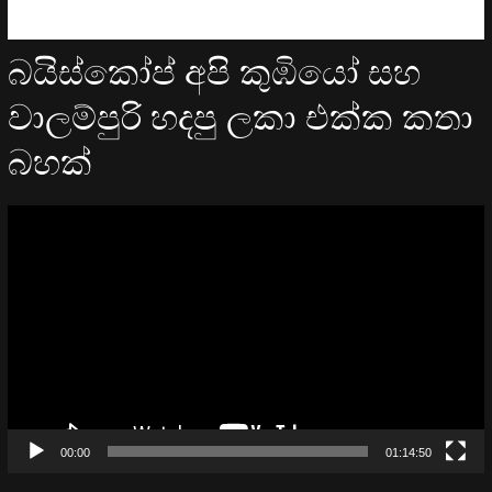
බයිස්කෝප් අපි කුඹියෝ සහ
වාලම්පුරි හදපු ලකා එක්ක කතා
බහක්
Video
Player
00:00
01:14:50