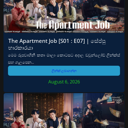
The Apartment Job [S01 : E07] | සේප්පු
භාරකාරයා
මෙම රුපවාහිනී කතා මාලා කොටසට අදාල ඩවුන්ලෝඩ් ලින්ක්ස්
සහ ගැලපෙන...
ලින්ක් ලබාගන්න
August 6, 2026