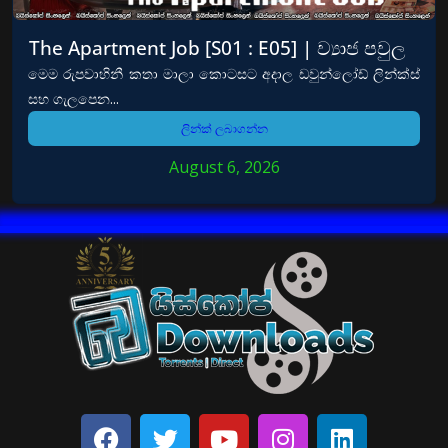
The Apartment Job [S01 : E05] | ව්‍යාජ පවුල
මෙම රුපවාහිනී කතා මාලා කොටසට අදාල ඩවුන්ලෝඩ් ලින්ක්ස්
සහ ගැලපෙන...
ලින්ක් ලබාගන්න
August 6, 2026