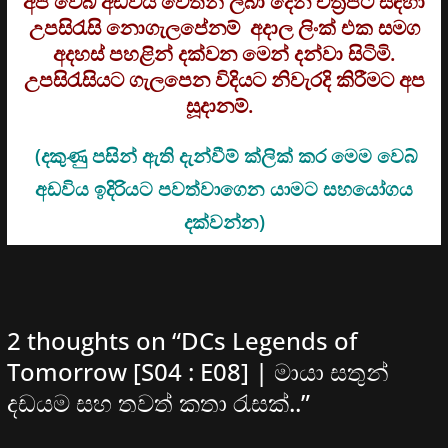
අප වෙබ් අඩවිය වෙතින් ලබා දෙන චිත්‍රපට සඳහා
උපසිරැසි නොගැලපේනම් අදාල ලිංක් එක සමග
අදහස් පහළින් දක්වන මෙන් දන්වා සිටිමි.
උපසිරැසියට ගැලපෙන විදියට නිවැරදි කිරීමට අප
සූදානම්.
(දකුණු පසින් ඇති දැන්වීම් ක්ලික් කර මෙම වෙබ්
අඩවිය ඉදිරියට පවත්වාගෙන යාමට සහයෝගය
දක්වන්න)
2 thoughts on “
DCs Legends of
Tomorrow [S04 : E08] | මායා සතුන්
දඩයම සහ තවත් කතා රැසක්..
”