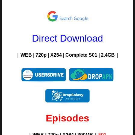
Direct Download
|
|
WEB | 720p | X264 |
Complete S01
| 2.4GB
Episodes
|
|
E01
WEB | 720p | X264 |
300M
B