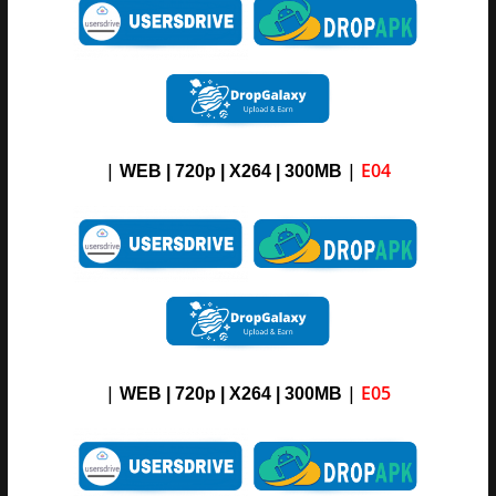
|
|
E04
WEB | 720p | X264 |
3
00M
B
|
|
E05
WEB | 720p | X264 |
3
00M
B