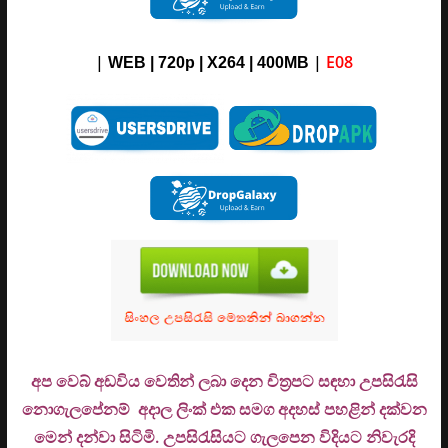
|
|
E08
WEB | 720p | X264 |
4
00M
B
අප වෙබ් අඩවිය වෙතින් ලබා දෙන චිත්‍රපට සඳහා උපසිරැසි
නොගැලපේනම් අදාල ලිංක් එක සමග අදහස් පහළින් දක්වන
මෙන් දන්වා සිටිමි. උ
පසිරැසියට ගැලපෙන විදියට නිවැරදි