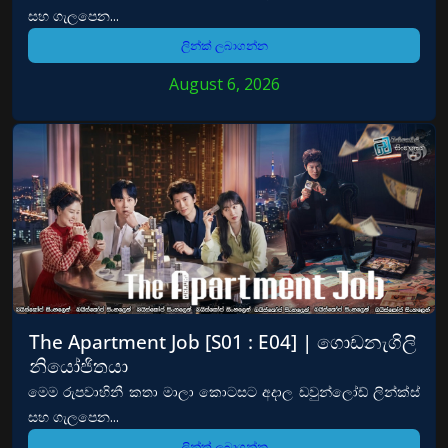
සහ ගැලපෙන...
ලින්ක් ලබාගන්න
August 6, 2026
The Apartment Job [S01 : E04] | ගොඩනැගිලි
නියෝජිතයා
මෙම රුපවාහිනී කතා මාලා කොටසට අදාල ඩවුන්ලෝඩ් ලින්ක්ස්
සහ ගැලපෙන...
ලින්ක් ලබාගන්න