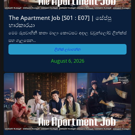
The Apartment Job [S01 : E07] | සේප්පු
භාරකාරයා
මෙම රුපවාහිනී කතා මාලා කොටසට අදාල ඩවුන්ලෝඩ් ලින්ක්ස්
සහ ගැලපෙන...
ලින්ක් ලබාගන්න
August 6, 2026