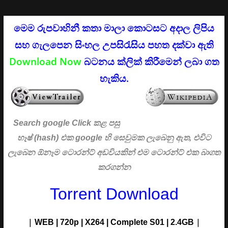
මෙම රුපවාහිනී කතා මාලා කොටසට අදාල ලිපිය
සහ ගැලපෙන සිංහල උපසිරැසිය පහත දක්වා ඇති
Download Now
බටනය ක්ලික් කිරීමෙන් ලබා ගත
හැකිය.
Search google Click
කළ පසු
හෑෂ් (hash) එක google හි සෙවුමක ලැබෙනු ඇත, එවිට
ලැබෙන ඕනෑම ටොරන්ට් අඩවියකින් එම ටොරන්ට් එක බාගත
කරගන්න
Torrent Download
|
|
WEB | 720p | X264 |
Complete S01
| 2.4G
B