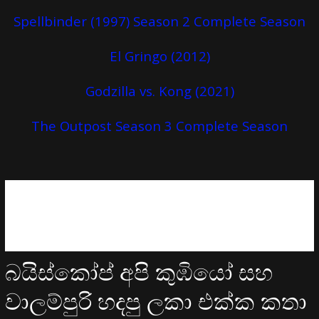
Spellbinder (1997) Season 2 Complete Season
El Gringo (2012)
Godzilla vs. Kong (2021)
The Outpost Season 3 Complete Season
බයිස්කෝප් අපි කුඹියෝ සහ
වාලම්පුරි හදපු ලකා එක්ක කතා