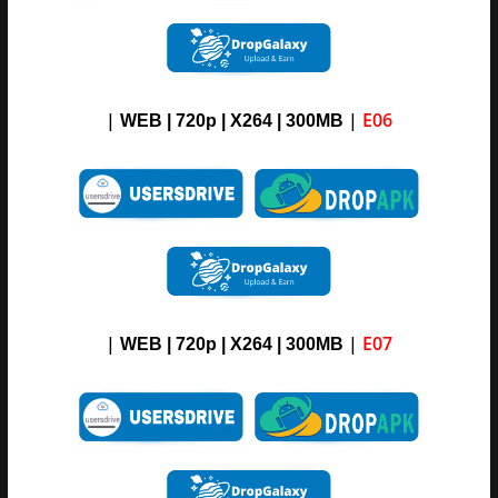
|
|
E06
WEB | 720p | X264 |
3
00M
B
|
|
E07
WEB | 720p | X264 |
3
00M
B