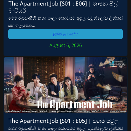
The Apartment Job [S01 : E06] | තාපන බිල්
මාටියර්
මෙම රුපවාහිනී කතා මාලා කොටසට අදාල ඩවුන්ලෝඩ් ලින්ක්ස්
සහ ගැලපෙන...
ලින්ක් ලබාගන්න
August 6, 2026
The Apartment Job [S01 : E05] | ව්‍යාජ පවුල
මෙම රුපවාහිනී කතා මාලා කොටසට අදාල ඩවුන්ලෝඩ් ලින්ක්ස්