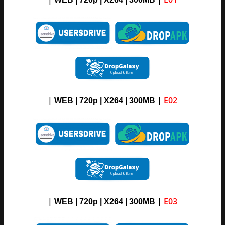
|
|
E02
WEB | 720p | X264 |
3
00M
B
|
|
E03
WEB | 720p | X264 |
3
00M
B