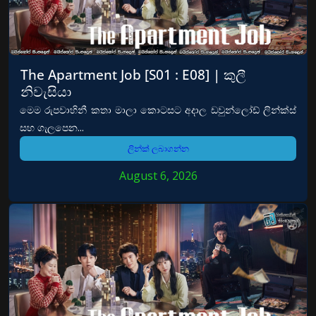
The Apartment Job [S01 : E08] | කුලී
නිවැසියා
මෙම රුපවාහිනී කතා මාලා කොටසට අදාල ඩවුන්ලෝඩ් ලින්ක්ස්
සහ ගැලපෙන...
ලින්ක් ලබාගන්න
August 6, 2026