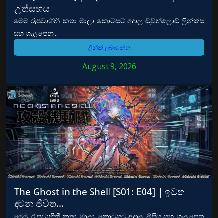
උත්සහය
මෙම රුපවාහිනී කතා මාලා කොටසට අදාල ඩවුන්ලෝඩ් ලින්ක්ස්
සහ ගැලපෙන...
ලින්ක් ලබාගන්න
August 9, 2026
The Ghost in the Shell [S01: E04] | ඉවත
දමන ජීවිත…
මෙම රුපවාහිනී කතා මාලා කොටසට අදාල ලිපිය සහ ගැලපෙන