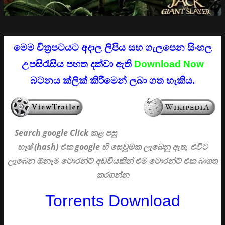
මෙම චිත්‍රපටයට අදාල ලිපිය සහ ගැලපෙන සිංහල
උපසිරැසිය පහත දක්වා ඇති
Download Now
බටනය ක්ලික් කිරීමෙන් ලබා ගත හැකිය.
Search google Click
කළ පසු
හෑෂ් (hash) එක google හි සෙවුමක ලැබෙනු ඇත, එවිට
ලැබෙන ඕනෑම ටොරන්ට් අඩවියකින් එම ටොරන්ට් එක බාගත
කරගන්න
Torrents Download