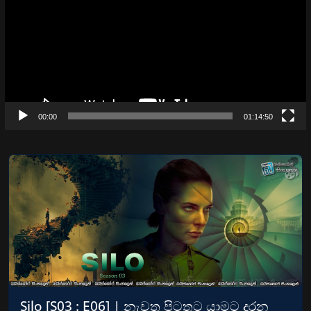
00:00
01:14:50
Silo [S03 : E06] | නැවත පිටතට යාමට දරන