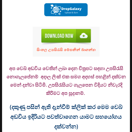
අප වෙබ් අඩවිය වෙතින් ලබා දෙන චිත්‍රපට සඳහා උපසිරැසි
නොගැලපේනම් අදාල ලිංක් එක සමග අදහස් පහළින් දක්වන
මෙන් දන්වා සිටිමි. උ
පසිරැසියට ගැලපෙන විදියට නිවැරදි
කිරීමට අප සූදානම්.
(දකුණු පසින් ඇති දැන්වීම් ක්ලික් කර මෙම වෙබ්
අඩවිය ඉදිරියට පවත්වාගෙන යාමට සහයෝගය
දක්වන්න)