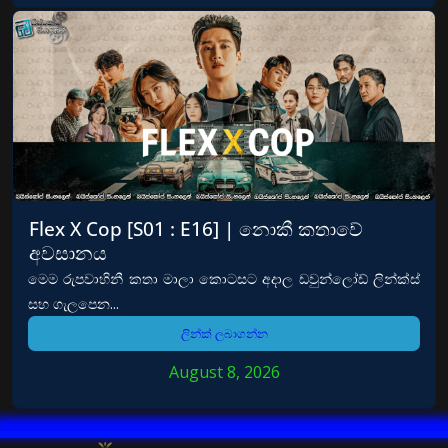
Flex X Cop [S01 : E16] | නොකී කතාවේ
අවසානය
මෙම රුපවාහිනී කතා මාලා කොටසට අදාල ඩවුන්ලෝඩ් ලින්ක්ස්
සහ ගැලපෙන...
ලින්ක් ලබාගන්න
August 8, 2026