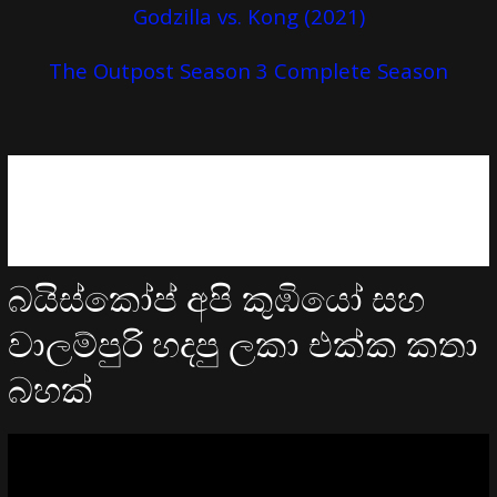
Godzilla vs. Kong (2021)
The Outpost Season 3 Complete Season
බයිස්කෝප් අපි කුඹියෝ සහ
වාලම්පුරි හදපු ලකා එක්ක කතා
බහක්
Video
Player