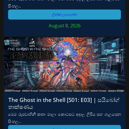
සිංහල...
ලින්ක් ලබාගන්න
August 8, 2026
The Ghost in the Shell [S01: E03] | සයිබෝග්
තාක්ෂණය
මෙම රුපවාහිනී කතා මාලා කොටසට අදාල ලිපිය සහ ගැලපෙන
සිංහල...