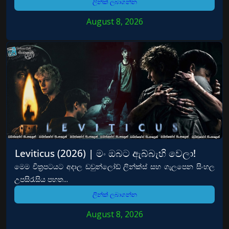
ලින්ක් ලබාගන්න
August 8, 2026
Leviticus (2026) | මං ඔබට ඇබ්බැහි වෙලා!
මෙම චිත්‍රපටයට අදාල ඩවුන්ලෝඩ් ලින්ක්ස් සහ ගැලපෙන සිංහල
උපසිරැසිය පහත...
ලින්ක් ලබාගන්න
August 8, 2026