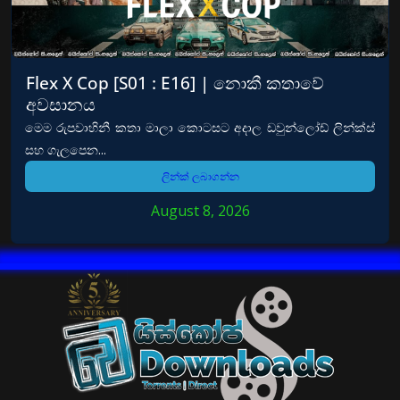
Flex X Cop [S01 : E16] | නොකී කතාවේ
අවසානය
මෙම රුපවාහිනී කතා මාලා කොටසට අදාල ඩවුන්ලෝඩ් ලින්ක්ස්
සහ ගැලපෙන...
ලින්ක් ලබාගන්න
August 8, 2026