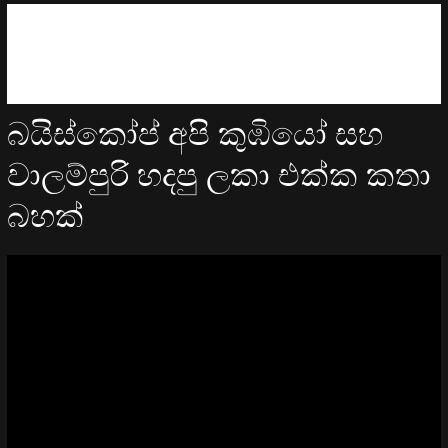
බයිස්කෝප් අපි කුඹියෝ සහ
වාලම්පුරි හදපු ලකා එක්ක කතා
බහක්
Video
Player