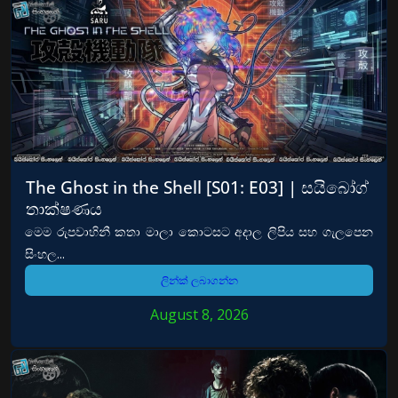
The Ghost in the Shell [S01: E03] | සයිබෝග්
තාක්ෂණය
මෙම රුපවාහිනී කතා මාලා කොටසට අදාල ලිපිය සහ ගැලපෙන
සිංහල...
ලින්ක් ලබාගන්න
August 8, 2026