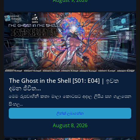
August 9, 2026
The Ghost in the Shell [S01: E04] | ඉවත
දමන ජීවිත…
මෙම රුපවාහිනී කතා මාලා කොටසට අදාල ලිපිය සහ ගැලපෙන
සිංහල...
ලින්ක් ලබාගන්න
August 8, 2026