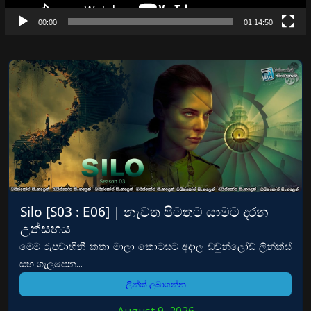
00:00
01:14:50
Silo [S03 : E06] | නැවත පිටතට යාමට දරන
උත්සහය
මෙම රුපවාහිනී කතා මාලා කොටසට අදාල ඩවුන්ලෝඩ් ලින්ක්ස්
සහ ගැලපෙන...
ලින්ක් ලබාගන්න