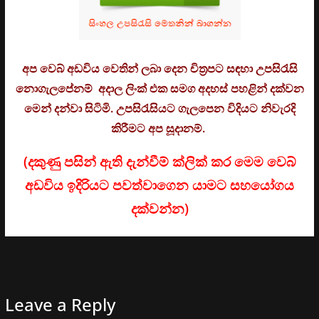
අප වෙබ් අඩවිය වෙතින් ලබා දෙන චිත්‍රපට සඳහා උපසිරැසි
නොගැලපේනම් අදාල ලිංක් එක සමග අදහස් පහළින් දක්වන
මෙන් දන්වා සිටිමි. උ
පසිරැසියට ගැලපෙන විදියට නිවැරදි
කිරීමට අප සූදානම්.
(දකුණු පසින් ඇති දැන්වීම් ක්ලික් කර මෙම වෙබ්
අඩවිය ඉදිරියට පවත්වාගෙන යාමට සහයෝගය
දක්වන්න)
Leave a Reply