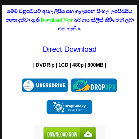
මෙම චිත්‍රපටයට අදාල ලිපිය සහ ගැලපෙන සිංහල උපසිරැසිය
පහත දක්වා ඇති
Download Now
බටනය ක්ලික් කිරීමෙන් ලබා
ගත හැකිය.
Direct Download
| DVDRip | 1CD | 480p | 800MB |