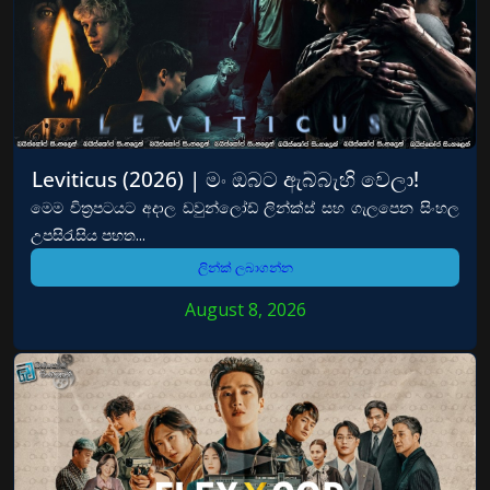
Leviticus (2026) | මං ඔබට ඇබ්බැහි වෙලා!
මෙම චිත්‍රපටයට අදාල ඩවුන්ලෝඩ් ලින්ක්ස් සහ ගැලපෙන සිංහල
උපසිරැසිය පහත...
ලින්ක් ලබාගන්න
August 8, 2026