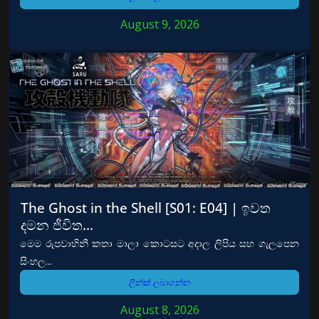
August 9, 2026
The Ghost in the Shell [S01: E04] | ඉවත
දමන ජීවිත…
මෙම රුපවාහිනී කතා මාලා කොටසට අදාල ලිපිය සහ ගැලපෙන
සිංහල...
ලින්ක් ලබාගන්න
August 8, 2026