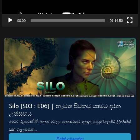
00:00
01:14:50
Silo [S03 : E06] | නැවත පිටතට යාමට දරන
උත්සහය
මෙම රුපවාහිනී කතා මාලා කොටසට අදාල ඩවුන්ලෝඩ් ලින්ක්ස්
සහ ගැලපෙන...
ලින්ක් ලබාගන්න