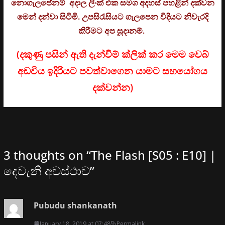
නොගැලපේනම් අදාල ලිංක් එක සමග අදහස් පහළින් දක්වන
මෙන් දන්වා සිටිමි. උ
පසිරැසියට ගැලපෙන විදියට නිවැරදි
කිරීමට අප සූදානම්.
(දකුණු පසින් ඇති දැන්වීම් ක්ලික් කර මෙම වෙබ්
අඩවිය ඉදිරියට පවත්වාගෙන යාමට සහයෝගය
දක්වන්න)
3 thoughts on “
The Flash [S05 : E10] |
දෙවැනි අවස්ථාව
”
Pubudu shankanath
January 18, 2019 at 07:48
Permalink