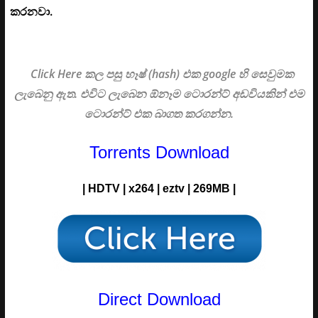
කරනවා.
Click Here කල පසු හෑෂ් (hash) එක google හි සෙවුමක
ලැබෙනු ඇත. එවිට ලැබෙන ඕනෑම ටොරන්ට් අඩවියකින් එම
ටොරන්ට් එක බාගත කරගන්න.
Torrents Download
| HDTV | x264 | eztv | 269MB |
Direct Download