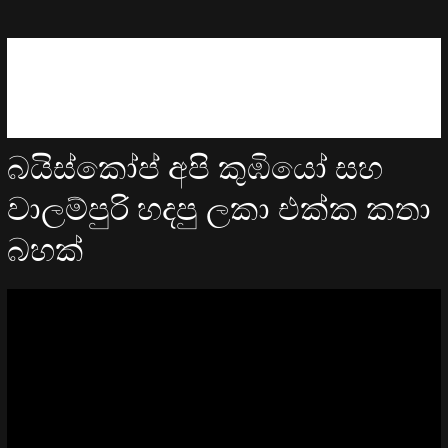
බයිස්කෝප් අපි කුඹියෝ සහ
වාලම්පුරි හදපු ලකා එක්ක කතා
බහක්
Video
Player