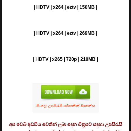
| HDTV | x264 | eztv | 150MB |
| HDTV | x264 | eztv | 269MB |
| HDTV | x265 | 720p | 210MB |
අප වෙබ් අඩවිය වෙතින් ලබා දෙන චිත්‍රපට සඳහා උපසිරැසි