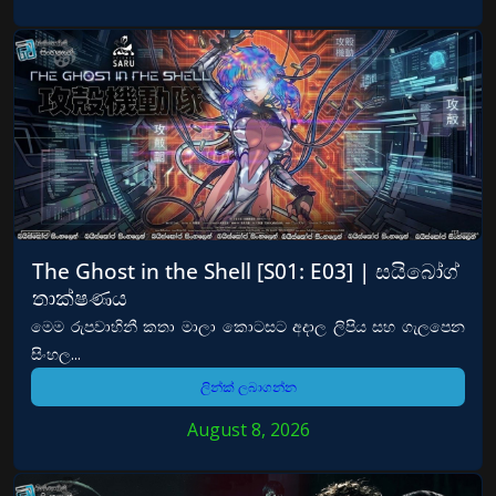
The Ghost in the Shell [S01: E03] | සයිබෝග්
තාක්ෂණය
මෙම රුපවාහිනී කතා මාලා කොටසට අදාල ලිපිය සහ ගැලපෙන
සිංහල...
ලින්ක් ලබාගන්න
August 8, 2026