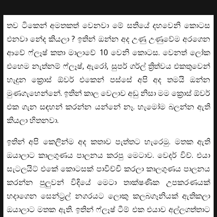
තව ටිකෙන් අමතකත් වෙනවා මේ සතියේ දහවෙනි කොටස
එනවා නේද කියලා ? ඉතින් ඔන්න අද උණු උණුවේම අරගෙන
ආවේ ෆ්ලෑෂ් කතා මාලාවේ 10 වෙනි කොටස. වෙනත් ලෝක
එහෙම නැත්නම් ෆ්ලෑෂ්, ඇරෝ, සුපර් ගර්ල් ත්‍රිත්වය එකතුවෙන්
හැදුන ක්‍රොස් ඕවර් එකෙන් පස්සේ අපි අද තමයි ඔන්න
මුණගැහෙන්නේ. ඉතින් කාල වෙලාව අඩු නිසා මම ක්‍රොස් ඕවර්
එක ගැන සඳහන් කරන්න යන්නේ නෑ. හැමෝම බලන්න ඇති
කියලා හිතනවා.
ඉතින් අපි කෙලින්ම අද කතාව පැත්තට හැරෙමු. මතක ඇති
ඔයාලාට කාලගුණය පාලනය කරපු මෙටාව. වෙදර් විච්. එයා
සැටලයිට් එකේ කොටසක් පාවිච්චි කරලා කාලගුණය පාලනය
කරන්න පුලුවන් විදියේ මෙටා තාක්ෂණික උපකරණයක්
හදාගෙන සෙන්ට්‍රල් නගරයට ලොකු කලබගෑනියක් ඇතිකලා
ඔයාලාට මතක ඇති. ඉතින් ෆ්ලෑෂ් ටීම් එක එයාව අල්ලගත්තාට