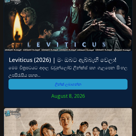
Leviticus (2026) | මං ඔබට ඇබ්බැහි වෙලා!
මෙම චිත්‍රපටයට අදාල ඩවුන්ලෝඩ් ලින්ක්ස් සහ ගැලපෙන සිංහල
උපසිරැසිය පහත...
ලින්ක් ලබාගන්න
August 8, 2026