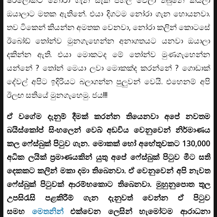
ඔයාලාට මතක ඇතිනේ. එයා දිගටම නෝරා ගැන හොයනවා.
තව ටිකෙන් කියන්න අමතක වෙනවා, නෝරා කලින් කොටසේ
ඊබෝඩ් තෝන්ව මුනගැහෙන්න අනාගතයට යනවා ඔයාලා
දකින්න ඇති. එයා මොකටද මේ තෝන්ව මුණගැහෙන්න
යන්නේ ? තෝන් මෙයා ලවා මොකක්ද කරන්නේ ? ගොඩාක්
දේවල් අපිට ඉදිරියට බලාගන්න පුලුවන් වෙයි. එහෙනම් අපි
ඊලඟ සතියේ මුනගැහෙමු. ජය!!!
ඒ වගේම දැනුම් දීමක් කරන්න තියෙනවා අපේ නවතම
බයිස්කෝප් සිංහලෙන් වෙබ් අඩවිය වෙනුවෙන් නිර්මාණය
කල ෆේස්බුක් පිටුව ගැන. මොකක් හෝ අහේතුවකට 130,000
අධික ලයික් ප්‍රමාණයකින් යුතු අපේ ෆේස්බුක් පිටුව මීට සති
දෙකකට කලින් මකා දමා තිබෙනවා. ඒ වෙනුවෙන් අපි නැවත
ෆේස්බුක් පිටුවක් ආරම්භකොට තිබෙනවා. මුහුනුපොත තුල
උපසිරැසි පළකිරීම් ගැන දැනුවත් වෙන්න ඒ පිටුව
සමහ
මෙතනින්
එක්වෙන ලෙසින් හැමෝටම ආරාධනා