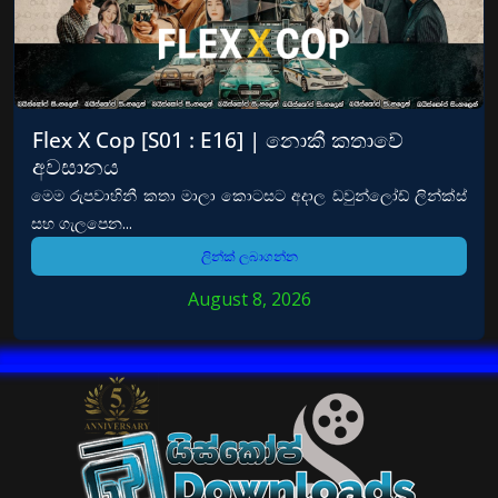
Flex X Cop [S01 : E16] | නොකී කතාවේ
අවසානය
මෙම රුපවාහිනී කතා මාලා කොටසට අදාල ඩවුන්ලෝඩ් ලින්ක්ස්
සහ ගැලපෙන...
ලින්ක් ලබාගන්න
August 8, 2026