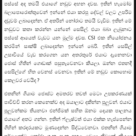
පස්සේ අද තමයි එයාගේ නඩුව අහන දවස. ඉතින් හැමෝම
බලාපොරොත්තුවෙන් ඉන්නේ එයා කරපු දේවල් වලට උපරිම
දඬුවම් ලබාදෙන්න. ඒ අතරින් නෝරාට තමයි වැඩිම. ඉතින් මේ
නඩුවට කතා කරන්න යන්නේ සෙසිල්. එයා බබා ලැබුනාට
පස්සේ ආයෙත් වැඩට යන මුල්ම දවස. CSI එක නියෝජනය
කරමින් සාක්ෂි ලබාදෙන්න ඉන්නේ බෙරි. ඉතින් සෙසිල්
උසාවියේ වැඩ කරගෙන යන අතරතුරේ එයාට දැනෙනවා
ජොස් හිතින් ගොඩාක් පසුතැවෙනවා කියලා. ඔන්න එතනදී
සෙසිල්ගේ හිත වෙනස් වෙනවා. ඉතින් මේ නඩුව කොහොම
කෙලවර වෙයිද ?
එතනින් ගියාම ජොස්ට අමතරව තවත් මෙටා උපකරණයක්
පාවිච්චි කරන කෙනෙක්ව අද ඔයාලාට දකින්න පුලුවන්. එයාට
පුලුවන්කම තියනවා එන්ජිමක් සහිත ඕනම දෙයක පාලනය
එයාගේ අතට ගන්න. ඉතින් ෆ්ලෑෂ්ටත් එයා එක්ක හැප්පෙන්න
ගිහින් කරදරයකට මූණදෙන්න සිද්ධවෙනවා. එතනින් ගියාම
ෂර්ලොක්ට නෝරා ගැන සැක පහල වෙලා තිබුනේ කියලා