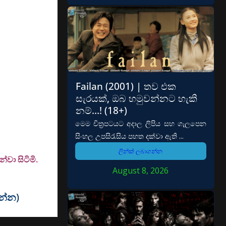
Failan (2001) | තව එක
සැරයක්, ඔබ හමුවන්නට හැකි
නම්…! (18+)
මෙම චිත්‍රපටයට අදාල ලිපිය සහ ගැලපෙන
සිංහල උපසිරැසිය පහත දක්වා ඇති ...
ලින්ක් ලබාගන්න
වා සිටිමි.
August 8, 2026
වන්න)