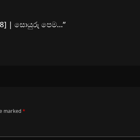
08] | සොයුරු පෙම…
”
are marked
*