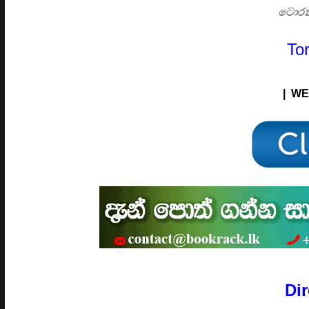
ටොරන
To
| WE
Di