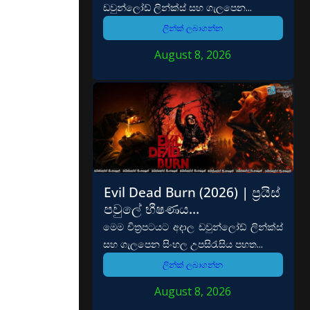
ඩවුන්ලෝඩ් ලින්ක්ස් සහ ගැලපෙන...
ලින්ක් ලබාගන්න
August 8, 2026
Evil Dead Burn (2026) | ප්‍රයිස්
පවුලේ භීෂණය…
මෙම චිත්‍රපටයට අදාල ඩවුන්ලෝඩ් ලින්ක්ස්
සහ ගැලපෙන සිංහල උපසිරැසිය පහත...
ලින්ක් ලබාගන්න
August 8, 2026