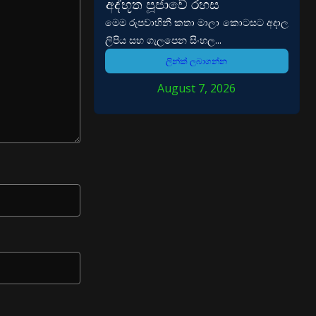
අද්භූත පූජාවේ රහස
මෙම රුපවාහිනී කතා මාලා කොටසට අදාල
ලිපිය සහ ගැලපෙන සිංහල...
ලින්ක් ලබාගන්න
August 7, 2026