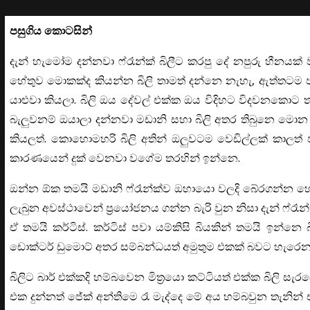
පසුගිය කොටසින්
දැන් හැමෝම දන්නවා ෆ්රෑන්ක් බිලීට කරපු දේ නපුරු හීනය
හේතුව මොකක්ද කියන්න බිලි තාමත් දන්නෙ නැහැ, ඇත්තටම පනි
යාළුවා කියලා. බිලි ඔය දේවල් එක්ක ඔය විදිහට විදවනකොට ත
බැලුවනම් ඔයාලා දන්නවා මඩානි සහා බිලි අතර තිබුනෙ ම
කියලත්. කොහොමහරි බිලි අතින් ඔලුවටම වෙඩිල්ලක් කාලත්
කාරණයෙන් දුක් වෙනවා වගේම තරහින් ඉන්නෙ.
ඔන්න ඕක තමයි මඩානි ෆ්රෑන්ක්ව ඔහායො වලදි බේරගන්න හේ
ලැබුන අවස්ථාවෙන් ප්‍රයෝජනය ගන්න බැරි වුන නිසා දැන් ෆ
ඒ තමයි කර්ටිස්. කර්ටිස් පවා යම්කිසි බියකින් තමයි ඉන
ඩොක්ටර් ඩුමොට් අතර සම්බන්ධයත් අමුතුම එකක් බවට හැරෙන
බිලිට බාර් එක්කදි හම්බවෙන මිත්‍රයො කට්ටියත් එක්ක බිලි 
එක දුන්නත් ජේක් අන්තිමෙ රෑ මැද්දෙ මේ අය හම්බවුන තැනි