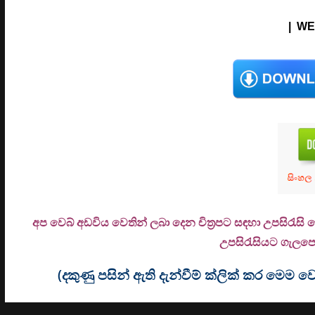
| WE
අප වෙබ් අඩවිය වෙතින් ලබා දෙන චිත්‍රපට සඳහා උපසිරැසි
උ
පසිරැසියට ගැලපෙන
(දකුණු පසින් ඇති දැන්වීම් ක්ලික් කර මෙ