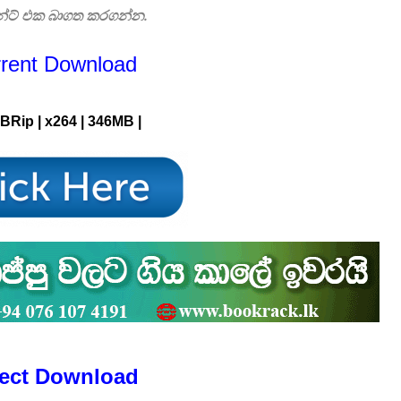
්ට් එක බාගත කරගන්න.
rrent Download
BRip | x264 |
346
MB |
rect Download