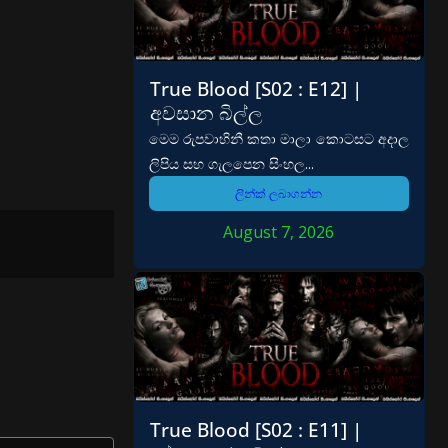
True Blood [S02 : E12] |
අවසාන බිල්ල
මෙම රුපවාහිනී කතා මාලා කොටසට අදාල
ලිපිය සහ ගැලපෙන සිංහල...
ලින්ක් ලබාගන්න
August 7, 2026
True Blood [S02 : E11] |