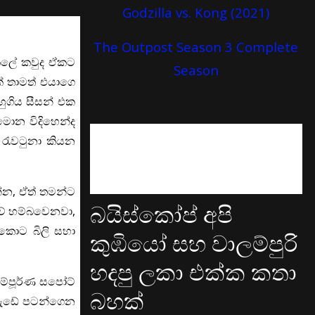
Godzilla vs. Kong (2021)
The Outpost Season 3 Complete
 කලේ කවුද ඒකට
Season
ක් තාමත් එයාගෙ
හුගිය සීසන් එක
මොන විදිහෙන්ද
 රැවටුනා කියන
්න, ඒත් තමන්ට
බයිස්කෝප් අපි
ව් හම්බවෙනවා,
නකොට බිලි සහා
කුඹියෝ සහ වාලම්පුරි
හදපු ලකා එක්ක කතා
සම්පූර්ණ සපෝට්
බහක්
 වැඩේ පටන්ගෙන