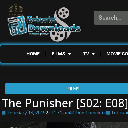
HOME
FILMS
TV
MOVIE C
FILMS
The Punisher [S02: E0
February 18, 2019
11:31 am
One Comment
Februar