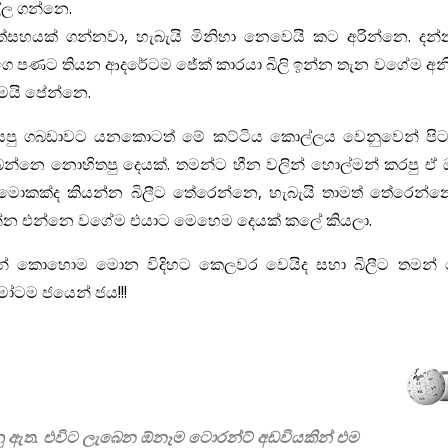
ල්ල ගන්නෙ.
ත්සහයක් ගන්නවා, හැබැයි මිනිහා නෙවෙයි කට අරින්නෙ. දන්
න්ගෙ පණට තියන ආදරේටම ජේක් කාරයා බිලි ඉන්න තැන වගේම අන
තමයි පේන්නෙ.
 කියපු ගබඩාවට යනකොටත් මේ කට්ටිය කොල්ලය වෙනුවෙන් පිට
බෙන්නෙ නොහිතපු දෙයක්. තමන්ට හීන වලින් හොල්මන් කරපු ඒ 
මොකක්ද කියන්න බිලීට තේරෙන්නෙ, හැබැයි තාමත් තේරෙන්
න්න එන්නෙ වගේම එයාට මෙහෙම දෙයක් කලේ කියලා.
න් කොහොම මොන විදිහට කෙලවර වෙයිද සහා බිලීට තමන්
ෝටම ජයෙන් ජය!!!
බෙනු ඇත. එවිට ලැබෙන ඕනෑම ටොරන්ට් අඩවියකින් එම