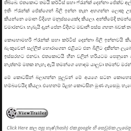
තිබ්බෙ. එතකොට තමයි කර්ටිස් සහා ෆ්රැන්ක් දෙන්නා ජේක්ව අ
ඉතිං ෆ්රෑන්ක් ජේක්ගෙන් බිලි ඉන්න තැන අහගන්න ලොකු උ
කියන්නෙ මොන විදිහෙ මනුස්සයෙක්ද කියලා. අන්තිමේදි තම
වමාරනවා. හැබැයි දැන් පේන විදිහට මඩානි පස්ස ගහන බවක් 
කොහොමහරි ෆ්රෑන්ක් සහා කර්ටිස් දෙන්නා බිලි ඉන්නවයි
බැංකුවෙන් සල්ලිත් හොරාගෙන එළියට එන බිලීට දකින්න ලැ
ඉස්සරහට එනවා. එතකොටයි හීන වලින් හරියටම පෙනුනෙ 
නැත්නම් මතක නැහැ ඇයි තමන්ගෙ හොදම යාලුවා තමන්ව මර
මේ කොටසින් බලාගන්න පුලුවන් මේ අයගෙ සටන කොහෙ
හම්බවෙයිද කියලා. එහෙනම් ඊළඟ කොටසින මුණ ගැසෙමු. හැම
Click Here කල පසු හෑෂ් (hash) එක google හි සෙවුමක ලැ