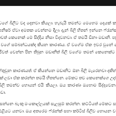
ක් වගේ බිලීට වද දෙනවා කියලා. හැබැයි තමන්ට මෙහෙම දෙයක්
ෂර් ඒවා අමතක වෙන්නම දීලා. දැන් බිලි හිතන් ඉන්නෙ ෆ්රෑන්
වත් කෙනෙක් මේ සිද්දිය නිසා විදවනවා. ඒ තමයි ඩීනා මඩානි. ප
ොන වගේ සම්බන්ධයක්ද කියන කාරණය. ඒ වගේම ඒක ඉවර වුනේ 
 ජීවත් වෙන්න පින තිබුන මඩානිත් බිලි වගේම තමන් කෙනෙක්ට
තුවුන කාරණයත්. ඒ කියන්නෙ මඩානිට ඕන බිලි මැරෙනවා දකින
්රෑන්ක් ලවා ඒක කරන්න තමයි හිතන්නෙ. මේකට තව කෙනෙක්ගෙ උද
්නෙ බිලි තමන්ව හොයන් එයි කියලා. ඔය කාරණා ඔහොම සිද්දවෙ
වා.
සැරසෙන්නෙ බැංකු මංකොල්ලයක් සැලසුම් කරන්න. කට්ටියත් මේකට 
න් එළියට යනවා. ඔය අතරෙම ෆ්රෑන්ක් සහා කර්ටිස් බිලිව හොයන