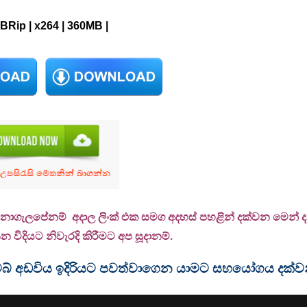
BRip | x264 |
360
MB |
 නොගැලපේනම් අදාල ලිංක් එක සමග අදහස් පහළින් දක්වන මෙන් දන්
 විදියට නිවැරදි කිරීමට අප සූදානම්.
ම වෙබ් අඩවිය ඉදිරියට පවත්වාගෙන යාමට සහයෝගය දක්