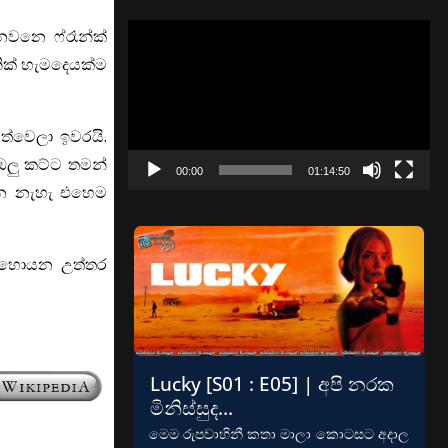
Video
නවනෙ ෆ්රෑන්ක්
Player
ික් හැමදෙයක්ම
ත්වෙලා ඉවරයි.
ඔලු කට්ට තමන්
00:00
01:14:50
නෙ නැහැ එහෙම
 හොයන උත්තර
Lucky [S01 : E05] | අපි නරක
මිනිස්සුද…
මෙම රුපවාහිනී කතා මාලා කොටසට අදාල