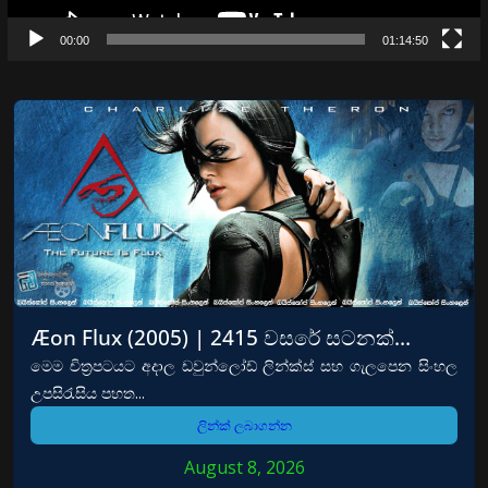
00:00
01:14:50
Æon Flux (2005) | 2415 වසරේ සටනක්…
මෙම චිත්‍රපටයට අදාල ඩවුන්ලෝඩ් ලින්ක්ස් සහ ගැලපෙන සිංහල
උපසිරැසිය පහත...
ලින්ක් ලබාගන්න
August 8, 2026