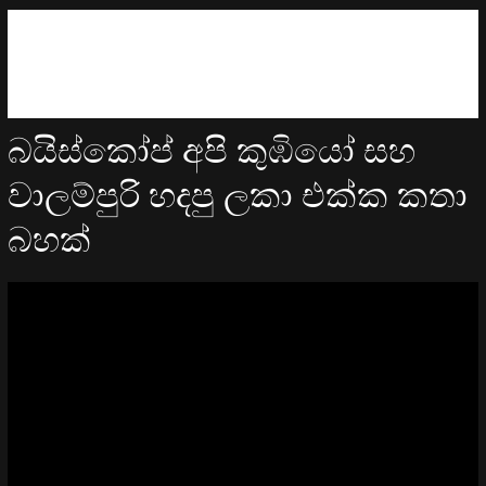
බයිස්කෝප් අපි කුඹියෝ සහ
වාලම්පුරි හදපු ලකා එක්ක කතා
බහක්
Video
Player