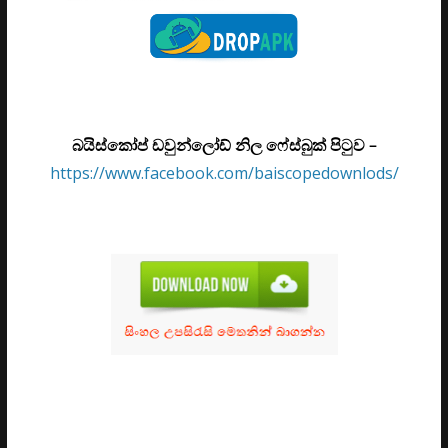
බයිස්කෝප් ඩවුන්ලෝඩ් නිල ෆේස්බුක් පිටුව –
https://www.facebook.com/baiscopedownlods/