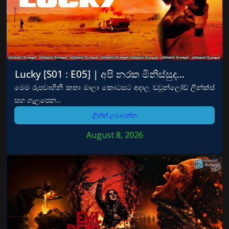
Lucky [S01 : E05] | අපි නරක මිනිස්සුද…
මෙම රුපවාහිනී කතා මාලා කොටසට අදාල ඩවුන්ලෝඩ් ලින්ක්ස්
සහ ගැලපෙන...
ලින්ක් ලබාගන්න
August 8, 2026