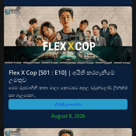
Flex X Cop [S01 : E10] | අයිති කරගැනීමේ
උමතුව
මෙම රුපවාහිනී කතා මාලා කොටසට අදාල ඩවුන්ලෝඩ් ලින්ක්ස්
සහ ගැලපෙන...
ලින්ක් ලබාගන්න
August 8, 2026