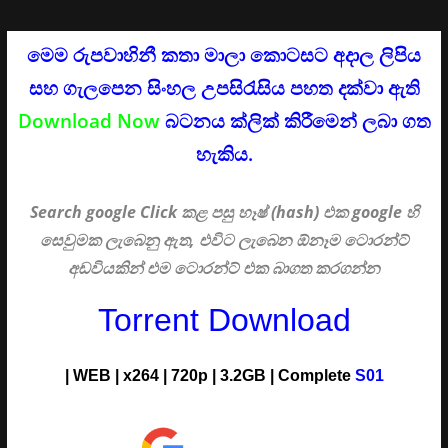
මෙම රුපවාහිනී කතා මාලා කොටසට අදාල ලිපිය
සහ ගැලපෙන සිංහල උපසිරැසිය පහත දක්වා ඇති
Download Now
බටනය ක්ලික් කිරීමෙන් ලබා ගත
හැකිය.
Search google Click
කළ පසු හෑෂ් (hash) එක google හි
සෙවුමක ලැබෙනු ඇත, එවිට ලැබෙන ඕනෑම ටොරන්ට්
අඩවියකින් එම ටොරන්ට් එක බාගත කරගන්න
Torrent Download
| WEB | x264 | 720p | 3.2GB | Complete
S01