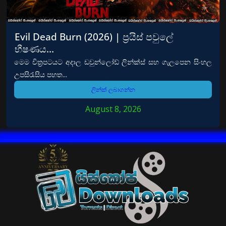
Evil Dead Burn (2026) | ප්‍රයිස් පවුලේ
භීෂණය…
මෙම චිත්‍රපටයට අදාල ඩවුන්ලෝඩ් ලින්ක්ස් සහ ගැලපෙන සිංහල
උපසිරැසිය පහත...
ලින්ක් ලබාගන්න
August 8, 2026