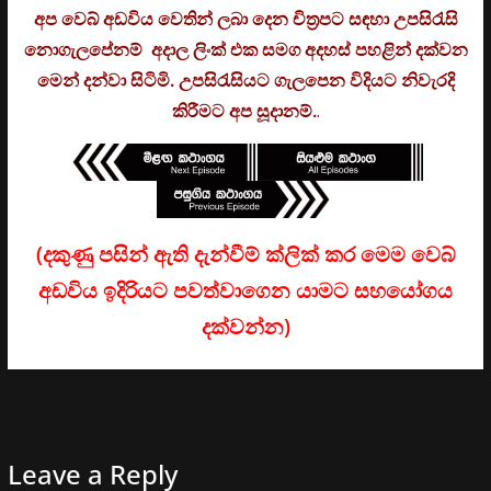
අප වෙබ් අඩවිය වෙතින් ලබා දෙන චිත්‍රපට සඳහා උපසිරැසි
නොගැලපේනම් අදාල ලිංක් එක සමග අදහස් පහළින් දක්වන
මෙන් දන්වා සිටිමි. උ
පසිරැසියට ගැලපෙන විදියට නිවැරදි
කිරීමට අප සූදානම්.
.
(දකුණු පසින් ඇති දැන්වීම් ක්ලික් කර මෙම වෙබ්
අඩවිය ඉදිරියට පවත්වාගෙන යාමට සහයෝගය
දක්වන්න)
Leave a Reply