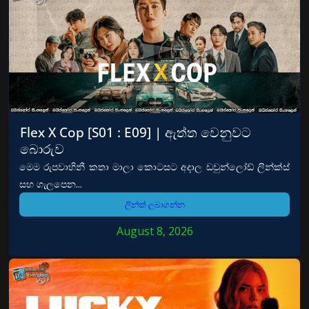
Flex X Cop [S01 : E09] | ඇත්ත වෙනුවට
බොරුව
මෙම රුපවාහිනී කතා මාලා කොටසට අදාල ඩවුන්ලෝඩ් ලින්ක්ස්
සහ ගැලපෙන...
ලින්ක් ලබාගන්න
August 8, 2026