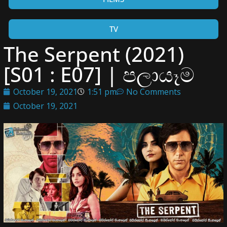
TV
The Serpent (2021)
[S01 : E07] | පලායෑම
October 19, 2021
1:51 pm
No Comments
October 19, 2021