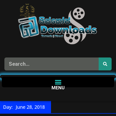
MENU
Day:
June 28, 2018