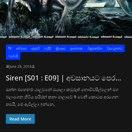
TV
අභිරහස්
අමුතුයි
ඉංග්‍රීසි
ක්‍රියාදාම
ත්‍රාසජනක
වික්‍රමාන්විත
විද්‍යා ප්‍රබන්ධ
ෆැන්ටසි
June 28, 2018
Siren [S01 : E09] | අවසානයට පෙර…
ඔන්න එහෙනම් යාලුවනේ ඔයාලා කවුරුත් නොවීවසිල්ලෙන් මග
බලාගෙන හිටිය සයිරන් කතා මාලාවේ 9 වෙනි කොටස අරගෙන
තමයි, මේ ඇවිල්ලා ඉන්නෙ,
Read More