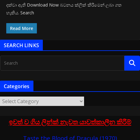
දක්වා ඇති Download Now බටනය ක්ලික් කිරීමෙන් ලබා ගත
හැකිය. Search
Read More
SEARCH LINKS
Categories
ඉවත් ව ගිය ලින්ක් නැවත යාවත්කාලීන කිරීම්
Taste the Blood of Dracula (1970)