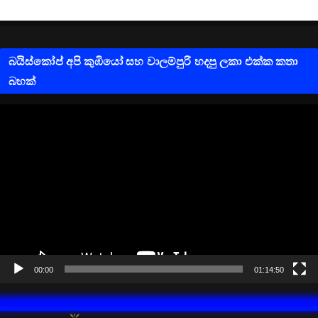
බයිස්කෝප් අපි කුඹියෝ සහ වාලම්පුරි හදපු ලකා එක්ක කතා
බහක්
V
i
d
e
o
P
l
a
y
e
00:00
01:14:50
r