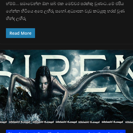
හ්ම්ම්… සමාවෙන්න ඕන සබ් එක මෙච්චර පරක්කු වුණාට..මේ එපිය
ගේන්න හිටියෙ අපෙ ලහිරු සහෝ..අධ්‍යාපන වැඩ කටයුතු හරස් වුණ
හින්ද ලහිරු
Read More