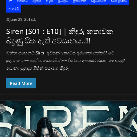
TV
අභිරහස්
අමුතුයි
ඉංග්‍රීසි
ක්‍රියාදාම
ත්‍රාසජනක
වික්‍රමාන්විත
විද්‍යා ප්‍රබන්ධ
ෆැන්ටසි
June 28, 2018
Siren [S01 : E10] | කිඳුරු කතාවක
බිඳුණු සිත් ඇති අවසානය..!!!
ඔන්න එහෙනම් Siren අවසන් කොටස අරගෙන එන්නයි මේ
සූදානම… ~~පසුගිය කොටසින්~~ රින්ගෙ අදහසට එකඟ නොවුණු
ඩොනා මුහුදට ගිහින් එයාගෙ කිඳුරු
Read More