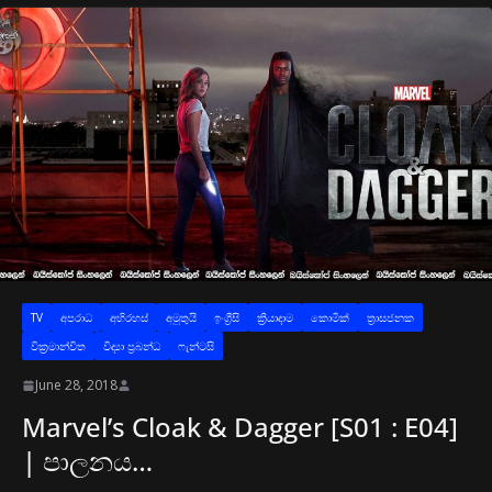
TV
අප‍රාධ
අභිරහස්
අමුතුයි
ඉංග්‍රීසි
ක්‍රියාදාම
කොමික්
ත්‍රාසජනක
වික්‍රමාන්විත
විද්‍යා ප්‍රබන්ධ
ෆැන්ටසි
June 28, 2018
Marvel’s Cloak & Dagger [S01 : E04]
| පාලනය…