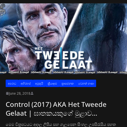
අප‍රාධ
අභිරහස්
අමුතුයි
ක්‍රියාදාම
ත්‍රාසජනක
වෙනත් භාෂා
June 28, 2018
Control (2017) AKA Het Tweede
Gelaat | ඝාතකයකුගේ මුළාව…
මෙම චිත්‍රපටයට අදාල ලිපිය සහ ගැලපෙන සිංහල උපසිරැසිය පහත