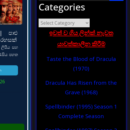
Categories
ඉවත් ව ගිය ලින්ක් නැවත
| පාළු
භිරහසක්
යාවත්කාලීන කිරීම්
 ලිපිය සහ
රැසිය පහත
Taste the Blood of Dracula
(1970)
න
026
Dracula Has Risen from the
Grave (1968)
Spellbinder (1995) Season 1
Complete Season