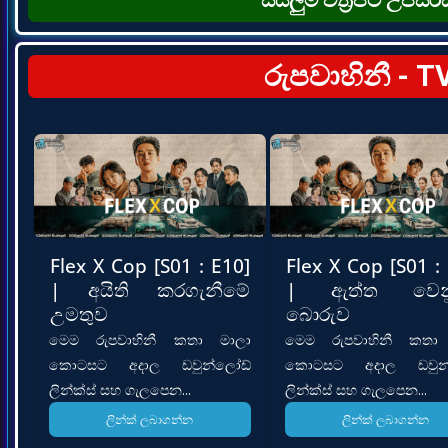
රුපවාහිනී - T
Flex X Cop [S01 : E10]
Flex X Cop [S01 :
| අයිති කරගැනීමේ
| ඇත්ත වෙන
උමතුව
බොරුව
මෙම රුපවාහිනී කතා මාලා
මෙම රුපවාහිනී කතා
කොටසට අදාල ඩවුන්ලෝඩ්
කොටසට අදාල ඩවුන්
ලින්ක්ස් සහ ගැලපෙන...
ලින්ක්ස් සහ ගැලපෙන...
ලින්ක් ලබාගන්න
ලින්ක් ලබාගන්න