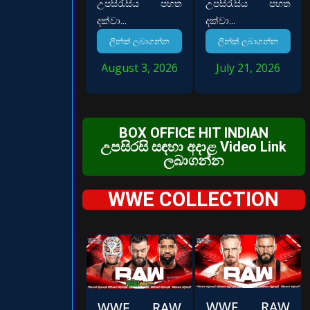
උපසිරැසිය පහත
උපසිරැසිය පහත
දක්වා...
දක්වා...
ලින්ක් ලබාගන්න
ලින්ක් ලබාගන්න
August 3, 2026
July 21, 2026
BOX OFFICE HIT INDIAN
උපසිරසි සඳහා අදාළ Video Link
ලබාගන්න
WWE COLLECTION
WWE RAW
WWE RAW