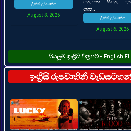
ගැලපෙන සිංහල උපසි
ලින්ක් ලබාගන්න
පහත...
August 8, 2026
ලින්ක් ලබාගන්න
August 6, 2026
සියලුම ඉංග්‍රීසි චිත්‍රපට - Engl
ඉංග්‍රීසි රුපවාහිනී වැඩසටහ