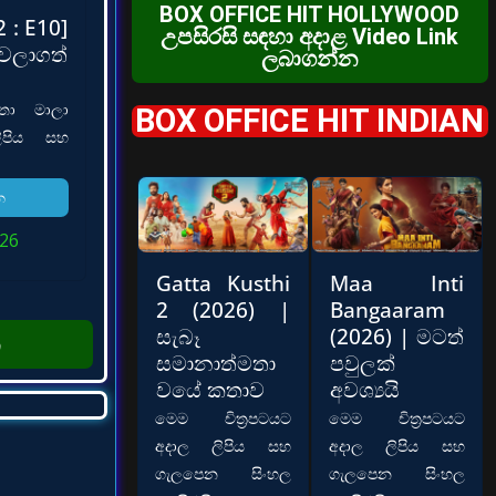
BOX OFFICE HIT HOLLYWOOD
 : E10]
උපසිරසි සඳහා අදාළ Video Link
ලාගත්
ලබාගන්න
තා මාලා
BOX OFFICE HIT INDIAN
පිය සහ
න
026
Gatta Kusthi
Maa Inti
2 (2026) |
Bangaaram
සැබෑ
(2026) | මටත්
න
සමානාත්මතා
පවුලක්
වයේ කතාව
අවශ්‍යයි
මෙම චිත්‍රපටයට
මෙම චිත්‍රපටයට
අදාල ලිපිය සහ
අදාල ලිපිය සහ
ගැලපෙන සිංහල
ගැලපෙන සිංහල