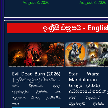
August 8, 2026
August 8, 2026
ඉංග්‍රීසි චිත්‍රපට - E
Evil Dead Burn (2026)
Star Wars: 
| ප්‍රයිස් පවුලේ භීෂණය…
Mandalorian 
Grogu (2026) |
මෙම චිත්‍රපටයට අදාල
අධිරාජ්‍යයේ සෙවනැ
ඩවුන්ලෝඩ් ලින්ක්ස් සහ
මෙම චිත්‍රපටයට 
ගැලපෙන සිංහල උපසිරැසිය
ඩවුන්ලෝඩ් ලින්ක්
පහත...