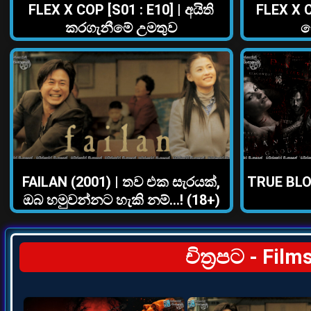
FLEX X COP [S01 : E10] | අයිති
FLEX X C
කරගැනීමේ උමතුව
ව
FAILAN (2001) | තව එක සැරයක්,
TRUE BLOO
ඔබ හමුවන්නට හැකි නම්…! (18+)
චිත්‍රපට - Fil