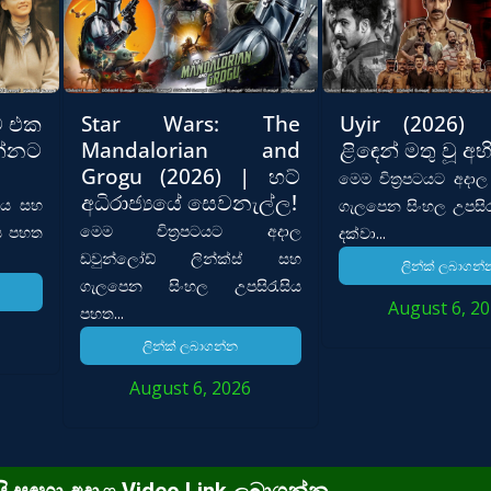
ව එක
Star Wars: The
Uyir (2026) 
න්නට
Mandalorian and
ළිඳෙන් මතු වූ අ
Grogu (2026) | හට්
මෙම චිත්‍රපටයට අදාල
අධිරාජ්‍යයේ සෙවනැල්ල!
පිය සහ
ගැලපෙන සිංහල උපසි
මෙම චිත්‍රපටයට අදාල
ය පහත
දක්වා...
ඩවුන්ලෝඩ් ලින්ක්ස් සහ
ලින්ක් ලබාගන්
ගැලපෙන සිංහල උපසිරැසිය
August 6, 2
පහත...
ලින්ක් ලබාගන්න
August 6, 2026
රසි සඳහා අදාළ Video Link ලබාගන්න