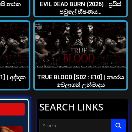
 අපි නරක
EVIL DEAD BURN (2026) | ප්‍රයිස්
පවුලේ භීෂණය…
] | අද්භූත
TRUE BLOOD [S02 : E10] | නගරය
වෙලාගත් උන්මාදය
SEARCH LINKS