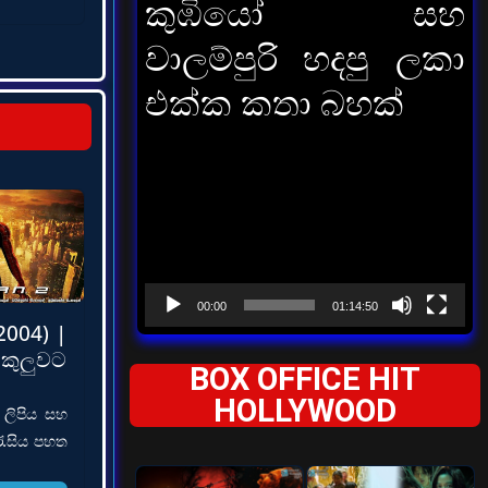
කුඹියෝ සහ
වාලම්පුරි හදපු ලකා
එක්ක කතා බහක්
Video
Player
00:00
01:14:50
2004) |
ලුවට
BOX OFFICE HIT
HOLLYWOOD
 ලිපිය සහ
රැසිය පහත