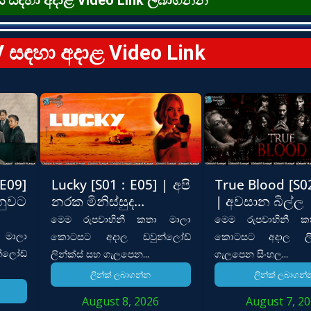
V සඳහා අදාළ Video Link
 E09]
Lucky [S01 : E05] | අපි
True Blood [S02
ුවට
නරක මිනිස්සුද…
| අවසාන බිල්ල
මෙම රුපවාහිනී කතා මාලා
මෙම රුපවාහිනී ක
 මාලා
කොටසට අදාල ඩවුන්ලෝඩ්
කොටසට අදාල ලි
ලෝඩ්
ලින්ක්ස් සහ ගැලපෙන...
ගැලපෙන සිංහල...
ලින්ක් ලබාගන්න
ලින්ක් ලබාගන්
August 8, 2026
August 7, 2