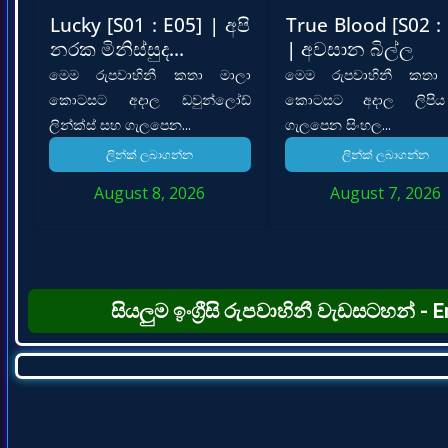
Lucky [S01 : E05] | අපි
True Blood [S02 :
නරක මිනිස්සුද…
| අවසාන බිල්ල
මෙම රුපවාහිනී කතා මාලා
මෙම රුපවාහිනී කතා
කොටසට අදාල ඩවුන්ලෝඩ්
කොටසට අදාල ලිපි
ලින්ක්ස් සහ ගැලපෙන...
ගැලපෙන සිංහල...
ලින්ක් ලබාගන්න
ලින්ක් ලබාගන්න
August 8, 2026
August 7, 2026
සියලුම ඉංග්‍රීසි රුපවාහිනී වැඩසටහන් 