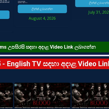
රැසිය
පහත...
ලින්ක් ලබාගන්
ලින්ක් ලබාගන්න
July 31, 20
August 4, 2026
ish Films උපසිරසි සඳහා අදාළ Video Link ලබාගන්න
න් - English TV සඳහා අදාළ Video Lin