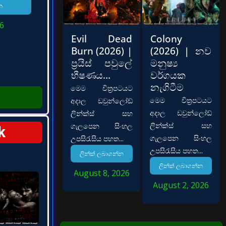
න
26
Evil Dead
Colony
Burn (2026) |
(2026) | නව
ප්‍රයිස් පවුලේ
මනුෂ්‍ය
භීෂණය…
වර්ගයක
නැගිටීම
මෙම චිත්‍රපටයට
මෙම චිත්‍රපටයට
අදාල ඩවුන්ලෝඩ්
අදාල ඩවුන්ලෝඩ්
ලින්ක්ස් සහ
ලින්ක්ස් සහ
ගැලපෙන සිංහල
k
ගැලපෙන සිංහල
උපසිරැසිය පහත...
උපසිරැසිය පහත...
ලින්ක් ලබාගන්න
ලින්ක් ලබාගන්න
August 8, 2026
August 2, 2026