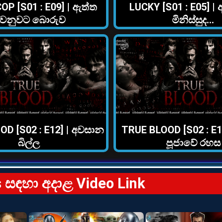
OP [S01 : E09] | ඇත්ත
LUCKY [S01 : E05] |
ෙනුවට බොරුව
මිනිස්සුද…
D [S02 : E12] | අවසාන
TRUE BLOOD [S02 : E11
බිල්ල
පූජාවේ රහස
ms සඳහා අදාළ Video Link