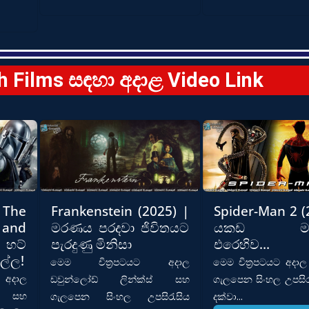
nglish Films සඳහා අදාළ Video Link
The
Frankenstein (2025) |
Spider-Man 2 (
and
මරණය පරදවා ජිවිතයට
යකඩ මකු
 හට්
පැරදුණු මිනිසා
එරෙහිව…
ල්ල!
මෙම චිත්‍රපටයට අදාල
මෙම චිත්‍රපටයට අදාල
අදාල
ඩවුන්ලෝඩ් ලින්ක්ස් සහ
ගැලපෙන සිංහල උපසි
ස් සහ
ගැලපෙන සිංහල උපසිරැසිය
දක්වා...