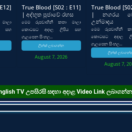
 E12]
True Blood [S02 : E11]
True Blood [S02
| අද්භූත පූජාවේ රහස
| නගරය වෙ
උන්මාදය
 මාලා
මෙම රුපවාහිනී කතා මාලා
මෙම රුපවාහිනී ක
ය සහ
කොටසට අදාල ලිපිය සහ
කොටසට අදාල ලි
ගැලපෙන සිංහල...
ගැලපෙන සිංහල...
ලින්ක් ලබාගන්න
ලින්ක් ලබාගන්
August 7, 2026
August 7, 2
- English TV උපසිරසි සඳහා අදාළ Video Link ලබාගන්