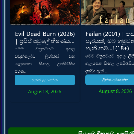
Evil Dead Burn (2026)
Failan (2001) | ත
| ප්‍රයිස් පවුලේ භීෂණය…
සැරයක්, ඔබ හමුව
හැකි නම්…! (18+)
මෙම චිත්‍රපටයට අදාල
මෙම චිත්‍රපටයට අදාල ලි
ඩවුන්ලෝඩ් ලින්ක්ස් සහ
ගැලපෙන සිංහල උපසිරැසි
ගැලපෙන සිංහල උපසිරැසිය
දක්වා ඇති ...
පහත...
ලින්ක් ලබාගන්න
ලින්ක් ලබාගන්න
August 8, 2026
August 8, 2026
සියලුම චිත්‍රපට උපසි