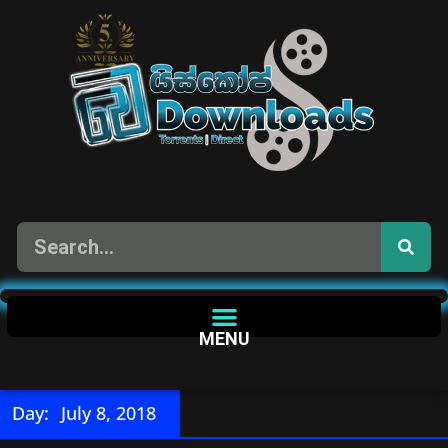
MENU
Day:
July 8, 2018