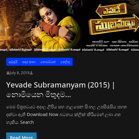
අමුතුයි
ආද‍ර කතා
කොමඩියක්
තෙලිඟු
July 8, 2018
Yevade Subramanyam (2015) |
නොමියෙන මිතුදම…
මෙම චිත්‍රපටයට අදාල ලිපිය සහ ගැලපෙන සිංහල උපසිරැසිය පහත
දක්වා ඇති Download Now බටනය ක්ලික් කිරීමෙන් ලබා ගත
හැකිය. Search
Read More