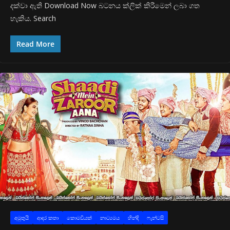
දක්වා ඇති Download Now බටනය ක්ලික් කිරීමෙන් ලබා ගත
හැකිය. Search
Read More
අමුතුයි
ආද‍ර කතා
කොමඩියක්
නාට්‍යමය
හින්දි
ෆැන්ටසි