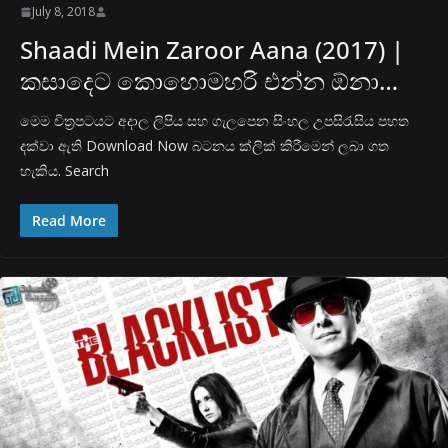
July 8, 2018
Shaadi Mein Zaroor Aana (2017) |
කසාදෙට කොහොමහරි එන්න ඕනා…
මෙම චිත්‍රපටයට අදාල ලිපිය සහ ගැලපෙන සිංහල උපසිරැසිය පහත
දක්වා ඇති Download Now බටනය ක්ලික් කිරීමෙන් ලබා ගත
හැකිය. Search
Read More