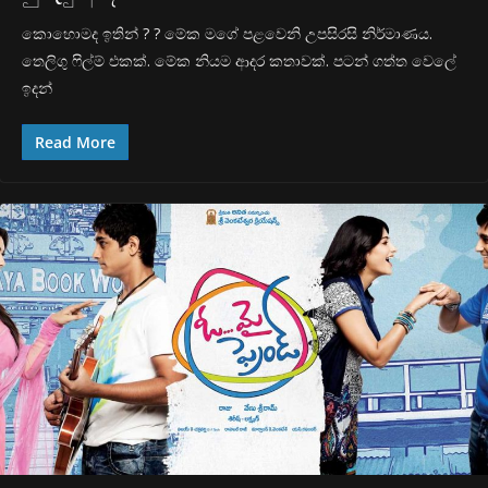
කොහොමද ඉතින් ? ? මේක මගේ පළවෙනි උපසිරසි නිර්මාණය.
තෙලිගු ෆිල්ම් එකක්. මේක නියම ආදර කතාවක්. පටන් ගත්ත වෙලේ
ඉදන්
Read More