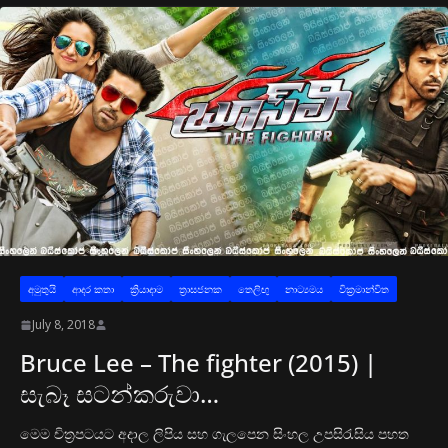
අමුතුයි
ආද‍ර කතා
ක්‍රියාදාම
ත්‍රාසජනක
තෙලිඟු
නාට්‍යමය
වික්‍රමාන්විත
July 8, 2018
Bruce Lee – The fighter (2015) |
සැබෑ සටන්කරුවා…
මෙම චිත්‍රපටයට අදාල ලිපිය සහ ගැලපෙන සිංහල උපසිරැසිය පහත