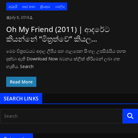
අමුතුයි
ආද‍ර කතා
ක්‍රියාදාම
තෙලිඟු
July 8, 2018
Oh My Friend (2011) | ආදරේට
කියන්නේ “මිත්‍රත්වේ” කියල…
මෙම චිත්‍රපටයට අදාල ලිපිය සහ ගැලපෙන සිංහල උපසිරැසිය පහත
දක්වා ඇති Download Now බටනය ක්ලික් කිරීමෙන් ලබා ගත
හැකිය. Search
Read More
SEARCH LINKS