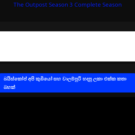
The Outpost Season 3 Complete Season
බයිස්කෝප් අපි කුඹියෝ සහ වාලම්පුරි හදපු ලකා එක්ක කතා
බහක්
V
i
d
e
o