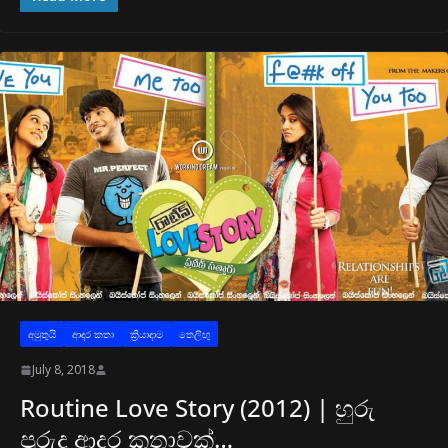
අමුතුයි
ආද‍ර කතා
ක්‍රියාදාම
තෙලිඟු
July 8, 2018
Routine Love Story (2012) | හුරු
පුරුදු ආදර කතාවක්…