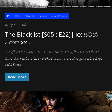
TV
අප‍රාධ
අභිරහස්
නාට්‍යමය
රහස් පරීක්ෂක
July 8, 2018
The Blacklist [S05 : E22]| xx සට්න්
රොස් xx…
හොදයි ඔන්න එහෙමනම් මේ හදන්නේ කළු ලැයිස්තුව මේ සීසන්
එකට නිසා කරන්නයි. හැමෝටම මතක ඇතිනේ පසුගිය සතියේ අර
අස්ථි බෑගය
Read More