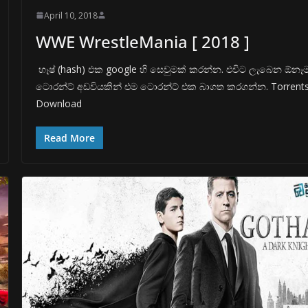
April 10, 2018
WWE WrestleMania [ 2018 ]
හෑෂ් (hash) එක google හි සෙවුමක් කරන්න. එවිට ලැබෙන ඕනෑ
ටොරන්ට් අඩවියකින් එම ටොරන්ට් එක බාගත කරගන්න. Torrent
Download
Read More