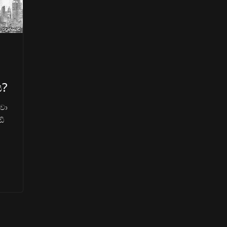
ය?
වා
ඩි