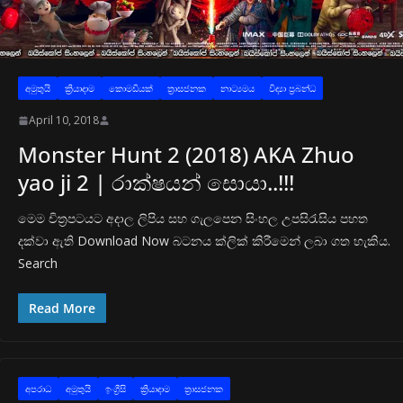
අමුතුයි
ක්‍රියාදාම
කොමඩියක්
ත්‍රාසජනක
නාට්‍යමය
විද්‍යා ප්‍රබන්ධ
April 10, 2018
Monster Hunt 2 (2018) AKA Zhuo
yao ji 2 | රාක්ෂයන් සොයා..!!!
මෙම චිත්‍රපටයට අදාල ලිපිය සහ ගැලපෙන සිංහල උපසිරැසිය පහත
දක්වා ඇති Download Now බටනය ක්ලික් කිරීමෙන් ලබා ගත හැකිය.
Search
Read More
අප‍රාධ
අමුතුයි
ඉංග්‍රීසි
ක්‍රියාදාම
ත්‍රාසජනක