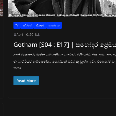
TV
අභිරහස්
ක්‍රියාදාම
ත්‍රාසජනක
April 10, 2018
Gotham [S04 : E17] | සහෝදර ප්‍රේම
අදත් එහෙනම් ඔන්න මේ සතියෙ ගෝතම් එපිසෝඩ් එක අරගෙන ආ
මං කට්ටියව හම්බෙන්න. පොඩ්ඩක් පරක්කු වුණා ඉතිං. එහෙනම් වැ
කතා
Read More