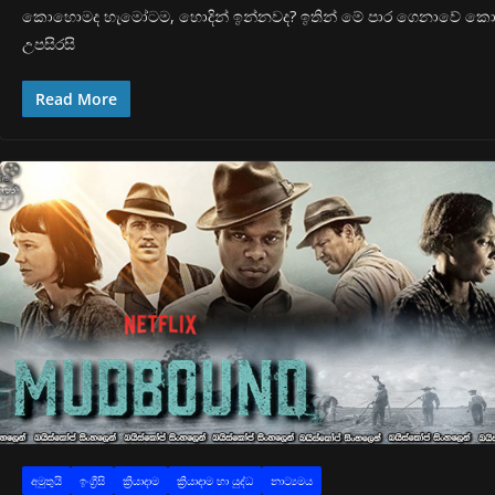
කොහොමද හැමෝටම, හොදින් ඉන්නවද? ඉතින් මේ පාර ගෙනාවේ කොටස
උපසිරසි
Read More
අමුතුයි
ඉංග්‍රීසි
ක්‍රියාදාම
ක්‍රියාදාම හා යුද්ධ
නාට්‍යමය