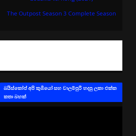
The Outpost Season 3 Complete Season
බයිස්කෝප් අපි කුඹියෝ සහ වාලම්පුරි හදපු ලකා එක්ක
කතා බහක්
V
i
d
e