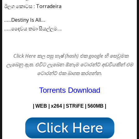
ඊලග කොටස : Torradeira
……Destiny Is All….
……දෛවය තමා සියල්ලම….
Click Here කල පසු හෑෂ් (hash) එක google හි සෙවුමක
ලැබෙනු ඇත. එවිට ලැබෙන ඕනෑම ටොරන්ට් අඩවියකින් එම
ටොරන්ට් එක බාගත කරගන්න.
Torrents Download
| WEB | x264 | STRiFE | 560MB |