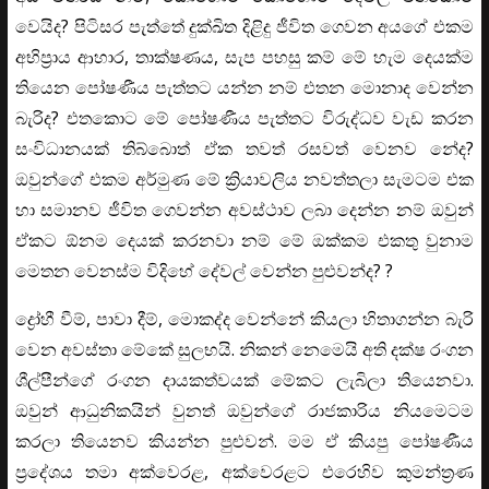
වෙයිද? පිටිසර පැත්තේ දුක්ඛිත දිළිදු ජීවිත ගෙවන අයගේ එකම
අභිප්‍රාය ආහාර, තාක්ෂණය, සැප පහසු කම් මේ හැම දෙයක්ම
තියෙන පෝෂණීය පැත්තට යන්න නම් එතන මොනාද වෙන්න
බැරිද? එතකොට මේ පෝෂණීය පැත්තට විරුද්ධව වැඩ කරන
සංවිධානයක් තිබ්බොත් ඒක තවත් රසවත් වෙනව නේද?
ඔවුන්ගේ එකම අර්මුණ මේ ක්‍රියාවලිය නවත්තලා සැමටම එක
හා සමානව ජීවිත ගෙවන්න අවස්ථාව ලබා දෙන්න නම් ඔවුන්
ඒකට ඕනම දෙයක් කරනවා නම් මේ ඔක්කම එකතු වුනාම
මෙතන වෙනස්ම විදිහේ දේවල් වෙන්න පුළුවන්ද? ?
ද්‍රෝහී වීම්, පාවා දීම්, මොකද්ද වෙන්නේ කියලා හිතාගන්න බැරි
වෙන අවස්තා මේකේ සුලභයි. නිකන් නෙමෙයි අති දක්ෂ රංගන
ශීල්පීන්ගේ රංගන දායකත්වයක් මේකට ලැබිලා තියෙනවා.
ඔවුන් ආධුනිකයින් වුනත් ඔවුන්ගේ රාජකාරිය නියමෙටම
කරලා තියෙනව කියන්න පුළුවන්. මම ඒ කියපු පෝෂණීය
ප්‍රදේශය තමා අක්වෙරළ, අක්වෙරළට එරෙහිව කුමන්ත්‍රණ