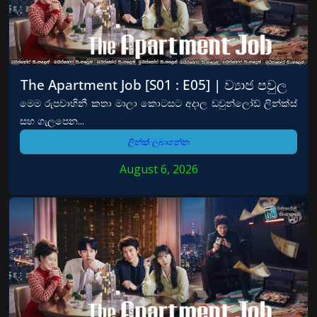
The Apartment Job [S01 : E05] | ව්‍යාජ පවුල
මෙම රුපවාහිනී කතා මාලා කොටසට අදාල ඩවුන්ලෝඩ් ලින්ක්ස්
සහ ගැලපෙන...
ලින්ක් ලබාගන්න
August 6, 2026