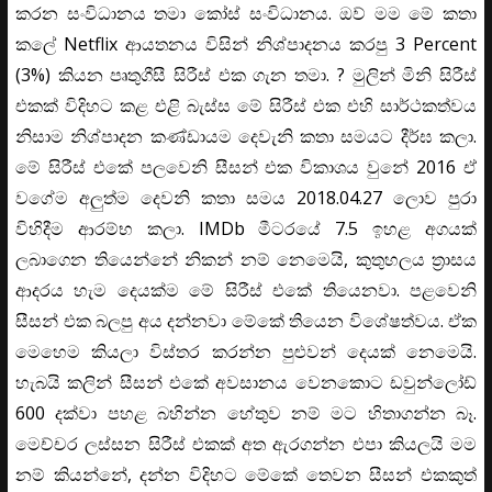
කරන සංවිධානය තමා කෝස් සංවිධානය. ඔව් මම මේ කතා
කලේ Netflix ආයතනය විසින් නිශ්පාදනය කරපු 3 Percent
(3%) කියන පෘතුගීසී සිරීස් එක ගැන තමා. ? මුලින් මිනි සිරීස්
එකක් විදිහට කළ එළි බැස්ස මේ සිරීස් එක එහි සාර්ථකත්වය
නිසාම නිශ්පාදන කණ්ඩායම දෙවැනි කතා සමයට දීර්ඝ කලා.
මේ සිරීස් එකේ පලවෙනි සීසන් එක විකාශය වුනේ 2016 ඒ
වගේම අලුත්ම දෙවනි කතා සමය 2018.04.27 ලොව පුරා
විහිදීම ආරම්භ කලා. IMDb මීටරයේ 7.5 ඉහළ අගයක්
ලබාගෙන තියෙන්නේ නිකන් නම් නෙමෙයි, කුතුහලය ත්‍රාසය
ආදරය හැම දෙයක්ම මේ සිරීස් එකේ තියෙනවා. පළවෙනි
සීසන් එක බලපු අය දන්නවා මේකේ තියෙන විශේෂත්වය. ඒක
මෙහෙම කියලා විස්තර කරන්න පුළුවන් දෙයක් නෙමෙයි.
හැබයි කලින් සීසන් එකේ අවසානය වෙනකොට ඩවුන්ලෝඩ්
600 දක්වා පහළ බහින්න හේතුව නම් මට හිතාගන්න බෑ.
මෙච්චර ලස්සන සිරීස් එකක් අත ඇරගන්න එපා කියලයි මම
නම් කියන්නේ, දන්න විදිහට මේකේ තෙවන සීසන් එකකුත්