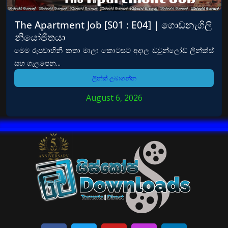
The Apartment Job [S01 : E04] | ගොඩනැගිලි
නියෝජිතයා
මෙම රුපවාහිනී කතා මාලා කොටසට අදාල ඩවුන්ලෝඩ් ලින්ක්ස්
සහ ගැලපෙන...
ලින්ක් ලබාගන්න
August 6, 2026