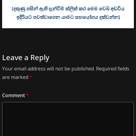
(දකුණු පසින් ඇති දැන්වීම් ක්ලික් කර මෙම වෙබ් අඩවිය
ඉදිරියට පවත්වාගෙන යාමට සහයෝගය දක්වන්න)
Leave a Reply
Your email address will not be published.
Required fields
are marked
*
Comment
*