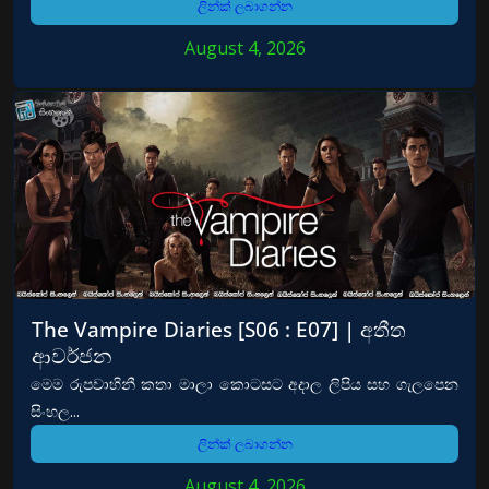
ලින්ක් ලබාගන්න
August 4, 2026
The Vampire Diaries [S06 : E07] | අතීත
ආවර්ජන
මෙම රුපවාහිනී කතා මාලා කොටසට අදාල ලිපිය සහ ගැලපෙන
සිංහල...
ලින්ක් ලබාගන්න
August 4, 2026