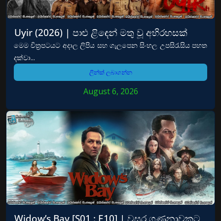
Uyir (2026) | පාළු ළිඳෙන් මතු වූ අභිරහසක්
මෙම චිත්‍රපටයට අදාල ලිපිය සහ ගැලපෙන සිංහල උපසිරැසිය පහත
දක්වා...
ලින්ක් ලබාගන්න
August 6, 2026
Widow’s Bay [S01 : E10] | වසර ගණනාවකට