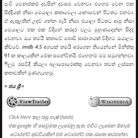
පුංචි වෙනස්කම් දවසින් දවසම වෙනවා. එහෙම වෙන එක
සිද්දියක් නිසා මෙයාලා කතාවෙලා යානාවෙන් පිටතට එනවා.
ඒ ඇතුලතින් උදව් ගන්න බැරි නිසා. එයාලා පිටතට ආපු නිසා
මෙයාලට එක එක විදිහේ කරදර වලට මුහුණදෙන්න සිද්ද
වෙනවා. ඔය තමයි කතාවේ පොඩි සාරාංශයක් විදිහට ඔයාලට
කිව්වේ.
imdb 4.5
අගයක් තමයි අරගෙන තියෙන්නේ මිනිත්තු
91 ක කාලයකින් මේක සමන්විතයි. එහෙනම් මම සමුගන්නවා.
ෆිලුම රසවිදී කියලා බලාපොරොත්තු වෙනවා තවත් ලස්සන
කතාවකින් මුණගැහෙමු.
= ජය ශ්‍රී =
Click Here කල පසු හෑෂ් (hash)
එක google හි සෙවුමක ලැබෙනු ඇත. එවිට ලැබෙන ඕනෑම
ටොරන්ට් අඩවියකින් එම ටොරන්ට් එක බාගත කරගන්න.