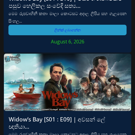
පසුව හෙලිකල සංවේදි සත්‍ය…
මෙම රුපවාහිනී කතා මාලා කොටසට අදාල ලිපිය සහ ගැලපෙන
සිංහල...
ලින්ක් ලබාගන්න
August 6, 2026
Widow’s Bay [S01 : E09] | අවසන් ලේ
ඥාතියා…
මෙම රුපවාහිනී කතා මාලා කොටසට අදාල ලිපිය සහ ගැලපෙන