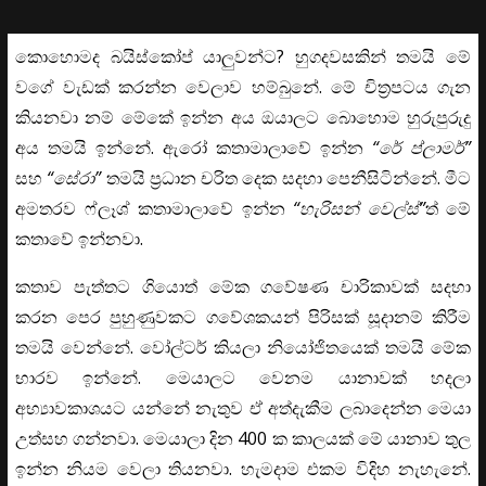
කොහොමද බයිස්කෝප් යාලුවන්ට? හුගදවසකින් තමයි මේ
වගේ වැඩක් කරන්න වෙලාව හම්බුනේ. මේ චිත්‍රපටය ගැන
කියනවා නම් මේකේ ඉන්න අය ඔයාලට බොහොම හුරුපුරුදු
අය තමයි ඉන්නේ. ඇරෝ කතාමාලාවේ ඉන්න
“රේ ප්ලාමර්”
සහ
“සේරා”
තමයි ප්‍රධාන චරිත දෙක සදහා පෙනීසිටින්නේ. මීට
අමතරව ෆ්ලෑශ් කතාමාලාවේ ඉන්න
“හැරිසන් වෙල්ස්”
ත් මේ
කතාවේ ඉන්නවා.
කතාව පැත්තට ගියොත් මේක ගවේෂණ චාරිකාවක් සදහා
කරන පෙර පුහුණුවකට ගවේශකයන් පිරිසක් සූදානම් කිරීම
තමයි වෙන්නේ. වෝල්ටර් කියලා නියෝජිතයෙක් තමයි මේක
භාරව ඉන්නේ. මෙයාලට වෙනම යානාවක් හදලා
අභ්‍යාවකාශයට යන්නේ නැතුව ඒ අත්දැකීම ලබාදෙන්න මෙයා
උත්සහ ගන්නවා. මෙයාලා දින 400 ක කාලයක් මේ යානාව තුල
ඉන්න නියම වෙලා තියනවා. හැමදාම එකම විදිහ නැහැනේ.