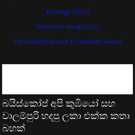
El Gringo (2012)
Godzilla vs. Kong (2021)
The Outpost Season 3 Complete Season
බයිස්කෝප් අපි කුඹියෝ සහ
වාලම්පුරි හදපු ලකා එක්ක කතා
බහක්