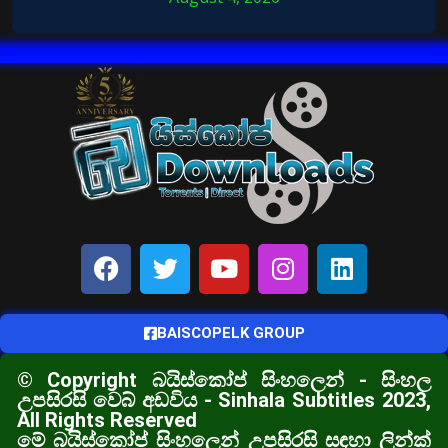
BAISCOPELK GROUP
© Copyright බයිස්කෝප් සිංහලෙන් - සිංහල
උපසිරසි වෙබ් අඩවිය - Sinhala Subtitles 2023,
All Rights Reserved
මේ බයිස්කෝප් සිංහලෙන් උපසිරසි සඳහා ලින්ක්