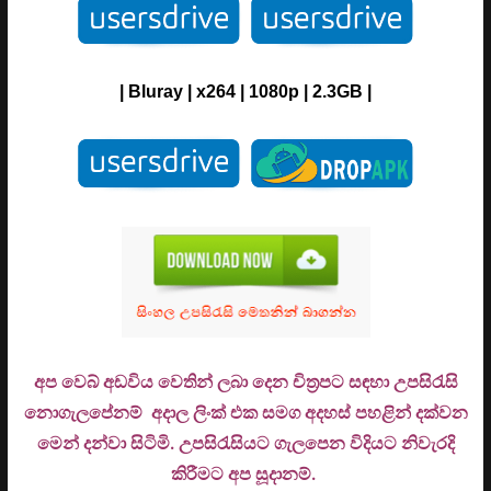
| Bluray | x264 | 1080p | 2.3GB |
අප වෙබ් අඩවිය වෙතින් ලබා දෙන චිත්‍රපට සඳහා උපසිරැසි
නොගැලපේනම් අදාල ලිංක් එක සමග අදහස් පහළින් දක්වන
මෙන් දන්වා සිටිමි. උ
පසිරැසියට ගැලපෙන විදියට නිවැරදි
කිරීමට අප සූදානම්.