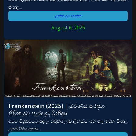
සිංහල...
ලින්ක් ලබාගන්න
August 6, 2026
Frankenstein (2025) | මරණය පරදවා
ජිවිතයට පැරදුණු මිනිසා
මෙම චිත්‍රපටයට අදාල ඩවුන්ලෝඩ් ලින්ක්ස් සහ ගැලපෙන සිංහල
උපසිරැසිය පහත...