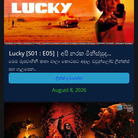
Lucky [S01 : E05] | අපි නරක මිනිස්සුද…
මෙම රුපවාහිනී කතා මාලා කොටසට අදාල ඩවුන්ලෝඩ් ලින්ක්ස්
සහ ගැලපෙන...
ලින්ක් ලබාගන්න
August 8, 2026