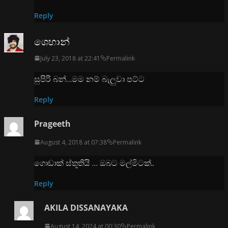
Reply
ශෙහාන්
July 23, 2018 at 22:41
Permalink
සුපිරි බන්…මම නම් බැලුවා පට්ට
Reply
Prageeth
August 4, 2018 at 07:38
Permalink
ගොඩාක් ස්තූතියි … ඔබට මල්මිටක්..
Reply
AKILA DISSANAYAKA
August 14, 2024 at 00:30
Permalink