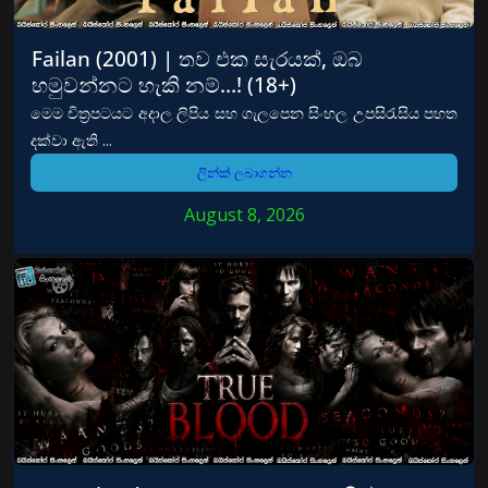
Failan (2001) | තව එක සැරයක්, ඔබ
හමුවන්නට හැකි නම්…! (18+)
මෙම චිත්‍රපටයට අදාල ලිපිය සහ ගැලපෙන සිංහල උපසිරැසිය පහත
දක්වා ඇති ...
ලින්ක් ලබාගන්න
August 8, 2026