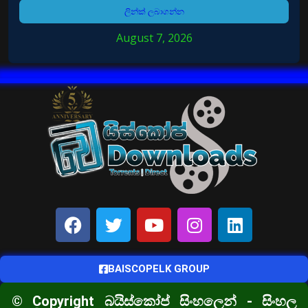
ලින්ක් ලබාගන්න
August 7, 2026
BAISCOPELK GROUP
© Copyright බයිස්කෝප් සිංහලෙන් - සිංහල