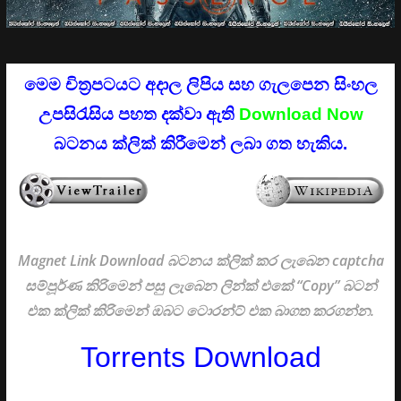
මෙම චිත්‍රපටයට අදාල ලිපිය සහ ගැලපෙන සිංහල
උපසිරැසිය පහත දක්වා ඇති
Download Now
බටනය ක්ලික් කිරීමෙන් ලබා ගත හැකිය.
Magnet Link Download බටනය ක්ලික් කර ලැබෙන captcha
සම්පූර්ණ කිරිමෙන් පසු ලැබෙන ලින්ක් එකේ “Copy” බටන්
එක ක්ලික් කිරිමෙන් ඔබට ටොරන්ට් එක බාගත කරගන්න.
Torrents Download