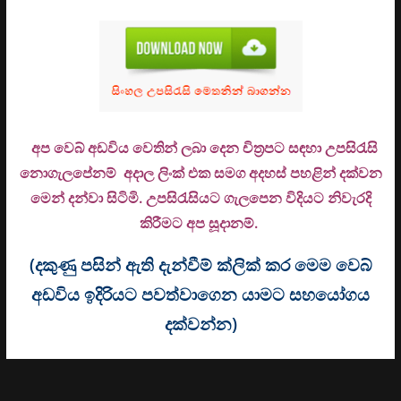
අප වෙබ් අඩවිය වෙතින් ලබා දෙන චිත්‍රපට සඳහා උපසිරැසි
නොගැලපේනම් අදාල ලිංක් එක සමග අදහස් පහළින් දක්වන
මෙන් දන්වා සිටිමි. උ
පසිරැසියට ගැලපෙන විදියට නිවැරදි
කිරීමට අප සූදානම්.
(දකුණු පසින් ඇති දැන්වීම් ක්ලික් කර මෙම වෙබ්
අඩවිය ඉදිරියට පවත්වාගෙන යාමට සහයෝගය
දක්වන්න)