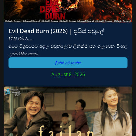
Evil Dead Burn (2026) | ප්‍රයිස් පවුලේ
භීෂණය…
මෙම චිත්‍රපටයට අදාල ඩවුන්ලෝඩ් ලින්ක්ස් සහ ගැලපෙන සිංහල
උපසිරැසිය පහත...
ලින්ක් ලබාගන්න
August 8, 2026