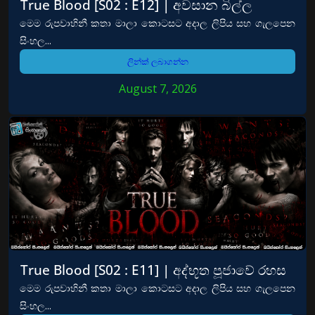
True Blood [S02 : E12] | අවසාන බිල්ල
මෙම රුපවාහිනී කතා මාලා කොටසට අදාල ලිපිය සහ ගැලපෙන
සිංහල...
ලින්ක් ලබාගන්න
August 7, 2026
True Blood [S02 : E11] | අද්භූත පූජාවේ රහස
මෙම රුපවාහිනී කතා මාලා කොටසට අදාල ලිපිය සහ ගැලපෙන
සිංහල...