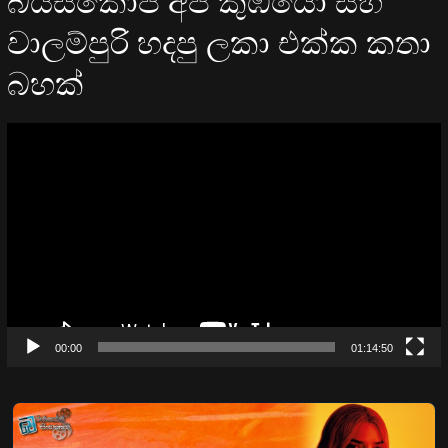
බයිස්කෝප් අපි කුඹියෝ සහ
වාලම්පුරි හදපු ලකා එක්ක කතා
බහක්
Video
Player
00:00
01:14:50