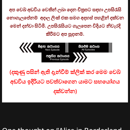
අප වෙබ් අඩවිය වෙතින් ලබා දෙන චිත්‍රපට සඳහා උපසිරැසි
නොගැලපේනම් අදාල ලිංක් එක සමග අදහස් පහළින් දක්වන
මෙන් දන්වා සිටිමි. උ
පසිරැසියට ගැලපෙන විදියට නිවැරදි
කිරීමට අප සූදානම්.
(දකුණු පසින් ඇති දැන්වීම් ක්ලික් කර මෙම වෙබ්
අඩවිය ඉදිරියට පවත්වාගෙන යාමට සහයෝගය
දක්වන්න)