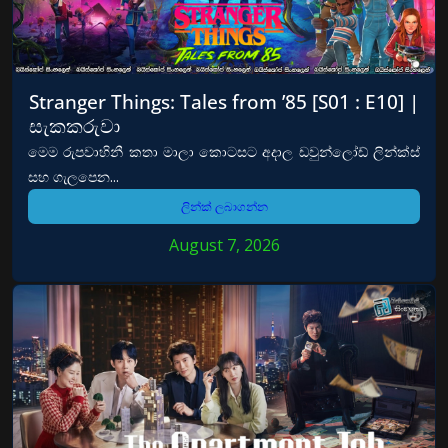
Stranger Things: Tales from ’85 [S01 : E10] |
සැකකරුවා
මෙම රුපවාහිනී කතා මාලා කොටසට අදාල ඩවුන්ලෝඩ් ලින්ක්ස්
සහ ගැලපෙන...
ලින්ක් ලබාගන්න
August 7, 2026