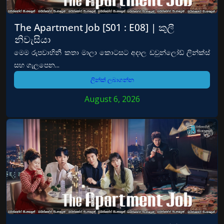
The Apartment Job [S01 : E08] | කුලී
නිවැසියා
මෙම රුපවාහිනී කතා මාලා කොටසට අදාල ඩවුන්ලෝඩ් ලින්ක්ස්
සහ ගැලපෙන...
ලින්ක් ලබාගන්න
August 6, 2026