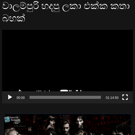
වාලම්පුරි හදපු ලකා එක්ක කතා
බහක්
Video
Player
00:00
01:14:50