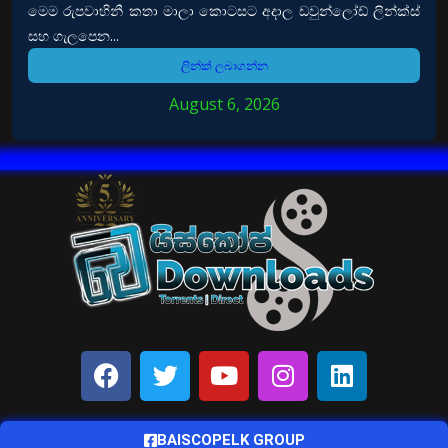
මෙම රුපවාහිනී කතා මාලා කොටසට අදාල ඩවුන්ලෝඩ් ලින්ක්ස්
සහ ගැලපෙන...
ලින්ක් ලබාගන්න
August 6, 2026
BAISCOPELK GROUP