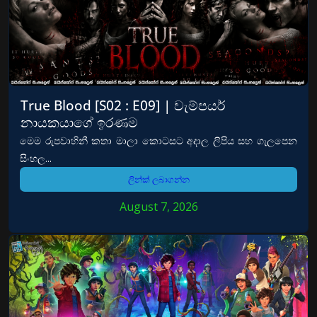
True Blood [S02 : E09] | වැම්පයර්
නායකයාගේ ඉරණම
මෙම රුපවාහිනී කතා මාලා කොටසට අදාල ලිපිය සහ ගැලපෙන
සිංහල...
ලින්ක් ලබාගන්න
August 7, 2026