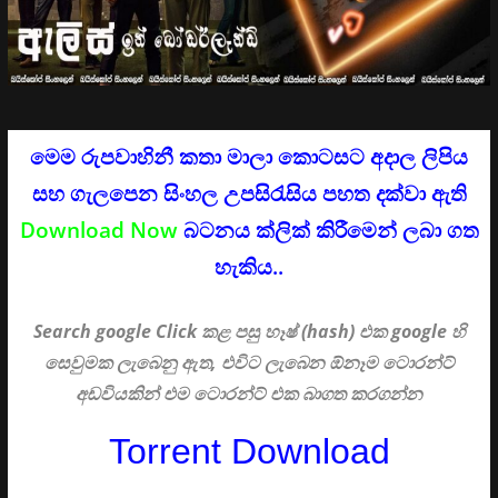
මෙම රුපවාහිනී කතා මාලා කොටසට අදාල ලිපිය
සහ ගැලපෙන සිංහල උපසිරැසිය පහත දක්වා ඇති
Download Now
බටනය ක්ලික් කිරීමෙන් ලබා ගත
හැකිය..
Search google Click
කළ පසු හෑෂ් (hash) එක google හි
සෙවුමක ලැබෙනු ඇත, එවිට ලැබෙන ඕනෑම ටොරන්ට්
අඩවියකින් එම ටොරන්ට් එක බාගත කරගන්න
Torrent Download