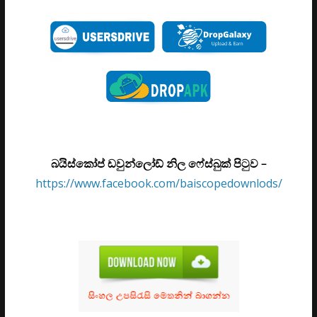
බයිස්කෝප් ඩවුන්ලෝඩ් නිල ෆේස්බුක් පිටුව –
https://www.facebook.com/baiscopedownlods/