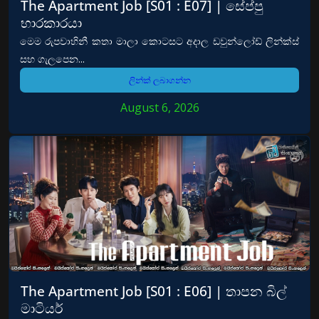
The Apartment Job [S01 : E07] | සේප්පු
භාරකාරයා
මෙම රුපවාහිනී කතා මාලා කොටසට අදාල ඩවුන්ලෝඩ් ලින්ක්ස්
සහ ගැලපෙන...
ලින්ක් ලබාගන්න
August 6, 2026
The Apartment Job [S01 : E06] | තාපන බිල්
මාටියර්