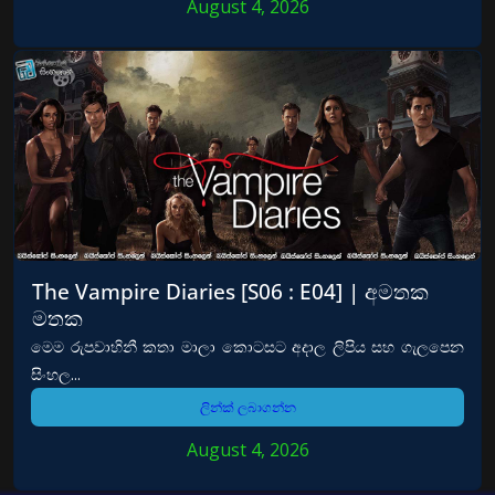
August 4, 2026
The Vampire Diaries [S06 : E04] | අමතක
මතක
මෙම රුපවාහිනී කතා මාලා කොටසට අදාල ලිපිය සහ ගැලපෙන
සිංහල...
ලින්ක් ලබාගන්න
August 4, 2026