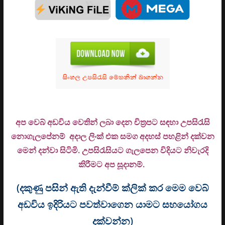
අප වෙබ් අඩවිය වෙතින් ලබා දෙන චිත්‍රපට සඳහා උපසිරැසි
නොගැලපේනම් අදාල ලිංක් එක සමග අදහස් පහළින් දක්වන
මෙන් දන්වා සිටිමි. උ
පසිරැසියට ගැලපෙන විදියට නිවැරදි
කිරීමට අප සූදානම්.
(දකුණු පසින් ඇති දැන්වීම් ක්ලික් කර මෙම වෙබ්
අඩවිය ඉදිරියට පවත්වාගෙන යාමට සහයෝගය
දක්වන්න)