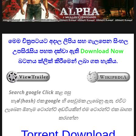
මෙම චිත්‍රපටයට අදාල ලිපිය සහ ගැලපෙන සිංහල
උපසිරැසිය පහත දක්වා ඇති
Download Now
බටනය ක්ලික් කිරීමෙන් ලබා ගත හැකිය.
Search google Click
කළ පසු
හෑෂ් (hash) එක google හි සෙවුමක ලැබෙනු ඇත, එවිට
ලැබෙන ඕනෑම ටොරන්ට් අඩවියකින් එම ටොරන්ට් එක බාගත
කරගන්න
Torrent Download