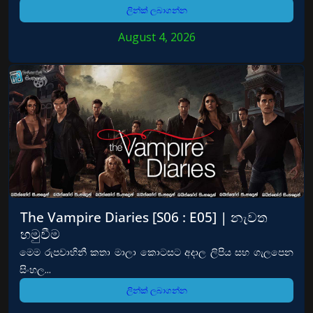
ලින්ක් ලබාගන්න
August 4, 2026
The Vampire Diaries [S06 : E05] | නැවත
හමුවීම
මෙම රුපවාහිනී කතා මාලා කොටසට අදාල ලිපිය සහ ගැලපෙන
සිංහල...
ලින්ක් ලබාගන්න