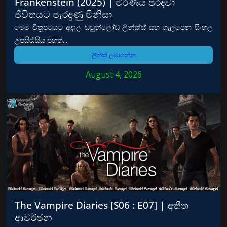
Frankenstein (2025) | මරණය පරදවා
ජිවිතයට පැරදුණු මිනිසා
මෙම චිත්‍රපටයට අදාල ඩවුන්ලෝඩ් ලින්ක්ස් සහ ගැලපෙන සිංහල
උපසිරැසිය පහත...
ලින්ක් ලබාගන්න
August 4, 2026
The Vampire Diaries [S06 : E07] | අතීත
ආවර්ජන