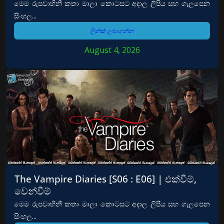
මෙම රුපවාහිනී කතා මාලා කොටසට අදාල ලිපිය සහ ගැලපෙන
සිංහල...
ලින්ක් ලබාගන්න
August 4, 2026
The Vampire Diaries [S06 : E06] | එක්වීම්,
වෙන්වීම්
මෙම රුපවාහිනී කතා මාලා කොටසට අදාල ලිපිය සහ ගැලපෙන
සිංහල...