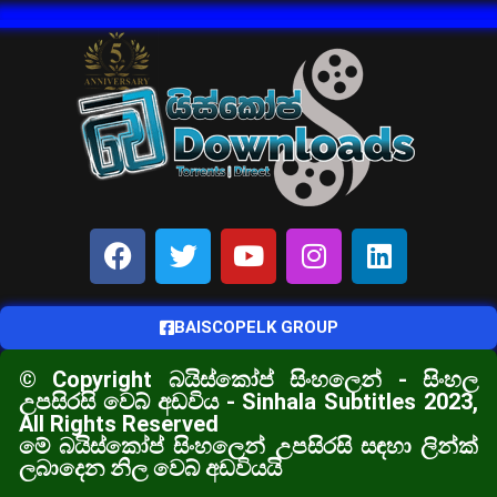
BAISCOPELK GROUP
© Copyright බයිස්කෝප් සිංහලෙන් - සිංහල
උපසිරසි වෙබ් අඩවිය - Sinhala Subtitles 2023,
All Rights Reserved
මේ බයිස්කෝප් සිංහලෙන් උපසිරසි සඳහා ලින්ක්
ලබාදෙන නිල වෙබ් අඩවියයි