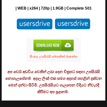
| WEB | x264 | 720p | 1.9GB | Complete S01
අප වෙබ් අඩවිය වෙතින් ලබා දෙන චිත්‍රපට සඳහා උපසිරැසි
නොගැලපේනම් අදාල ලිංක් එක සමග අදහස් පහළින් දක්වන
මෙන් දන්වා සිටිමි. උ
පසිරැසියට ගැලපෙන විදියට නිවැරදි
කිරීමට අප සූදානම්.