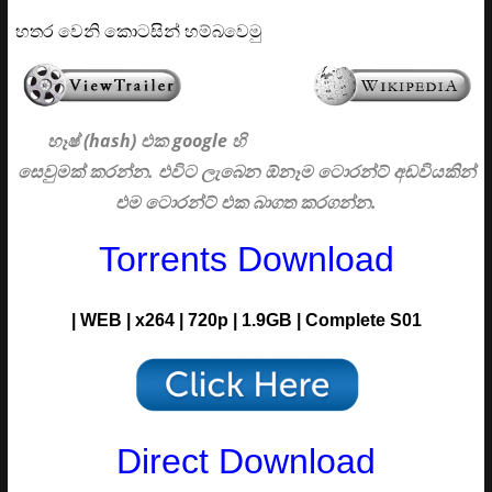
හතර වෙනි කොටසින් හම්බවෙමු
හෑෂ් (hash) එක google හි
සෙවුමක් කරන්න. එවිට ලැබෙන ඕනෑම ටොරන්ට් අඩවියකින්
එම ටොරන්ට් එක බාගත කරගන්න.
Torrents Download
| WEB | x264 | 720p | 1.9GB | Complete S01
Direct Download