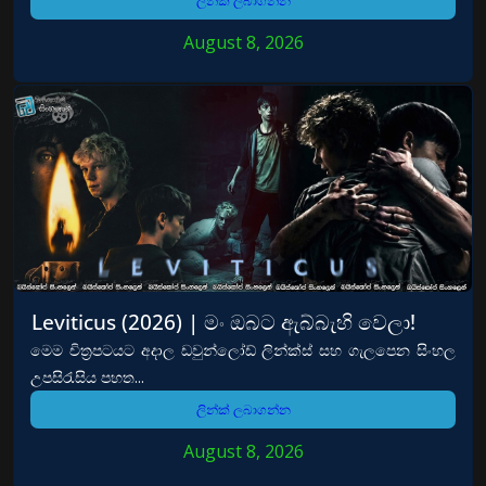
ලින්ක් ලබාගන්න
August 8, 2026
Leviticus (2026) | මං ඔබට ඇබ්බැහි වෙලා!
මෙම චිත්‍රපටයට අදාල ඩවුන්ලෝඩ් ලින්ක්ස් සහ ගැලපෙන සිංහල
උපසිරැසිය පහත...
ලින්ක් ලබාගන්න
August 8, 2026