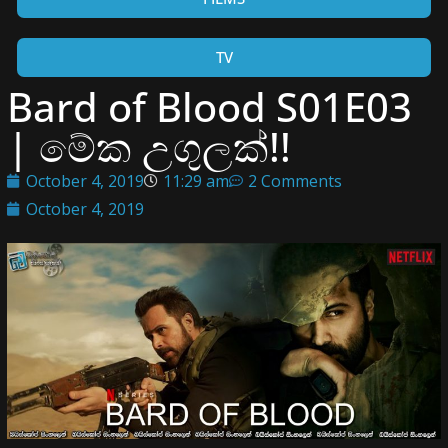
TV
Bard of Blood S01E03
| මේක උගුලක්!!
October 4, 2019
11:29 am
2 Comments
October 4, 2019