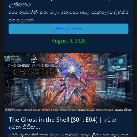
උත්සහය
මෙම රුපවාහිනී කතා මාලා කොටසට අදාල ඩවුන්ලෝඩ් ලින්ක්ස්
සහ ගැලපෙන...
ලින්ක් ලබාගන්න
August 9, 2026
The Ghost in the Shell [S01: E04] | ඉවත
දමන ජීවිත…
මෙම රුපවාහිනී කතා මාලා කොටසට අදාල ලිපිය සහ ගැලපෙන