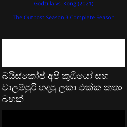
Godzilla vs. Kong (2021)
The Outpost Season 3 Complete Season
බයිස්කෝප් අපි කුඹියෝ සහ
වාලම්පුරි හදපු ලකා එක්ක කතා
බහක්
Video
Player