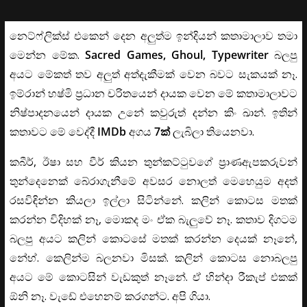
නෙට්ෆ්ලික්ස් එකෙන් දෙන අලුත්ම ඉන්දියන් කතාමාලාව තමා
මෙන්න මේක.
Sacred Games, Ghoul, Typewriter
බලපු
අයට මේකත් තව අලුත් අත්දැකීමක් වෙන බවට සැකයක් නෑ.
ඉම්රාන් හෂ්මි ප්‍රධාන චරිතයෙන් දායක වෙන මේ කතාමාලාවට
නිෂ්පාදනයෙන් දායක උනේ කවුරුත් දන්න කිං ඛාන්. ඉතින්
කතාවට මේ වෙද්දී
IMDb
අගය
7ක්
ලැබිලා තියෙනවා.
කබීර්, ඊෂා සහ වීර් කියන තුන්කට්ටුවගේ ප්‍රාණඇපකරුවන්
තුන්දෙනෙක් බේරාගැනීමේ අවසර නොලත් මෙහෙයුම අදත්
රසවිඳින්න කියලා ඉල්ලා සිටින්නේ. කලින් කොටස මතක්
කරන්න විදිහක් නෑ, මොකද මං ඒක බැලුවේ නෑ. කතාව දිගටම
බලපු අයට කලින් කොටසේ මතක් කරන්න දෙයක් නෑනේ,
නේහ්. කෙලින්ම බලනවා මිසක්. කලින් කොටස නොබලපු
අයට මේ කොටසින් වැඩකුත් නෑනේ. ඒ හින්දා රීකැප් එකක්
ඕනි නෑ. වැඩේ එහෙනම් කරගන්ට. අපි ගියා.