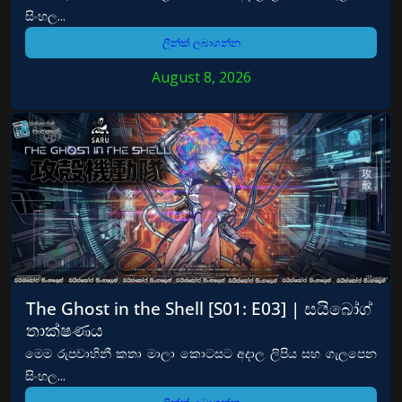
සිංහල...
ලින්ක් ලබාගන්න
August 8, 2026
The Ghost in the Shell [S01: E03] | සයිබෝග්
තාක්ෂණය
මෙම රුපවාහිනී කතා මාලා කොටසට අදාල ලිපිය සහ ගැලපෙන
සිංහල...