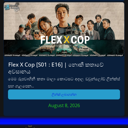
Flex X Cop [S01 : E16] | නොකී කතාවේ
අවසානය
මෙම රුපවාහිනී කතා මාලා කොටසට අදාල ඩවුන්ලෝඩ් ලින්ක්ස්
සහ ගැලපෙන...
ලින්ක් ලබාගන්න
August 8, 2026