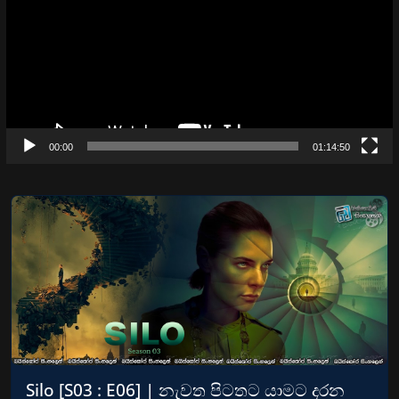
00:00
01:14:50
Silo [S03 : E06] | නැවත පිටතට යාමට දරන