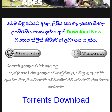
මෙම චිත්‍රපටයට අදාල ලිපිය සහ ගැලපෙන සිංහල
උපසිරැසිය පහත දක්වා ඇති
Download Now
බටනය ක්ලික් කිරීමෙන් ලබා ගත හැකිය.
Search google Click
කළ පසු
හෑෂ් (hash) එක google හි සෙවුමක ලැබෙනු ඇත, එවිට
ලැබෙන ඕනෑම ටොරන්ට් අඩවියකින් එම ටොරන්ට් එක බාගත
කරගන්න
Torrents Download