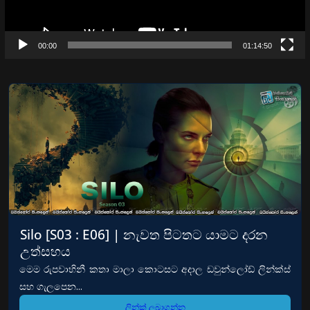
00:00
01:14:50
Silo [S03 : E06] | නැවත පිටතට යාමට දරන
උත්සහය
මෙම රුපවාහිනී කතා මාලා කොටසට අදාල ඩවුන්ලෝඩ් ලින්ක්ස්
සහ ගැලපෙන...
ලින්ක් ලබාගන්න