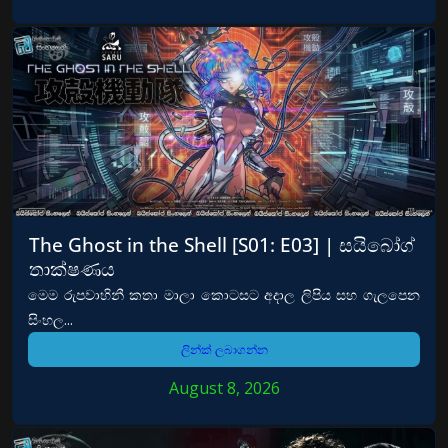
The Ghost in the Shell [S01: E03] | සයිබෝග්
තාක්ෂණය
මෙම රුපවාහිනී කතා මාලා කොටසට අදාල ලිපිය සහ ගැලපෙන
සිංහල...
ලින්ක් ලබාගන්න
August 8, 2026