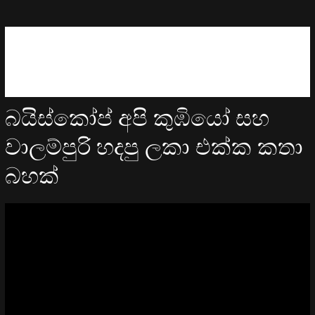
බයිස්කෝප් අපි කුඹියෝ සහ
වාලම්පුරි හදපු ලකා එක්ක කතා
බහක්
Video
Player