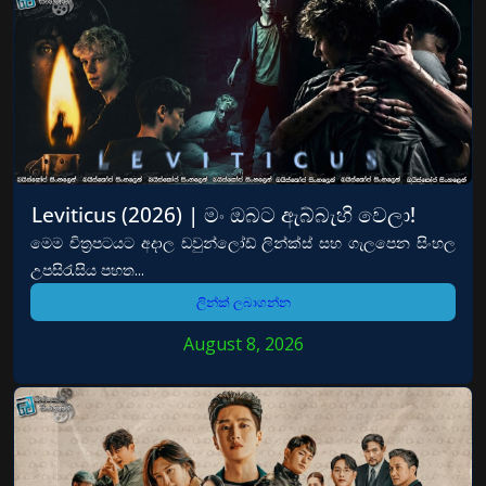
Leviticus (2026) | මං ඔබට ඇබ්බැහි වෙලා!
මෙම චිත්‍රපටයට අදාල ඩවුන්ලෝඩ් ලින්ක්ස් සහ ගැලපෙන සිංහල
උපසිරැසිය පහත...
ලින්ක් ලබාගන්න
August 8, 2026