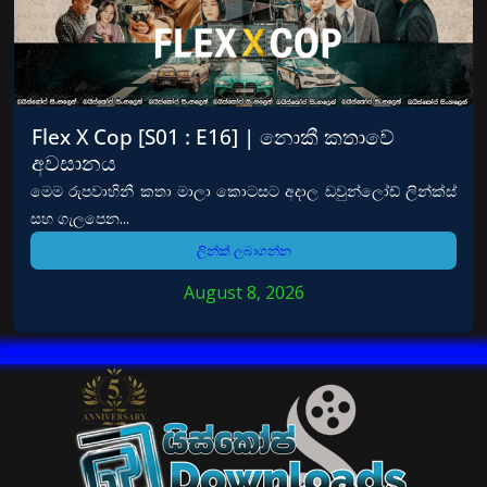
Flex X Cop [S01 : E16] | නොකී කතාවේ
අවසානය
මෙම රුපවාහිනී කතා මාලා කොටසට අදාල ඩවුන්ලෝඩ් ලින්ක්ස්
සහ ගැලපෙන...
ලින්ක් ලබාගන්න
August 8, 2026