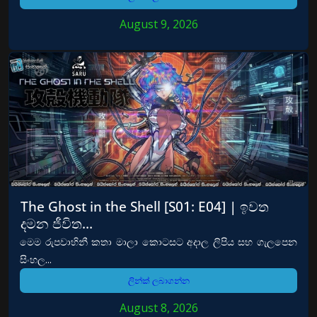
August 9, 2026
The Ghost in the Shell [S01: E04] | ඉවත
දමන ජීවිත…
මෙම රුපවාහිනී කතා මාලා කොටසට අදාල ලිපිය සහ ගැලපෙන
සිංහල...
ලින්ක් ලබාගන්න
August 8, 2026