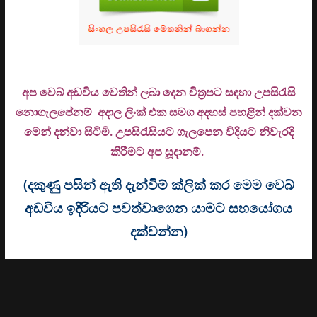
අප වෙබ් අඩවිය වෙතින් ලබා දෙන චිත්‍රපට සඳහා උපසිරැසි
නොගැලපේනම් අදාල ලිංක් එක සමග අදහස් පහළින් දක්වන
මෙන් දන්වා සිටිමි. උ
පසිරැසියට ගැලපෙන විදියට නිවැරදි
කිරීමට අප සූදානම්.
(දකුණු පසින් ඇති දැන්වීම් ක්ලික් කර මෙම වෙබ්
අඩවිය ඉදිරියට පවත්වාගෙන යාමට සහයෝගය
දක්වන්න)