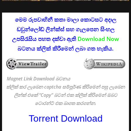
මෙම රුපවාහිනී කතා මාලා කොටසට අදාල
ඩවුන්ලෝඩ් ලින්ක්ස් සහ ගැලපෙන සිංහල
උපසිරැසිය පහත දක්වා ඇති
Download Now
බටනය ක්ලික් කිරීමෙන් ලබා ගත හැකිය.
Magnet Link Download බටනය
ක්ලික් කර ලැබෙන captcha සම්පූර්ණ කිරිමෙන් පසු ලැබෙන
ලින්ක් එකේ “Copy” බටන් එක ක්ලික් කිරිමෙන් ඔබට
ටොරන්ට් එක බාගත කරගන්න.
Torrent Download