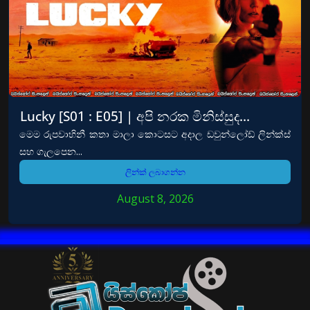
Lucky [S01 : E05] | අපි නරක මිනිස්සුද…
මෙම රුපවාහිනී කතා මාලා කොටසට අදාල ඩවුන්ලෝඩ් ලින්ක්ස්
සහ ගැලපෙන...
ලින්ක් ලබාගන්න
August 8, 2026