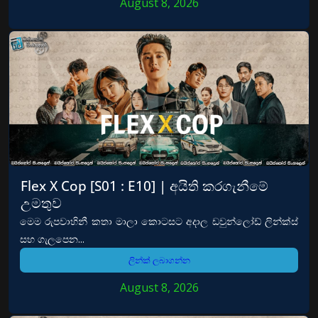
August 8, 2026
Flex X Cop [S01 : E10] | අයිති කරගැනීමේ
උමතුව
මෙම රුපවාහිනී කතා මාලා කොටසට අදාල ඩවුන්ලෝඩ් ලින්ක්ස්
සහ ගැලපෙන...
ලින්ක් ලබාගන්න
August 8, 2026