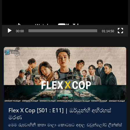
00:00
01:14:50
Flex X Cop [S01 : E11] | ඔර්යුන්හි අභිරහස්
මරණ
මෙම රුපවාහිනී කතා මාලා කොටසට අදාල ඩවුන්ලෝඩ් ලින්ක්ස්