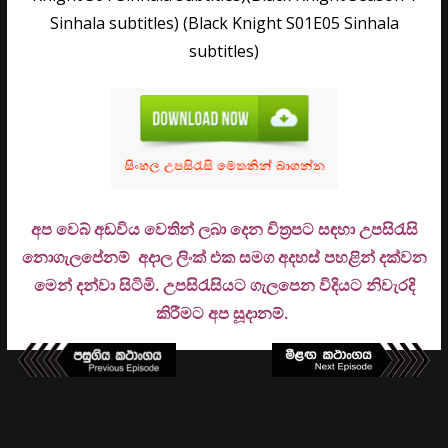
Sinhala subtitles) (Black Knight S01E05 Sinhala
subtitles)
අප වෙබ් අඩවිය වෙතින් ලබා දෙන චිත්‍රපට සඳහා උපසිරැසි
නොගැලපේනම් අදාල ලිංක් එක සමග අදහස් පහළින් දක්වන
මෙන් දන්වා සිටිමි. උ
පසිරැසියට ගැලපෙන විදියට නිවැරදි
කිරීමට අප සූදානම්.