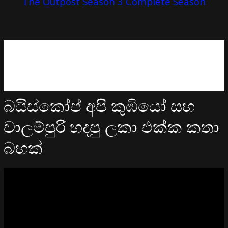
The Outpost Season 3 Complete Season
බයිස්කෝප් අපි කුඹියෝ සහ
වාලම්පුරි හදපු ලකා එක්ක කතා
බහක්
Video
Player