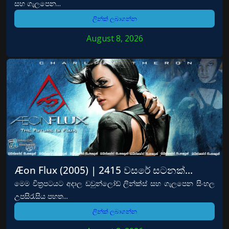
සහ ගැලපෙන...
ලින්ක් ලබාගන්න
August 8, 2026
Æon Flux (2005) | 2415 වසරේ සටනක්…
මෙම චිත්‍රපටයට අදාල ඩවුන්ලෝඩ් ලින්ක්ස් සහ ගැලපෙන සිංහල
උපසිරැසිය පහත...
ලින්ක් ලබාගන්න