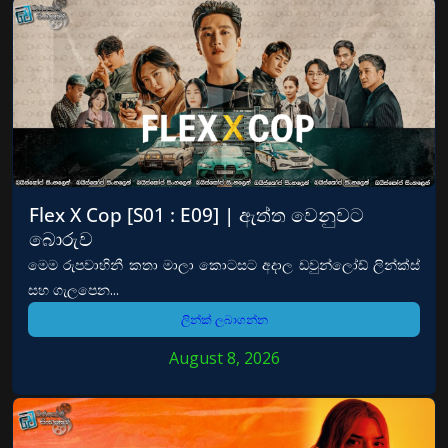
Flex X Cop [S01 : E09] | ඇත්ත වෙනුවට
බොරුව
මෙම රුපවාහිනී කතා මාලා කොටසට අදාල ඩවුන්ලෝඩ් ලින්ක්ස්
සහ ගැලපෙන...
ලින්ක් ලබාගන්න
August 8, 2026