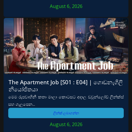
August 6, 2026
The Apartment Job [S01 : E04] | ගොඩනැගිලි
නියෝජිතයා
මෙම රුපවාහිනී කතා මාලා කොටසට අදාල ඩවුන්ලෝඩ් ලින්ක්ස්
සහ ගැලපෙන...
ලින්ක් ලබාගන්න
August 6, 2026