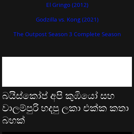
El Gringo (2012)
Godzilla vs. Kong (2021)
The Outpost Season 3 Complete Season
බයිස්කෝප් අපි කුඹියෝ සහ
වාලම්පුරි හදපු ලකා එක්ක කතා
බහක්