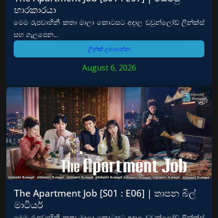
භාරකාරයා
මෙම රුපවාහිනී කතා මාලා කොටසට අදාල ඩවුන්ලෝඩ් ලින්ක්ස්
සහ ගැලපෙන...
ලින්ක් ලබාගන්න
August 6, 2026
The Apartment Job [S01 : E06] | තාපන බිල්
මාටියර්
මෙම රුපවාහිනී කතා මාලා කොටසට අදාල ඩවුන්ලෝඩ් ලින්ක්ස්