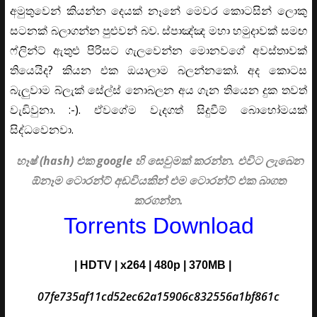
අමුතුවෙන් කියන්න දෙයක් නෑනේ මෙවර කොටසින් ලොකු
සටනක් බලාගන්න පුළුවන් බව. ස්පාඤ්ඤ මහා හමුදාවක් සමඟ
ෆ්ලින්ට් ඇතුළු පිරිසට ගැලවෙන්න මොනවගේ අවස්තාවක්
තියෙයිද? කියන එක ඔයාලාම බලන්නකෝ. අද කොටස
බැලුවාම බ්ලැක් සේල්ස් නොබලන අය ගැන තියෙන දුක තවත්
වැඩිවුනා. :-). ඒවගේම වැදගත් සිදුවීම් බොහෝමයක්
සිද්ධවෙනවා.
හෑෂ් (hash) එක google හි සෙවුමක් කරන්න. එවිට ලැබෙන
ඕනෑම ටොරන්ට් අඩවියකින් එම ටොරන්ට් එක බාගත
කරගන්න.
Torrents Download
| HDTV | x264 | 480p | 370MB |
07fe735af11cd52ec62a15906c832556a1bf861c