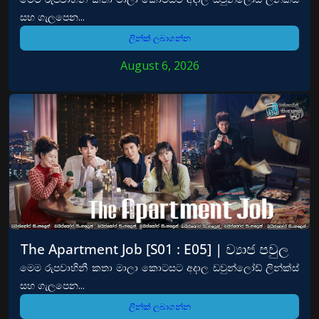
සහ ගැලපෙන...
ලින්ක් ලබාගන්න
August 6, 2026
The Apartment Job [S01 : E05] | ව්‍යාජ පවුල
මෙම රුපවාහිනී කතා මාලා කොටසට අදාල ඩවුන්ලෝඩ් ලින්ක්ස්
සහ ගැලපෙන...
ලින්ක් ලබාගන්න