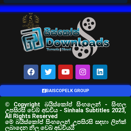
BAISCOPELK GROUP
© Copyright බයිස්කෝප් සිංහලෙන් - සිංහල
උපසිරසි වෙබ් අඩවිය - Sinhala Subtitles 2023,
All Rights Reserved
මේ බයිස්කෝප් සිංහලෙන් උපසිරසි සඳහා ලින්ක්
ලබාදෙන නිල වෙබ් අඩවියයි