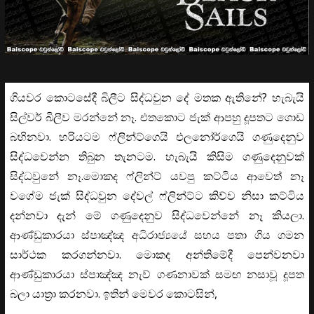
ගියවර කොටසේදී බිලීට සිද්ධවුන දේ මතක ඇතිනේ? හැබැයි
සිල්වර් බිලීව මරන්නේ නෑ. එතකොට ජැක් ආපහු දූපතට ගොඩ
බහිනවා. හරියටම ෆ්ලින්ට්ගෙයි එලනෝර්ගෙයි ගණුදෙනුව
සිද්ධවෙන්න තිබුන තැනටම. හැබැයි කිසිම ගණුදෙනුවක්
සිද්ධවුනේ නෑ.මොකද ෆ්ලින්ට් යවපු කට්ටිය ආවෙත් නෑ
වගේම ජැක් සිද්ධවුන දේවල් ෆ්ලින්ට්ට කිව්ව නිසා කට්ටිය
දන්නවා දැන් මේ ගණුදෙනුව සිද්ධවෙන්නේ නෑ කියලා.
ආණ්ඩුකාරයා ස්පාඤ්ඤ අධිරාජ්‍යයේ සහය පතා ගිය ගමන
සාර්ථක කරගන්නවා. මොකද අන්තිමේදී පෙන්වනවා
ආණ්ඩුකාරයා ස්පාඤ්ඤ නැව් ගණනාවක් සමඟ නසාවූ දූපත
බලා යාත්‍රා කරනවා. ඉතින් මෙවර කොටසින්,