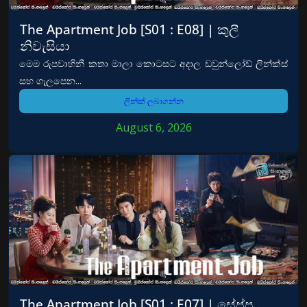
The Apartment Job [S01 : E08] | කුලී
නිවැසියා
මෙම රුපවාහිනී කතා මාලා කොටසට අදාල ඩවුන්ලෝඩ් ලින්ක්ස්
සහ ගැලපෙන...
ලින්ක් ලබාගන්න
August 6, 2026
The Apartment Job [S01 : E07] | සේප්පු