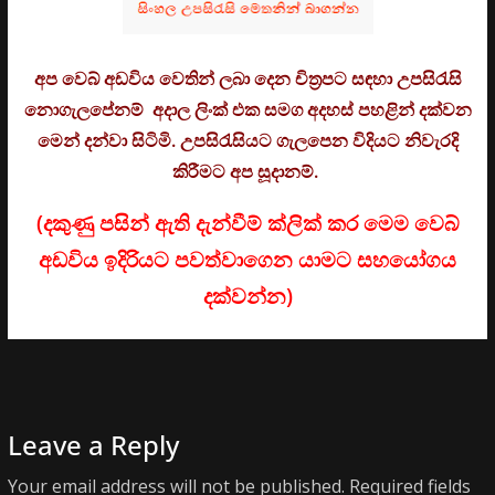
අප වෙබ් අඩවිය වෙතින් ලබා දෙන චිත්‍රපට සඳහා උපසිරැසි
නොගැලපේනම් අදාල ලිංක් එක සමග අදහස් පහළින් දක්වන
මෙන් දන්වා සිටිමි. උ
පසිරැසියට ගැලපෙන විදියට නිවැරදි
කිරීමට අප සූදානම්.
(දකුණු පසින් ඇති දැන්වීම් ක්ලික් කර මෙම වෙබ්
අඩවිය ඉදිරියට පවත්වාගෙන යාමට සහයෝගය
දක්වන්න)
Leave a Reply
Your email address will not be published.
Required fields