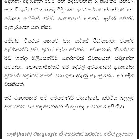
දෙන්නා අද ඔන්න රිච්ට පින් සිද්දවෙන්න රෑ කෑමකට යනවා..
හැබැයි ඉතින් ඒක හොද විදිහකට ඉවරයක් වෙන්නේනම් නෑ..
මොකද රෝමන් එව්ව ඝාතකයෝ එතනට ඇවිත් ජේන්ව
පැහැරගෙන යන නිසා..
ජේන්ව විතරක් නෙවේ ඔය අස්සේ රීඩ්,සපාටා වගේම
පැටර්සන්ට පවා ප්‍රහාර එල්ල වෙනවා. අවාසනාව කියන්නෙ
රීඩ් හින්දා මිලිසෙන්ට්ට නෝනටත් ජිවිතයෙන් සමුගන්න
වෙනවා.. කොහොමින්හරි මේ දේවල් අවසානයේ දැකගන්න
පුළුවන් ක්‍රෝෆඩ් කුමක් හෝ ඉතා දරුණු සැලසුමකට අර අදින
විත්තියක්.
හරි එහෙමනම් මම මෙපමණයි කියන්නේ.. කට්ටිය බලලම
දැනගන්න මොකද වෙන්නේ කියලා අද.. එහෙනම් අපි ගියා
හෑෂ් (hash) එක google හි සෙවුමක් කරන්න. එවිට ලැබෙන