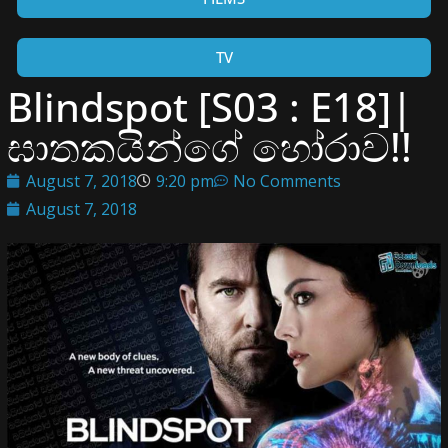
TV
Blindspot [S03 : E18]|
ඝාතකයින්ගේ හෝරාව!!
August 7, 2018
9:20 pm
No Comments
August 7, 2018