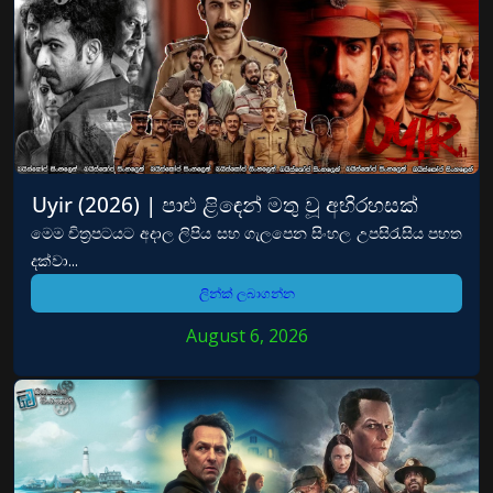
Uyir (2026) | පාළු ළිඳෙන් මතු වූ අභිරහසක්
මෙම චිත්‍රපටයට අදාල ලිපිය සහ ගැලපෙන සිංහල උපසිරැසිය පහත
දක්වා...
ලින්ක් ලබාගන්න
August 6, 2026