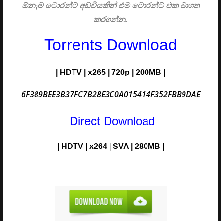
ඕනෑම ටොරන්ට් අඩවියකින් එම ටොරන්ට් එක බාගත
කරගන්න.
Torrents Download
| HDTV | x265 | 720p | 200MB |
6F389BEE3B37FC7B28E3C0A015414F352FBB9DAE
Direct Download
| HDTV | x264 | SVA | 280MB |