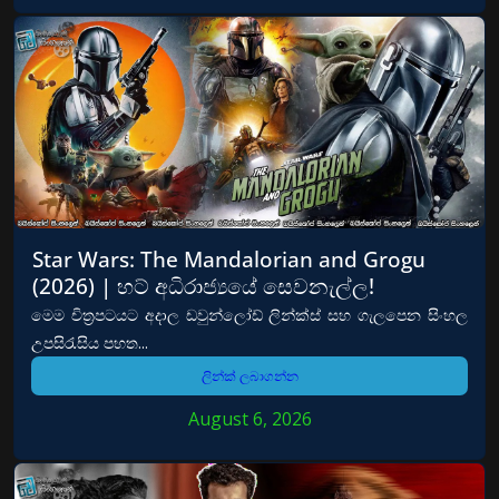
Star Wars: The Mandalorian and Grogu
(2026) | හට් අධිරාජ්‍යයේ සෙවනැල්ල!
මෙම චිත්‍රපටයට අදාල ඩවුන්ලෝඩ් ලින්ක්ස් සහ ගැලපෙන සිංහල
උපසිරැසිය පහත...
ලින්ක් ලබාගන්න
August 6, 2026