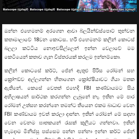
ඔන්න එහෙමනම් අරගෙන ආවා බ්ලයින්ඩ්ස්පොට් තුන්වන
කතාමාලාවේ 18වන කොටස.. හරි එහෙමනම් කලින් කොටස්
බලලා කට්ටිය නොඉවසිල්ලෙන් ඉන්න වෙලාවේ මම
කෙටියෙන් කතාව ගැන විස්තරයක් කරලම ඉන්නම්කො.
කලින් කොටසේ කර්ට්, ජේන් ඇතුළු පිරිස රෝමන් සහ
ක්‍රෝෆඩ්ව අල්ලගන්න හිතාගෙන ක්‍රෝඒෂියාවට ගියා මතක
ඇතිනේ.. කෙසේ වෙතත් එහෙදි FBI කණ්ඩායමට සිය
අභිලාෂයන් සාර්ථක කරගන්න ලැබුනේ නෑ. ඉතින මේ පාර
රෝමන් උත්සහ කරන්නෙ තමන්ට තියෙන එකම බාධාව වෙන
FBI කණ්ඩායම ඉවත් කරලා දාන්න. ඉතින් රෝමන් මේ සදහා
වෙන වෙනම ඝාතකයන් රැසක් කුලියට ගන්නවා.. ඉතින්
හැමදාම මිනිස්සු පස්සෙම පන්න පන්නා ඉන්න කර්ට් ජේන්