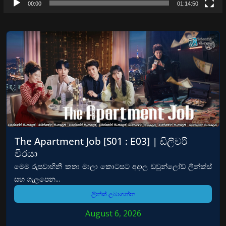
00:00
01:14:50
The Apartment Job [S01 : E03] | ඩිලිවරි
වීරයා
මෙම රුපවාහිනී කතා මාලා කොටසට අදාල ඩවුන්ලෝඩ් ලින්ක්ස්
සහ ගැලපෙන...
ලින්ක් ලබාගන්න
August 6, 2026