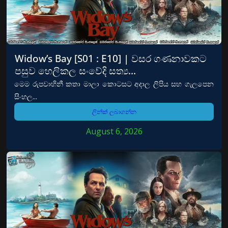
Widow’s Bay [S01 : E10] | වසර ගණනාවකට
පසුව හෙලිකල සංවේදි සත්‍ය…
මෙම රුපවාහිනී කතා මාලා කොටසට අදාල ලිපිය සහ ගැලපෙන
සිංහල...
ලින්ක් ලබාගන්න
August 6, 2026