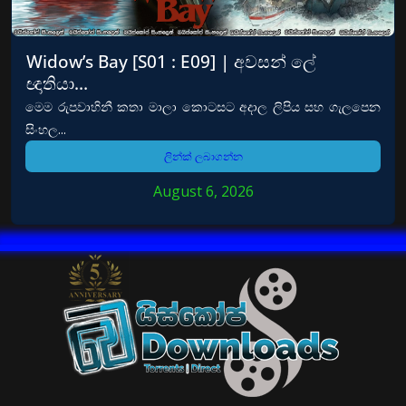
Widow’s Bay [S01 : E09] | අවසන් ලේ
ඥාතියා…
මෙම රුපවාහිනී කතා මාලා කොටසට අදාල ලිපිය සහ ගැලපෙන
සිංහල...
ලින්ක් ලබාගන්න
August 6, 2026