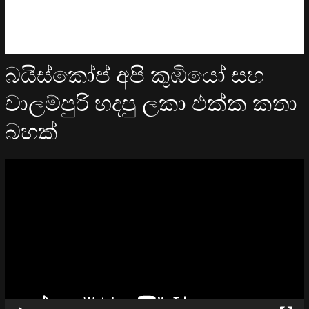
බයිස්කෝප් අපි කුඹියෝ සහ
වාලම්පුරි හදපු ලකා එක්ක කතා
බහක්
Video
Player