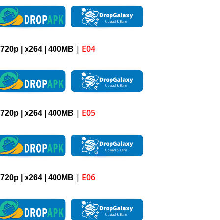
|
E04
 720p | x264 |
4
00M
B
|
E05
 720p | x264 |
4
00M
B
|
E06
 720p | x264 |
4
00M
B