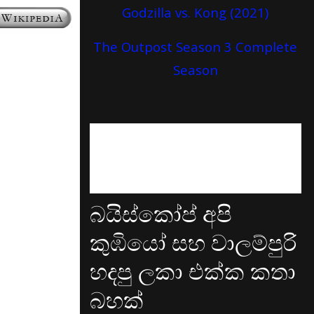
Godzilla vs. Kong (2021)
The Outpost Season 3 Complete
Season
බයිස්කෝප් අපි
කුඹියෝ සහ වාලම්පුරි
හදපු ලකා එක්ක කතා
බහක්