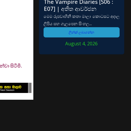
The Vampire Diaries [S06 :
E07] | අතීත ආවර්ජන
මෙම රුපවාහිනී කතා මාලා කොටසට අදාල
ලිපිය සහ ගැලපෙන සිංහල...
ලින්ක් ලබාගන්න
August 4, 2026
වා සිටිමි.