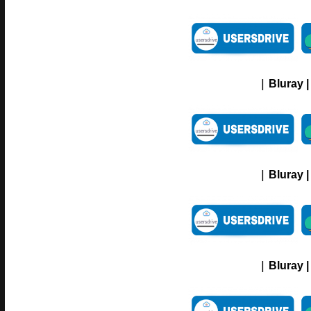
|
Bluray |
|
Bluray |
|
Bluray |