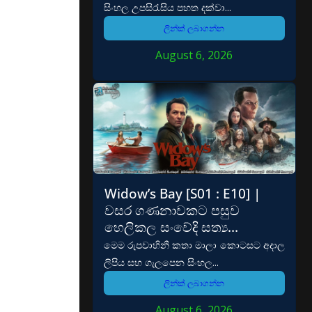
සිංහල උපසිරැසිය පහත දක්වා...
ලින්ක් ලබාගන්න
August 6, 2026
Widow’s Bay [S01 : E10] |
වසර ගණනාවකට පසුව
හෙලිකල සංවේදි සත්‍ය…
මෙම රුපවාහිනී කතා මාලා කොටසට අදාල
ලිපිය සහ ගැලපෙන සිංහල...
ලින්ක් ලබාගන්න
August 6, 2026