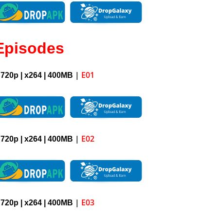
Episodes
|
E01
 720p | x264 |
400M
B
|
E02
 720p | x264 |
4
00M
B
|
E03
 720p | x264 |
4
00M
B