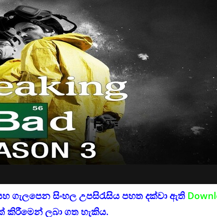
සහ ගැලපෙන සිංහල උපසිරැසිය පහත දක්වා ඇති
Downl
් කිරීමෙන් ලබා ගත හැකිය.