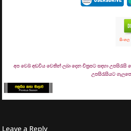
අප වෙබ් අඩවිය වෙතින් ලබා දෙන චිත්‍රපට සඳහා උපසිරැසි
උ
පසිරැසියට ගැලපෙන
Leave a Reply