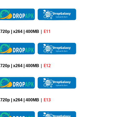
|
E11
 720p | x264 |
4
00M
B
|
E12
 720p | x264 |
4
00M
B
|
E13
 720p | x264 |
4
00M
B