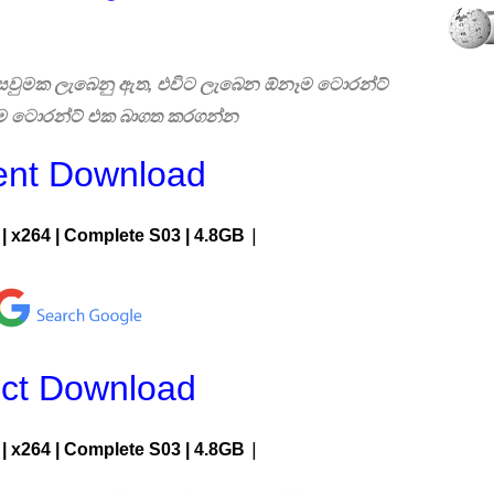
 සෙවුමක ලැබෙනු ඇත, එවිට ලැබෙන ඕනෑම ටොරන්ට්
එම ටොරන්ට් එක බාගත කරගන්න
ent Download
|
| x264 |
Complete S03
| 4.8G
B
ect Download
|
| x264 |
Complete S03
| 4.8GB