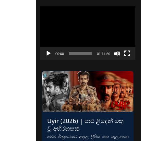
Video
Player
00:00
01:14:50
Uyir (2026) | පාළු ළිඳෙන් මතු
වූ අභිරහසක්
මෙම චිත්‍රපටයට අදාල ලිපිය සහ ගැලපෙන