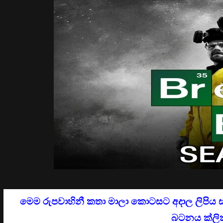
මෙම රුපවාහිනී කතා මාලා කොටසට අදාල ලිපිය 
බටනය ක්ලික