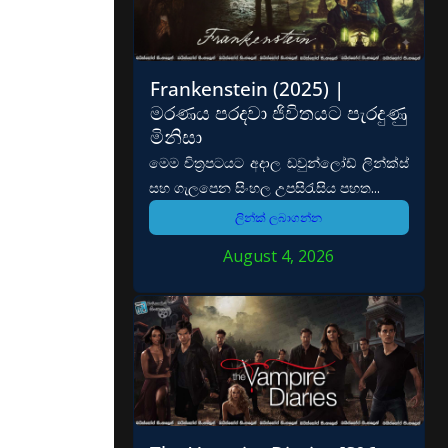
Frankenstein (2025) |
මරණය පරදවා ජිවිතයට පැරදුණු
මිනිසා
මෙම චිත්‍රපටයට අදාල ඩවුන්ලෝඩ් ලින්ක්ස්
සහ ගැලපෙන සිංහල උපසිරැසිය පහත...
ලින්ක් ලබාගන්න
August 4, 2026