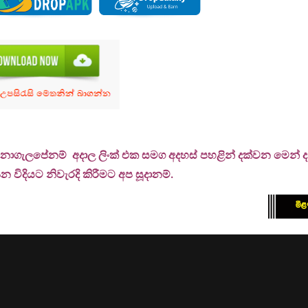
 නොගැලපේනම් අදාල ලිංක් එක සමග අදහස් පහළින් දක්වන මෙන් දන්
 විදියට නිවැරදි කිරීමට අප සූදානම්.