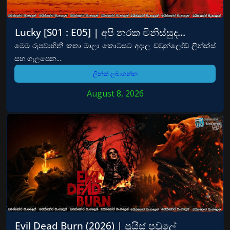
Lucky [S01 : E05] | අපි නරක මිනිස්සුද…
මෙම රුපවාහිනී කතා මාලා කොටසට අදාල ඩවුන්ලෝඩ් ලින්ක්ස්
සහ ගැලපෙන...
ලින්ක් ලබාගන්න
August 8, 2026
Evil Dead Burn (2026) | ප්‍රයිස් පවුලේ