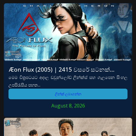
Æon Flux (2005) | 2415 වසරේ සටනක්…
මෙම චිත්‍රපටයට අදාල ඩවුන්ලෝඩ් ලින්ක්ස් සහ ගැලපෙන සිංහල
උපසිරැසිය පහත...
ලින්ක් ලබාගන්න
August 8, 2026