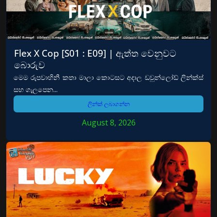
Flex X Cop [S01 : E09] | ඇත්ත වෙනුවට
බොරුව
මෙම රුපවාහිනී කතා මාලා කොටසට අදාල ඩවුන්ලෝඩ් ලින්ක්ස්
සහ ගැලපෙන...
ලින්ක් ලබාගන්න
August 8, 2026