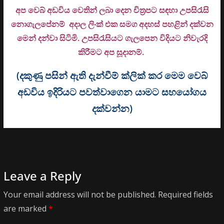
අප වෙබ් අඩවිය වෙතින් ලබා දෙන චිත්‍රපට සඳහා උපසිරැසි
නොගැලපේනම් අදාල ලිංක් එක සමග අදහස් පහළින් දක්වන
මෙන් දන්වා සිටිමි. උ
පසිරැසියට ගැලපෙන විදියට නිවැරදි
කිරීමට අප සූදානම්.
(දකුණු පසින් ඇති දැන්වීම් ක්ලික් කර මෙම වෙබ්
අඩවිය ඉදිරියට පවත්වාගෙන යාමට සහයෝගය
දක්වන්න)
Leave a Reply
Your email address will not be published.
Required fields
are marked
*