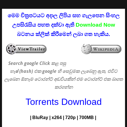
මෙම චිත්‍රපටයට අදාල ලිපිය සහ ගැලපෙන සිංහල
උපසිරැසිය පහත දක්වා ඇති
Download Now
බටනය ක්ලික් කිරීමෙන් ලබා ගත හැකිය.
Search google Click
කළ පසු
හෑෂ් (hash) එක google හි සෙවුමක ලැබෙනු ඇත, එවිට
ලැබෙන ඕනෑම ටොරන්ට් අඩවියකින් එම ටොරන්ට් එක බාගත
කරගන්න
Torrents Download
|
BluRay
|
x264
|
720p
|
700MB |