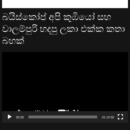
බයිස්කෝප් අපි කුඹියෝ සහ
වාලම්පුරි හදපු ලකා එක්ක කතා
බහක්
Video
Player
00:00
01:14:50