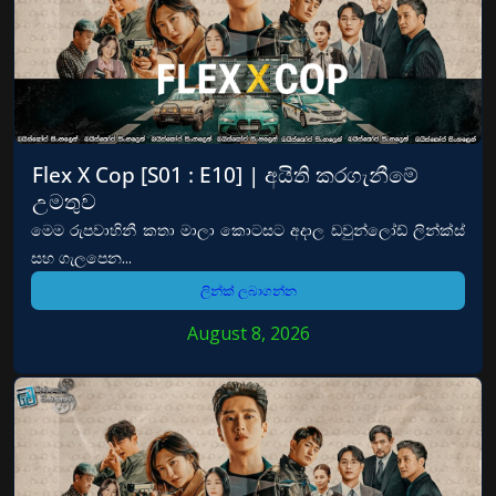
Flex X Cop [S01 : E10] | අයිති කරගැනීමේ
උමතුව
මෙම රුපවාහිනී කතා මාලා කොටසට අදාල ඩවුන්ලෝඩ් ලින්ක්ස්
සහ ගැලපෙන...
ලින්ක් ලබාගන්න
August 8, 2026