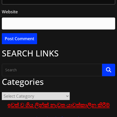
Website
SEARCH LINKS
Categories
ඉවත් ව ගිය ලින්ක් නැවත යාවත්කාලීන කිරීම්