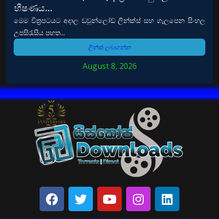
භීෂණය…
මෙම චිත්‍රපටයට අදාල ඩවුන්ලෝඩ් ලින්ක්ස් සහ ගැලපෙන සිංහල
උපසිරැසිය පහත...
ලින්ක් ලබාගන්න
August 8, 2026