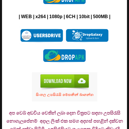
| WEB | x264 | 1080p | 6CH | 10bit | 500MB |
අප වෙබ් අඩවිය වෙතින් ලබා දෙන චිත්‍රපට සඳහා උපසිරැසි
නොගැලපේනම් අදාල ලිංක් එක සමග අදහස් පහළින් දක්වන