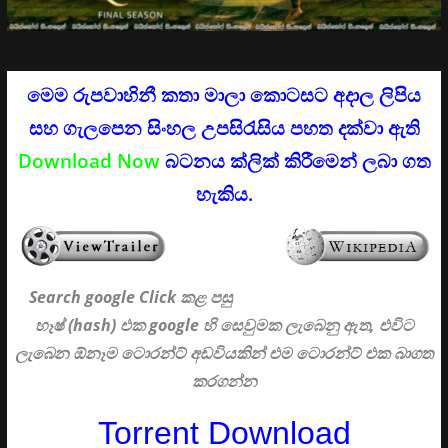
මෙම රුපවාහිනී කතා මාලා කොටසට අදාල ලිපිය
සහ ගැලපෙන සිංහල උපසිරැසිය පහත දක්වා ඇති
Download Now
බටනය ක්ලික් කිරීමෙන් ලබා ගත
හැකිය.
Search google Click
කළ පසු
හෑෂ් (hash) එක google හි සෙවුමක ලැබෙනු ඇත, එවිට
ලැබෙන ඕනෑම ටොරන්ට් අඩවියකින් එම ටොරන්ට් එක බාගත
කරගන්න
Torrent Download