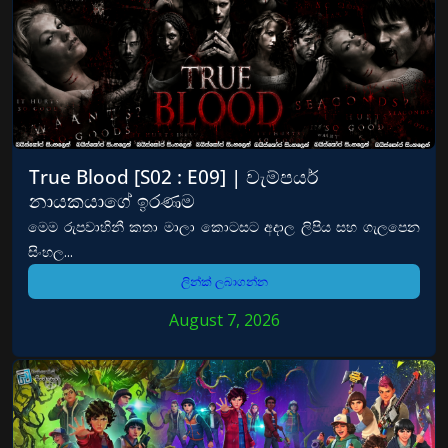
True Blood [S02 : E09] | වැම්පයර්
නායකයාගේ ඉරණම
මෙම රුපවාහිනී කතා මාලා කොටසට අදාල ලිපිය සහ ගැලපෙන
සිංහල...
ලින්ක් ලබාගන්න
August 7, 2026