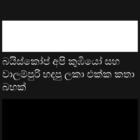
බයිස්කෝප් අපි කුඹියෝ සහ
වාලම්පුරි හදපු ලකා එක්ක කතා
බහක්
Video
Player