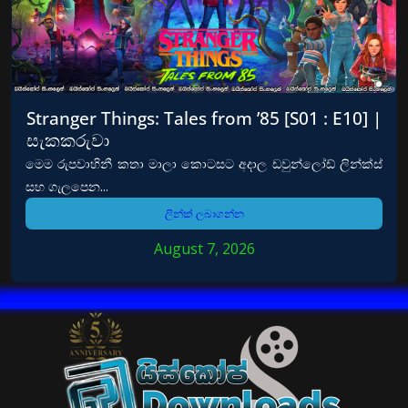
Stranger Things: Tales from ’85 [S01 : E10] |
සැකකරුවා
මෙම රුපවාහිනී කතා මාලා කොටසට අදාල ඩවුන්ලෝඩ් ලින්ක්ස්
සහ ගැලපෙන...
ලින්ක් ලබාගන්න
August 7, 2026