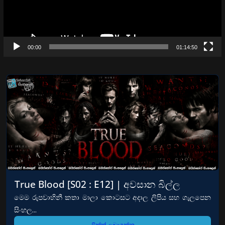
00:00
01:14:50
True Blood [S02 : E12] | අවසාන බිල්ල
මෙම රුපවාහිනී කතා මාලා කොටසට අදාල ලිපිය සහ ගැලපෙන
සිංහල...
ලින්ක් ලබාගන්න