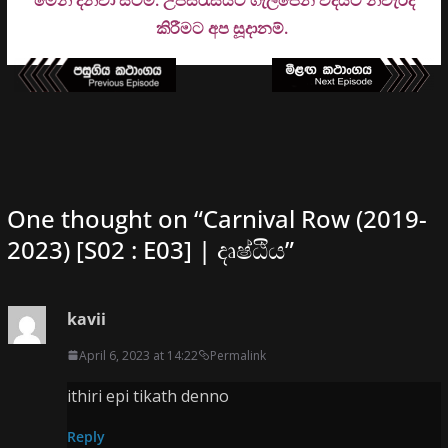
මෙන් දන්වා සිටිමි. උ
පසිරැසියට ගැලපෙන විදියට නිවැරදි
කිරීමට අප සූදානම්.
One thought on “
Carnival Row (2019-
2023) [S02 : E03] | දෘෂ්ඨිය
”
kavii
April 6, 2023 at 14:22
Permalink
ithiri epi tikath denno
Reply