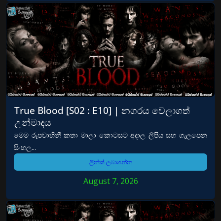
True Blood [S02 : E10] | නගරය වෙලාගත්
උන්මාදය
මෙම රුපවාහිනී කතා මාලා කොටසට අදාල ලිපිය සහ ගැලපෙන
සිංහල...
ලින්ක් ලබාගන්න
August 7, 2026