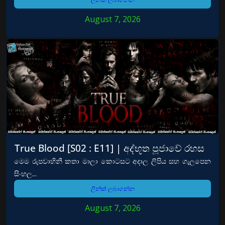
August 7, 2026
True Blood [S02 : E11] | අද්භූත පූජාවේ රහස
මෙම රුපවාහිනී කතා මාලා කොටසට අදාල ලිපිය සහ ගැලපෙන
සිංහල...
ලින්ක් ලබාගන්න
August 7, 2026