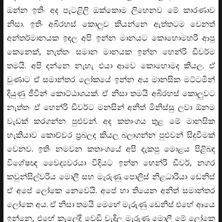
ඔන්න ඉතිං අද පැටළිලි ඔක්කොම ලිහෙනව මේ කාරණාව
නිසා. ඉතිං අබිරහස් කොලුව කියන්නෙ ඇත්තටම වෙනත්
අන්‍තර්මානයක ඉඳල අපි ඉන්න මානයට කොහොමහරි ආපු
කෙනෙක්, නැත්තං සමාන මානයක ඉන්න හෙන්රි ඩීවර්ම
තමයි. අපි දන්නෙ නැහැ එයා ආවෙ කොහොමද කියල. ඒ
වුණාට ඒ සමාන්තර ලෝකයේ ඉන්න අය මානසික මට්ටමින්
දියුණු ජීවීන් කොට්ඨාශයක්. ඒ නිසා තමයි අබිරහස් කොලුවට
නැත්තං ඒ හෙන්රි ඩීවර්ට මනසින් අනිත් මිනිස්සු ලවා ඕනම
වැඩක් කරගන්න පුළුවන්. අද කතාංගය තුළ මේ මානසික
හැකියාව කොච්චර ප්‍රබලද කියල බලාගන්න පුළුවන් සිදුවීමක්
වෙනව. ඉතිං නමවන කතාංගයේ අපි දැකපු මොළය පිළිබඳ
විශේෂඥ වෛද්‍යවරයා විදියට ඉන්න හෙන්රි ඩීවර්, නගර
කවුන්සිල්වරිය මොලී සහ මැරුණු පොලිස් නිළධාරියා ඩෙනිස්
ඒ අපේ ලෝකෙ නෙවෙයි. අපේ හා තියෙන අනිත් සමාන්තර
ලෝකෙ අය. ඒ නිසා තමයි මෙහේ මැරුණු ඩෙනිස් එහේ ආයෙ
ඉන්නෙ, එහේ කැලේදි වෙඩි වැදිල මැරුණු මොලී මේ ලෝකෙ