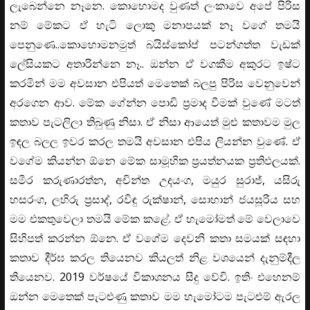
ලැබෙන්නෙ නෑනෙ. කොහොමද වුණත් ලංකාවෙ අපේ පිරිස
නම් මේකට ඒ හැටි ලොකු මනාපයක් නෑ වගේ තමයි
පෙනුණෙ..කොහොමනමුත් බයිස්කෝප් පටන්ගත්ත වැඩක්
ලේසියකට අතාරින්නෙ නෑ.. ඔන්න ඒ වගකීම අකුරට ඉෂ්ට
කරමින් මම අවසාන එපියත් මෙතෙක් බලපු පිරිස වෙනුවෙන්
අරගෙන ආව. මේක ගේන්න පොඩි ප්‍රමාද වීමක් වුණේ මටත්
කතාව පැටලිලා තිබුණු නිසා. ඒ නිසා ආයෙත් මුළු කතාවම මුල
ඉඳල බලල ඉවර කරල තමයි අවසාන එපිය ලියන්න වුණේ. ඒ
වගේම කියන්න ඕනෙ මේක සාමූහික ප්‍රයත්නයක ප්‍රතිඵලයක්.
සමීර කරුණාරත්න, අචින්ත උදයංග, මයුර සුරාජ්, යසිරු
හසරංග, ලහිරු ප්‍රසාද්, රවිඳු රුක්ෂාන්, සොහාන් ජයසූරිය සහ
මම එකතුවෙලා තමයි මේක කළේ. ඒ හැමෝමත් මේ වෙලාවෙ
සිහිපත් කරන්න ඕනෙ. ඒ වගේම දෙවනි කතා සමයක් සඳහා
කතාව දීර්ඝ කරල තියෙනව කියලත් නිළ වශයෙන් දැනුම්දීල
තියෙනව. 2019 වර්ෂයේ විකාශනය සිදු වේවි. ඉතිං එහෙනම්
ඔන්න මෙතෙක් පැටළුණු කතාව මම හැමෝටම පැටළුම් ඇරල