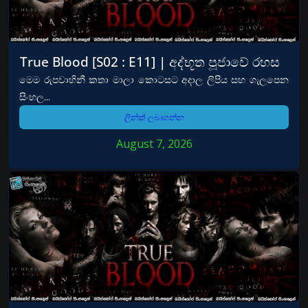
True Blood [S02 : E11] | අද්භූත පූජාවේ රහස
මෙම රුපවාහිනී කතා මාලා කොටසට අදාල ලිපිය සහ ගැලපෙන
සිංහල...
ලින්ක් ලබාගන්න
August 7, 2026