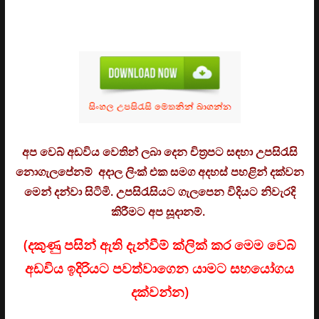
අප වෙබ් අඩවිය වෙතින් ලබා දෙන චිත්‍රපට සඳහා උපසිරැසි
නොගැලපේනම් අදාල ලිංක් එක සමග අදහස් පහළින් දක්වන
මෙන් දන්වා සිටිමි. උ
පසිරැසියට ගැලපෙන විදියට නිවැරදි
කිරීමට අප සූදානම්.
(දකුණු පසින් ඇති දැන්වීම් ක්ලික් කර මෙම වෙබ්
අඩවිය ඉදිරියට පවත්වාගෙන යාමට සහයෝගය
දක්වන්න)