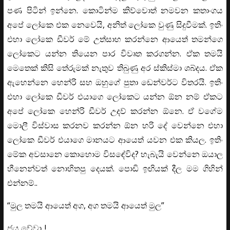
පණ පිටින් ඉන්නෙ. කොටින්ම කිව්වොත් නමවන කතාංගය
අපේ ලෝකෙ එක නෙවෙයි, අනිත් ලෝකෙ වුණු සිදුවීමක්. ඉතිං
එහා ලෝකෙ ඩීවර් මේ උත්සාහ කරන්නෙ ආයෙත් තමන්ගෙ
ලෝකෙට යන්න තියෙන පාර විවෘත කරගන්න. ඒක තමයි
මෙතෙක් කිසි තේරුමක් නැතුව තිබුණු අර ස්කිස්මා ශබ්දය. ඒක
ඇහෙන්නෙ හෙන්රි සහ ඔහුගේ පුතා ඩෙන්වර්ට විතරයි. ඉතිං
එහා ලෝකෙ ඩීවර් එයාගෙ ලෝකෙට යන්න ඕන නම් ඒකට
අපේ ලෝකෙ හෙන්රි ඩීවර් උදව් කරන්න ඕනෙ. ඒ වගේම
මොලී විස්වාස කරනව කරන්න ඕන හරි දේ වෙන්නෙ එහා
ලෝකෙ ඩීවර් එයාගෙ මානයට ආයෙත් යවන එක කියල. ඉතිං
මේක අවසානෙ කොහොම විසඳේවිද? හැබැයි වෙන්නෙ ඔයාල
හීනෙන්වත් නොහිතපු දෙයක්. පොඩි ඉඟියක් දීල මම ගිහින්
එන්නම්..
“මුල තමයි ආයෙත් අග, අග තමයි ආයෙත් මුල”
ජය වේවා..!