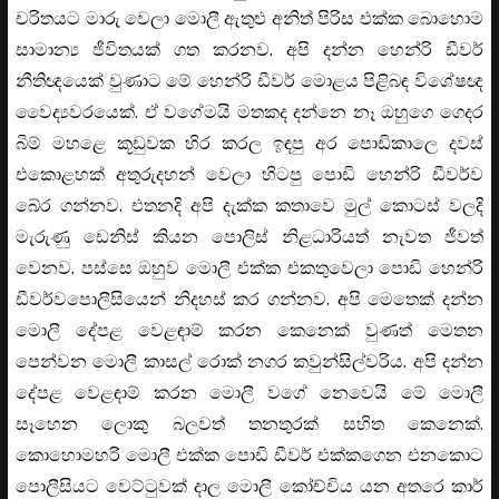
චරිතයට මාරු වෙලා මොලී ඇතුළු අනිත් පිරිස එක්ක බොහොම
සාමාන්‍ය ජීවිතයක් ගත කරනව. අපි දන්න හෙන්රි ඩීවර්
නීතිඥයෙක් වුණාට මේ හෙන්රි ඩීවර් මොළය පිළිබඳ විශේෂඥ
වෛද්‍යවරයෙක්. ඒ වගේමයි මතකද දන්නෙ නෑ ඔහුගෙ ගෙදර
බිම් මහළෙ කූඩුවක හිර කරල ඉඳපු අර පොඩිකාලෙ දවස්
එකොළහක් අතුරුදහන් වෙලා හිටපු පොඩි හෙන්රි ඩීවර්ව
බේර ගන්නව. එතනදි අපි දැක්ක කතාවෙ මුල් කොටස් වලදි
මැරුණු ඩෙනිස් කියන පොලිස් නිළධාරියත් නැවත ජීවත්
වෙනව. පස්සෙ ඔහුව මොලී එක්ක එකතුවෙලා පොඩි හෙන්රි
ඩීවර්වපොලීසියෙන් නිදහස් කර ගන්නව. අපි මෙතෙක් දන්න
මොලී දේපළ වෙළඳාම් කරන කෙනෙක් වුණත් මෙතන
පෙන්වන මොලී කාසල්‍ රොක් නගර කවුන්සිල්වරිය. අපි දන්න
දේපළ වෙළඳාම් කරන මොලී වගේ නෙවෙයි මේ මොලී
සෑහෙන ලොකු බලවත් තනතුරක් සහිත කෙනෙක්.
කොහොමහරි මොලී එක්ක පොඩි ඩීවර් එක්කගෙන එනකොට
පොලීසියට වෙට්ටුවක් දාල මොලී කෝච්චිය යන අතරෙ කාර්