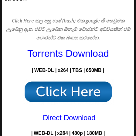
Click Here කල පසු හෑෂ් (hash) එක google හි සෙවුමක
ලැබෙනු ඇත. එවිට ලැබෙන ඕනෑම ටොරන්ට් අඩවියකින් එම
ටොරන්ට් එක බාගත කරගන්න.
Torrents Download
| WEB-DL | x264 | TBS | 650MB |
Direct Download
| WEB-DL | x264 | 480p | 180MB |