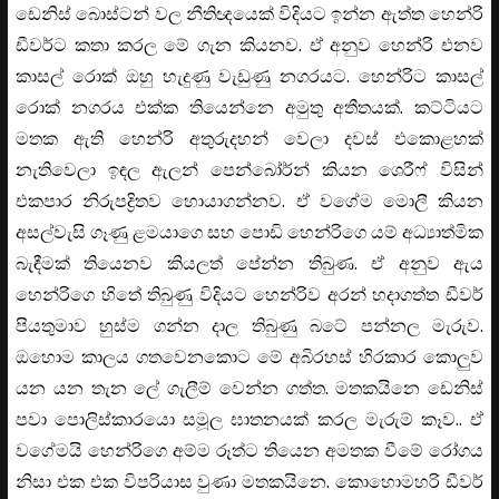
ඩෙනිස් බොස්ටන් වල නීතිඥයෙක් විදියට ඉන්න ඇත්ත හෙන්රි
ඩීවර්ට කතා කරල මේ ගැන කියනව. ඒ අනුව හෙන්රි එනව
කාසල් රොක් ඔහු හැදුණු වැඩුණු නගරයට. හෙන්රිට කාසල්
රොක් නගරය එක්ක තියෙන්නෙ අමුතු අතීතයක්. කට්ටියට
මතක ඇති හෙන්රි අතුරුදහන් වෙලා දවස් එකොළහක්
නැතිවෙලා ඉඳල ඇලන් පෙන්බෝර්න් කියන ශෙරීෆ් විසින්
එකපාර නිරුපද්‍රිතව හොයාගන්නව. ඒ වගේම මොලී කියන
අසල්වැසි ගෑණු ළමයාගෙ සහ පොඩි හෙන්රිගෙ යම් අධ්‍යාත්මික
බැඳීමක් තියෙනව කියලත් පේන්න තිබුණ. ඒ අනුව ඇය
හෙන්රිගෙ හිතේ තිබුණු විදියට හෙන්රිව අරන් හදාගත්ත ඩීවර්
පියතුමාව හුස්ම ගන්න දාල තිබුණු බටේ පන්නල මැරුව.
ඔහොම කාලය ගතවෙනකොට මේ අබිරහස් හිරකාර කොලුව
යන යන තැන ලේ ගැලීම් වෙන්න ගත්ත. මතකයිනෙ ඩෙනිස්
පවා පොලිස්කාරයො සමූල ඝාතනයක් කරල මැරුම් කෑව.. ඒ
වගේමයි හෙන්රිගෙ අම්ම රූත්ට තියෙන අමතක වීමේ රෝගය
නිසා එක එක විපරියාස වුණා මතකයිනෙ. කොහොමහරි ඩීවර්