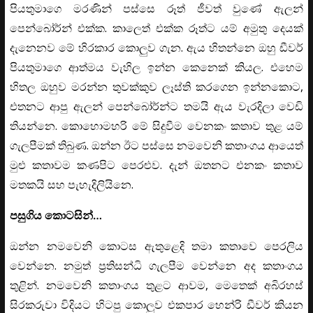
පියතුමාගෙ මරණින් පස්සෙ රූත් ජීවත් වුණේ ඇලන්
පෙන්බෝර්න් එක්ක. කාලෙත් එක්ක රූත්ට යම් අමුතු දෙයක්
දැනෙනව මේ හිරකාර කොලුව ගැන. ඇය හිතන්නෙ ඔහු ඩීවර්
පියතුමාගෙ ආත්මය වැහිල ඉන්න කෙනෙක් කියල. එහෙම
හිතල ඔහුව මරන්න තුවක්කුව ලෑස්ති කරගෙන ඉන්නකොට,
එතනට ආපු ඇලන් පෙන්බෝර්න්ට තමයි ඇය වැරදිලා වෙඩි
තියන්නෙ. කොහොමහරි මේ සිදුවීම වෙනකං කතාව තුළ යම්
ගැලපීමක් තිබුණ. ඔන්න ඊට පස්සෙ නමවෙනි කතාංගය ආයෙත්
මුළු කතාවම කණපිට පෙරළුව. දැන් ඔතනට එනකං කතාව
මතකයි සහ පැහැදිලියිනෙ.
පසුගිය කොටසින්…
ඔන්න නමවෙනි කොටස ඇතුළෙදි තමා කතාවෙ පෙරලිය
වෙන්නෙ. නමුත් ප්‍රතිසන්ධි ගැලපීම වෙන්නෙ අද කතාංගය
තුළින්. නමවෙනි කතාංගය තුළට ආවම, මෙතෙක් අබිරහස්
සිරකරුවා විදියට හිටපු කොලුව එකපාර හෙන්රි ඩීවර් කියන