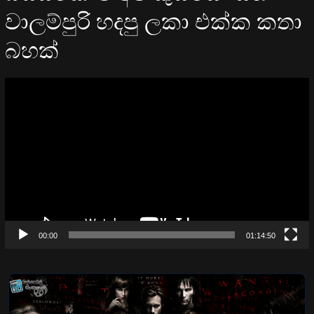
වාලම්පුරි හදපු ලකා එක්ක කතා
බහක්
Video
Player
00:00
01:14:50