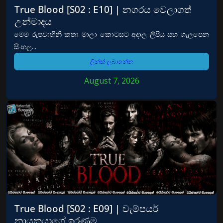
True Blood [S02 : E10] | නගරය වෙලාගත්
උන්මාදය
මෙම රුපවාහිනී කතා මාලා කොටසට අදාල ලිපිය සහ ගැලපෙන
සිංහල...
ලින්ක් ලබාගන්න
August 7, 2026
True Blood [S02 : E09] | වැම්පයර්
නායකයාගේ ඉරණම