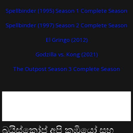
Spellbinder (1995) Season 1 Complete Season
Spellbinder (1997) Season 2 Complete Season
El Gringo (2012)
Godzilla vs. Kong (2021)
The Outpost Season 3 Complete Season
බයිස්කෝප් අපි කුඹියෝ සහ