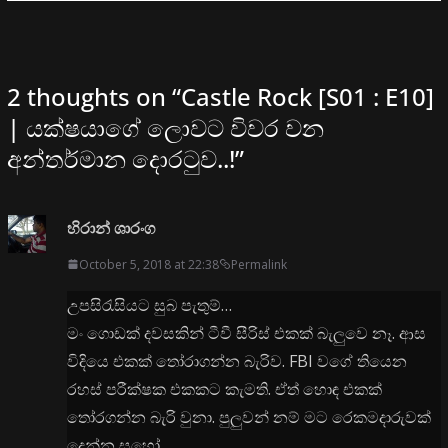
2 thoughts on “
Castle Rock [S01 : E10]
| යක්ෂයාගේ ලොවට විවර වන
අන්තර්මාන දොරටුව..!
”
හිරාන් ශාරංග
October 5, 2018 at 22:38
Permalink
උපසිරැසියට සුබ පැතුම්…
මං ගොඩක් දවසකින් ටීවී සීරිස් එකක් බැලුවෙ නෑ. ආස
විදියෙ එකක් තෝරාගන්න බැරිව. FBI වගේ තියෙන
රහස් පරීක්ෂක එකකට කැමති. ඒත් හොඳ එකක්
තෝරගන්න බැරි වුනා. පුලුවන් නම් මට රෙකමදාරුවක්
දෙන්න සහෝ..