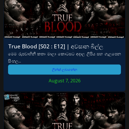
True Blood [S02 : E12] | අවසාන බිල්ල
මෙම රුපවාහිනී කතා මාලා කොටසට අදාල ලිපිය සහ ගැලපෙන
සිංහල...
ලින්ක් ලබාගන්න
August 7, 2026