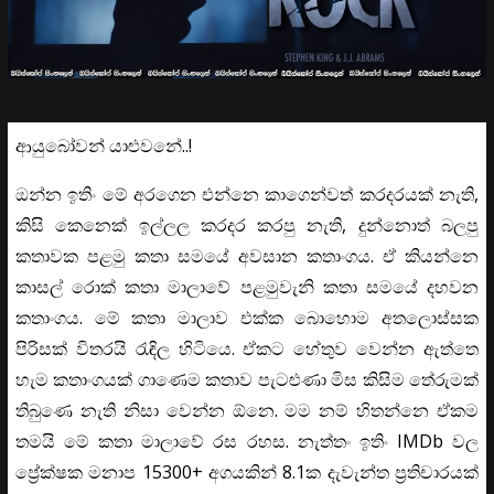
ආයුබෝවන් යාළුවනේ..!
ඔන්න ඉතිං මේ අරගෙන එන්නෙ කාගෙන්වත් කරදරයක් නැති,
කිසි කෙනෙක් ඉල්ලල කරදර කරපු නැති, දුන්නොත් බලපු
කතාවක පළමු කතා සමයේ අවසාන කතාංගය. ඒ කියන්නෙ
කාසල් රොක් කතා මාලාවේ පළමුවැනි කතා සමයේ දහවන
කතාංගය. මේ කතා මාලාව එක්ක බොහොම අතලොස්සක
පිරිසක් විතරයි රැඳිල හිටියෙ. ඒකට හේතුව වෙන්න ඇත්තෙ
හැම කතාංගයක් ගාණෙම කතාව පැටළුණා මිස කිසිම තේරුමක්
තිබුණෙ නැති නිසා වෙන්න ඕනෙ. මම නම් හිතන්නෙ ඒකම
තමයි මේ කතා මාලාවේ රස රහස. නැත්තං ඉතිං IMDb වල
ප්‍රේක්ෂක මනාප 15300+ අගයකින් 8.1ක දැවැන්‍ත ප්‍රතිචාරයක්