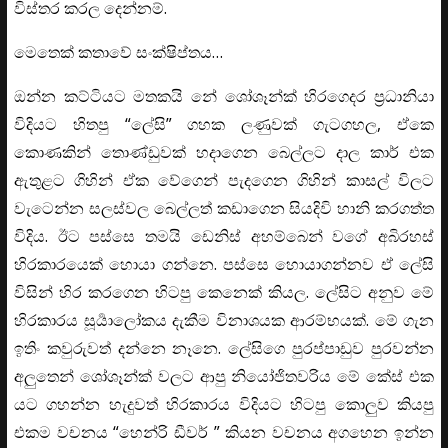
විස්තර කරල දෙන්නම්.
මෙතෙක් කතාවේ සංක්ෂිප්තය…
ඔන්න කට්ටියට මතකයි නේ ශෝශෑන්ක් හිරගෙදර ප්‍රධානියා
විදියට හිතපු “ලේසි” ගහක ලණුවක් ගැටගහල, ඒකෙ
කොණකින් තොණ්ඩුවක් හදාගෙන බෙල්ලට දාල කාර් එක
ඇතුළට ගිහින් ඒක වේගෙන් පැදගෙන ගිහින් කාසල් විලට
වැටෙන්න සලස්වල බෙල්ලත් කඩාගෙන සියදිවි හානි කරගත්ත
විදිය. ඊට පස්සෙ තමයි ඩෙනිස් අහම්බෙන් වගේ අබිරහස්
හිරකාරයෙක් හොයා ගන්නෙ. පස්සෙ හොයාගන්නව ඒ ලේසි
විසින් හිර කරගෙන හිටපු කෙනෙක් කියල. ලේසිට අනුව මේ
හිරකාරය සූර්‍යාලෝකය දැකීම විනාශයක ආරම්භයක්. මේ ගැන
ඉතිං කවුරුවත් දන්නෙ නෑනෙ. ලේසිගෙ පුරප්පාඩුව පුරවන්න
අලුතෙන් ශෝශෑන්ක් වලට ආපු නියෝජිතවරිය මේ කේස් එක
යට ගහන්න හැදුවත් හිරකාරය විදියට හිටපු කොලුව කියපු
එකම වචනය “හෙන්රි ඩීවර් ” කියන වචනය අගහෙන ඉන්න