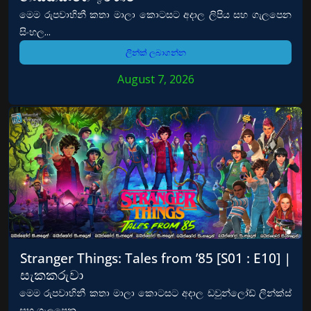
මෙම රුපවාහිනී කතා මාලා කොටසට අදාල ලිපිය සහ ගැලපෙන
සිංහල...
ලින්ක් ලබාගන්න
August 7, 2026
Stranger Things: Tales from ’85 [S01 : E10] |
සැකකරුවා
මෙම රුපවාහිනී කතා මාලා කොටසට අදාල ඩවුන්ලෝඩ් ලින්ක්ස්
සහ ගැලපෙන...