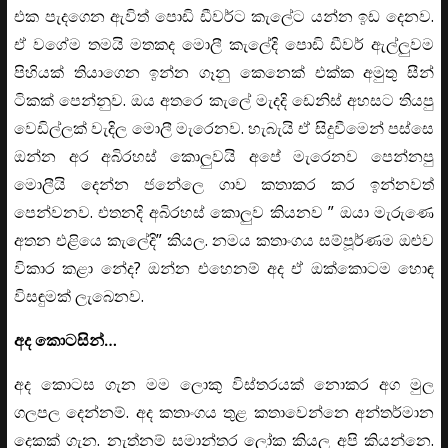
එක පැදගෙන ඇවිත් පොඩි ඩීවර්ට කැලේට යන්න ඉඩ දෙනව.
ඒ වගේම තමයි මතකද මොලී කැලේදි පොඩි ඩීවර් ඇල්ලුවම
පිහියක් තියාගෙන ඉන්න ගෑනු කෙනෙක් එක්ක අමුතු සීන්
ටිකක් පෙන්නුව. ඔය අතරෙ කැලේ මැදදි ඩෙනිස් අහසට තියපු
වෙඩිල්ලක් වැදිල මොලී මැරෙනව. හැබැයි ඒ සිදුවීමෙන් පස්සෙ
ඔන්න අර අබිරහස් කොලුවයි අපේ මැරෙනව පෙන්නපු
මොලීයි දෙන්න ජනේලෙ ගාව කතාකර කර ඉන්නවත්
පෙන්වනව. එතනදි අබිරහස් කොලුව කියනව ” ඔයා මැරුණෙ
අතන එළියෙ කැලේදි” කියල. නමය කතාංගය සම්පූර්ණම ඔළුව
විකාර කළා නේද? ඔන්න එහෙනම් අද ඒ ඔක්කොටම හොඳ
විසඳුමක් ලැබෙනව.
අද කොටසින්…
අද කොටස ගැන මම ලොකු විස්තරයක් නොකර අග මුල
ගලපල දෙන්නම්. අද කතාංගය තුළ කතාවෙන්නෙ අන්තර්මාන
දෙකක් ගැන. නැත්නම් සමාන්තර ලෝක කියල අපි කියන්නෙ.