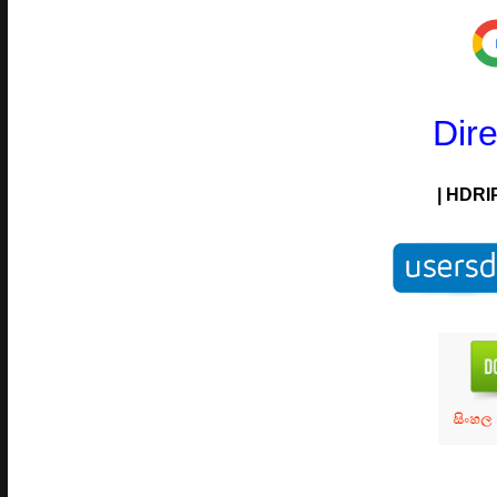
Dir
| HDRIP