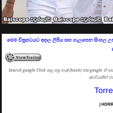
මෙම චිත්‍රපටයට අදාල ලිපිය සහ ගැලපෙන සිංහල උ
Search google Click
කළ පසු හෑෂ් (hash) එක google හි
අඩවියකින් 
Torr
| HDRIP