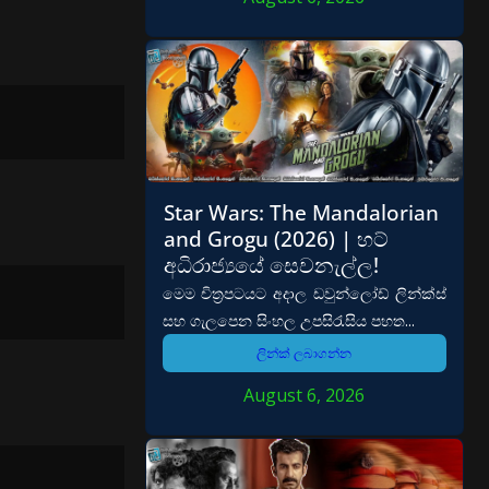
Star Wars: The Mandalorian
and Grogu (2026) | හට්
අධිරාජ්‍යයේ සෙවනැල්ල!
මෙම චිත්‍රපටයට අදාල ඩවුන්ලෝඩ් ලින්ක්ස්
සහ ගැලපෙන සිංහල උපසිරැසිය පහත...
ලින්ක් ලබාගන්න
August 6, 2026