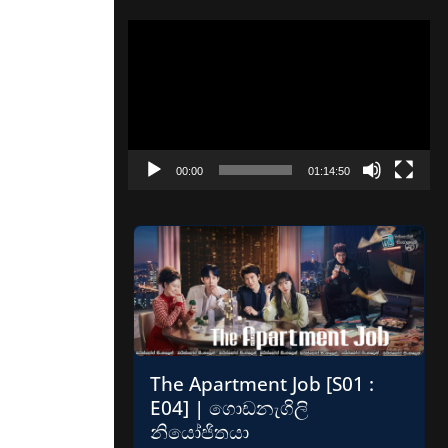
Video
Player
00:00
01:14:50
The Apartment Job [S01 :
E04] | ගොඩනැගිලි
නියෝජිතයා