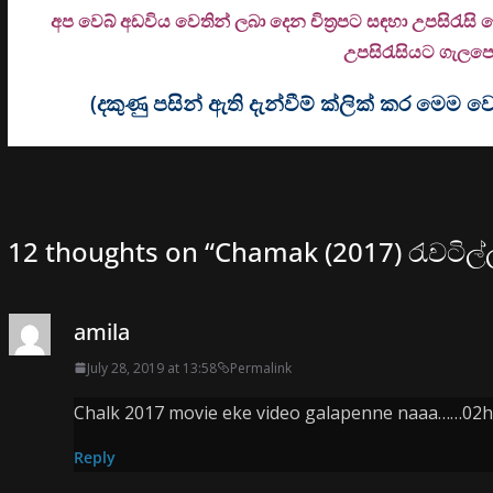
අප වෙබ් අඩවිය වෙතින් ලබා දෙන චිත්‍රපට සඳහා උපසිරැසි
උ
පසිරැසියට ගැලපෙන
(දකුණු පසින් ඇති දැන්වීම් ක්ලික් කර මෙ
12 thoughts on “
Chamak (2017) රැවටිල
amila
July 28, 2019 at 13:58
Permalink
Chalk 2017 movie eke video galapenne naaa……02h
Reply