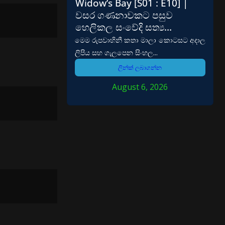
Widow’s Bay [S01 : E10] |
වසර ගණනාවකට පසුව
හෙලිකල සංවේදි සත්‍ය…
මෙම රුපවාහිනී කතා මාලා කොටසට අදාල
ලිපිය සහ ගැලපෙන සිංහල...
ලින්ක් ලබාගන්න
August 6, 2026