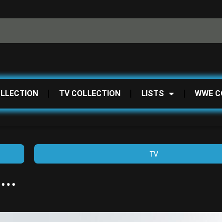
OLLECTION
TV COLLECTION
LISTS
WWE C
TV
ල…