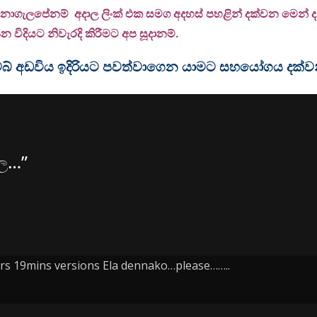
 නොගැලපේනම් අදාල ලිංක් එක සමග අදහස් පහළින් දක්වන මෙන් දන්
 විදියට නිවැරදි කිරීමට අප සූදානම්.
ම වෙබ් අඩවිය ඉදිරියට පවත්වාගෙන යාමට සහයෝගය දක්
්ල…
”
rs 19mins versions Ela dennako…please……..