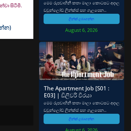
මෙම රුපවාහිනී කතා මාලා කොටසට අදාල
වා සිටිමි.
ඩවුන්ලෝඩ් ලින්ක්ස් සහ ගැලපෙන...
ලින්ක් ලබාගන්න
වන්න)
August 6, 2026
The Apartment Job [S01 :
E03] | ඩිලිවරි වීරයා
මෙම රුපවාහිනී කතා මාලා කොටසට අදාල
ඩවුන්ලෝඩ් ලින්ක්ස් සහ ගැලපෙන...
ලින්ක් ලබාගන්න
August 6, 2026