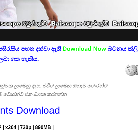
පසිරැසිය පහත දක්වා ඇති
Download Now
බටනය ක්ලික
ලබා ගත හැකිය.
 සෙවුමක ලැබෙනු ඇත, එවිට ලැබෙන ඕනෑම ටොරන්ට්
එම ටොරන්ට් එක බාගත කරගන්න
ents Download
 | x264 | 720p | 890MB |