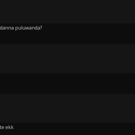
k danna puluwanda?
te ekk