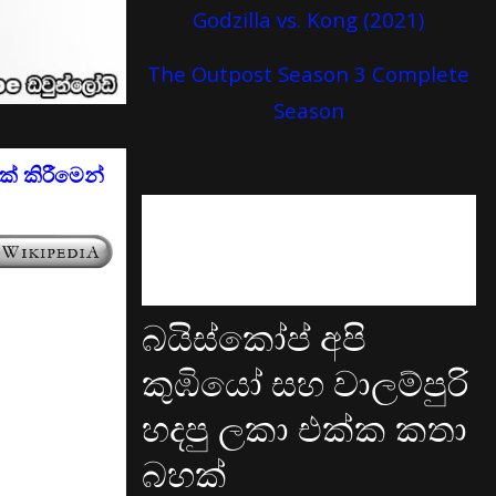
Godzilla vs. Kong (2021)
The Outpost Season 3 Complete
Season
් කිරීමෙන්
බයිස්කෝප් අපි
කුඹියෝ සහ වාලම්පුරි
හදපු ලකා එක්ක කතා
බහක්