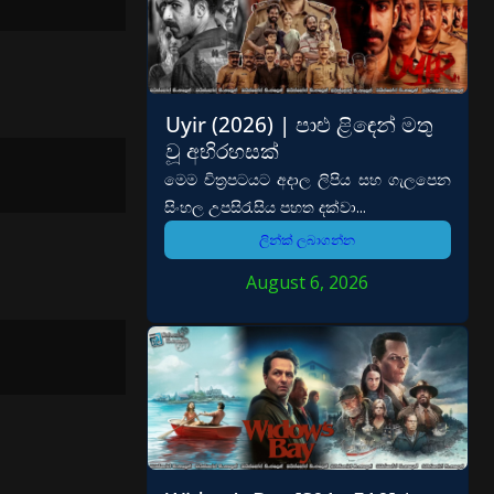
Uyir (2026) | පාළු ළිඳෙන් මතු
වූ අභිරහසක්
මෙම චිත්‍රපටයට අදාල ලිපිය සහ ගැලපෙන
සිංහල උපසිරැසිය පහත දක්වා...
ලින්ක් ලබාගන්න
August 6, 2026