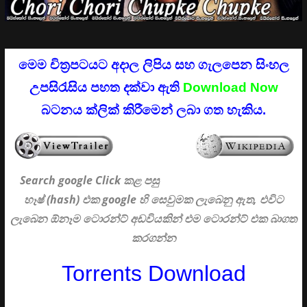
මෙම චිත්‍රපටයට අදාල ලිපිය සහ ගැලපෙන සිංහල
උපසිරැසිය පහත දක්වා ඇති
Download Now
බටනය ක්ලික් කිරීමෙන් ලබා ගත හැකිය.
Search google Click
කළ පසු
හෑෂ් (hash) එක google හි සෙවුමක ලැබෙනු ඇත, එවිට
ලැබෙන ඕනෑම ටොරන්ට් අඩවියකින් එම ටොරන්ට් එක බාගත
කරගන්න
Torrents Download