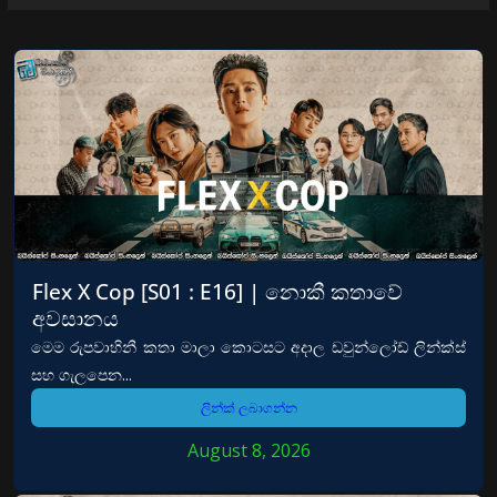
Flex X Cop [S01 : E16] | නොකී කතාවේ
අවසානය
මෙම රුපවාහිනී කතා මාලා කොටසට අදාල ඩවුන්ලෝඩ් ලින්ක්ස්
සහ ගැලපෙන...
ලින්ක් ලබාගන්න
August 8, 2026