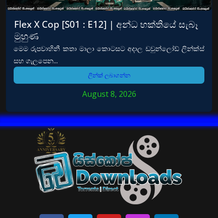
Flex X Cop [S01 : E12] | අන්ධ භක්තියේ සැබෑ
මුහුණ
මෙම රුපවාහිනී කතා මාලා කොටසට අදාල ඩවුන්ලෝඩ් ලින්ක්ස්
සහ ගැලපෙන...
ලින්ක් ලබාගන්න
August 8, 2026