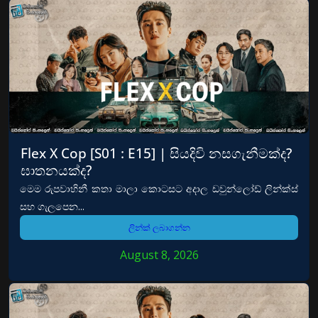
Flex X Cop [S01 : E15] | සියදිවි නසගැනීමක්ද?
ඝාතනයක්ද?
මෙම රුපවාහිනී කතා මාලා කොටසට අදාල ඩවුන්ලෝඩ් ලින්ක්ස්
සහ ගැලපෙන...
ලින්ක් ලබාගන්න
August 8, 2026