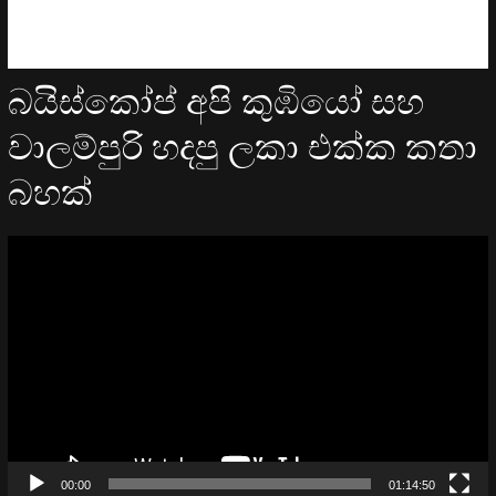
බයිස්කෝප් අපි කුඹියෝ සහ
වාලම්පුරි හදපු ලකා එක්ක කතා
බහක්
Video
Player
00:00
01:14:50