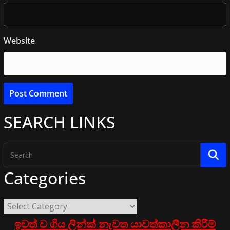
Website
SEARCH LINKS
Categories
ඉවත් ව ගිය ලින්ක් නැවත යාවත්කාලීන කිරීම්