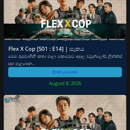
Flex X Cop [S01 : E14] | සැකය
මෙම රුපවාහිනී කතා මාලා කොටසට අදාල ඩවුන්ලෝඩ් ලින්ක්ස්
සහ ගැලපෙන...
ලින්ක් ලබාගන්න
August 8, 2026