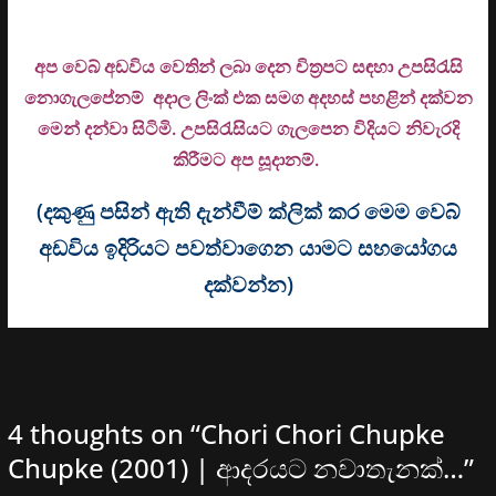
අප වෙබ් අඩවිය වෙතින් ලබා දෙන චිත්‍රපට සඳහා උපසිරැසි
නොගැලපේනම් අදාල ලිංක් එක සමග අදහස් පහළින් දක්වන
මෙන් දන්වා සිටිමි. උ
පසිරැසියට ගැලපෙන විදියට නිවැරදි
කිරීමට අප සූදානම්.
(දකුණු පසින් ඇති දැන්වීම් ක්ලික් කර මෙම වෙබ්
අඩවිය ඉදිරියට පවත්වාගෙන යාමට සහයෝගය
දක්වන්න)
4 thoughts on “
Chori Chori Chupke
Chupke (2001) | ආදරයට නවාතැනක්…
”