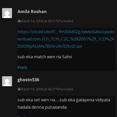
Amila Roshan
March 14, 2018 at 08:51
Permalink
https://oload.site/f/_-9mXbk6l2g/www.baiscopedo
wnload.com.1Ch_1Chi_C2C_%282001%29_1CD%2A
DVDRip%2A%7BHiru%7DXviD.avi
sub eka match wen na Saho
Reply
ghostn536
March 19, 2018 at 06:27
Permalink
sub eka set wen na…..sub eka galapena vidiyata
hadala denna puluwanda.