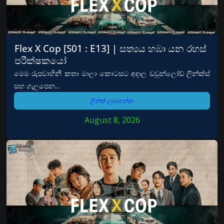
Flex X Cop [S01 : E13] | සත්‍යය හඹා යන රහස්
පරීක්ෂකයෝ
මෙම රුපවාහිනී කතා මාලා කොටසට අදාල ඩවුන්ලෝඩ් ලින්ක්ස්
සහ ගැලපෙන...
ලින්ක් ලබාගන්න
August 8, 2026