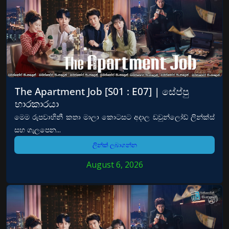
The Apartment Job [S01 : E07] | සේප්පු
භාරකාරයා
මෙම රුපවාහිනී කතා මාලා කොටසට අදාල ඩවුන්ලෝඩ් ලින්ක්ස්
සහ ගැලපෙන...
ලින්ක් ලබාගන්න
August 6, 2026