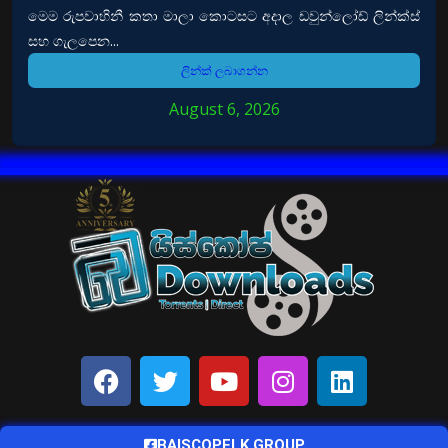
මෙම රුපවාහිනී කතා මාලා කොටසට අදාල ඩවුන්ලෝඩ් ලින්ක්ස්
සහ ගැලපෙන...
ලින්ක් ලබාගන්න
August 6, 2026
BAISCOPELK GROUP