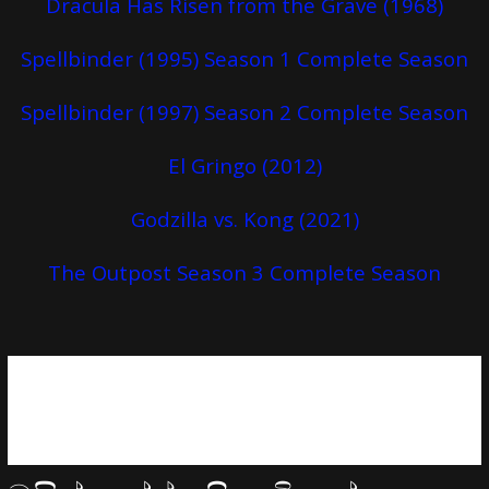
Dracula Has Risen from the Grave (1968)
Spellbinder (1995) Season 1 Complete Season
Spellbinder (1997) Season 2 Complete Season
El Gringo (2012)
Godzilla vs. Kong (2021)
The Outpost Season 3 Complete Season