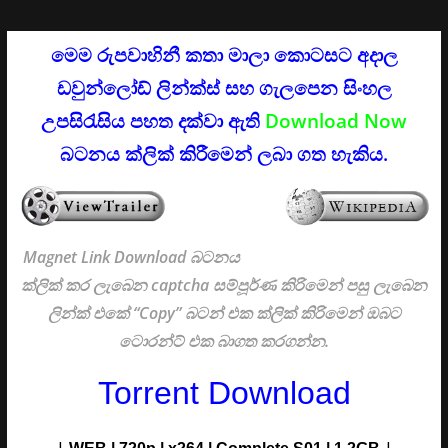
මෙම රුපවාහිනී කතා මාලා කොටසට අදාල
ඩවුන්ලෝඩ් ලින්ක්ස් සහ ගැලපෙන සිංහල
උපසිරැසිය පහත දක්වා ඇති
Download Now
බටනය ක්ලික් කිරීමෙන් ලබා ගත හැකිය.
Magnet Link Download බටනය
ක්ලික් කර ලැබෙන captcha සම්පූර්ණ කිරිමෙන් පසු ලැබෙන
ලින්ක් එකේ “Copy” බටන් එක ක්ලික් කිරිමෙන් ඔබට
ටොරන්ට් එක බාගත කරගන්න.
Torrent Download
|
|