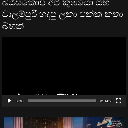
බයිස්කෝප් අපි කුඹියෝ සහ
වාලම්පුරි හදපු ලකා එක්ක කතා
බහක්
Video
Player
00:00
01:14:50