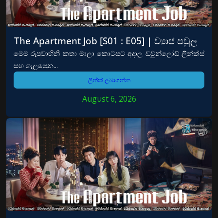
The Apartment Job [S01 : E05] | ව්‍යාජ පවුල
මෙම රුපවාහිනී කතා මාලා කොටසට අදාල ඩවුන්ලෝඩ් ලින්ක්ස්
සහ ගැලපෙන...
ලින්ක් ලබාගන්න
August 6, 2026