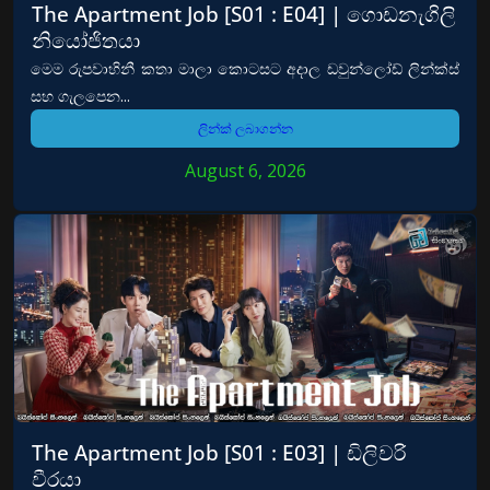
The Apartment Job [S01 : E04] | ගොඩනැගිලි
නියෝජිතයා
මෙම රුපවාහිනී කතා මාලා කොටසට අදාල ඩවුන්ලෝඩ් ලින්ක්ස්
සහ ගැලපෙන...
ලින්ක් ලබාගන්න
August 6, 2026
The Apartment Job [S01 : E03] | ඩිලිවරි
වීරයා