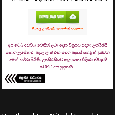
අප වෙබ් අඩවිය වෙතින් ලබා දෙන චිත්‍රපට සඳහා උපසිරැසි
නොගැලපේනම් අදාල ලිංක් එක සමග අදහස් පහළින් දක්වන
මෙන් දන්වා සිටිමි. උ
පසිරැසියට ගැලපෙන විදියට නිවැරදි
කිරීමට අප සූදානම්.