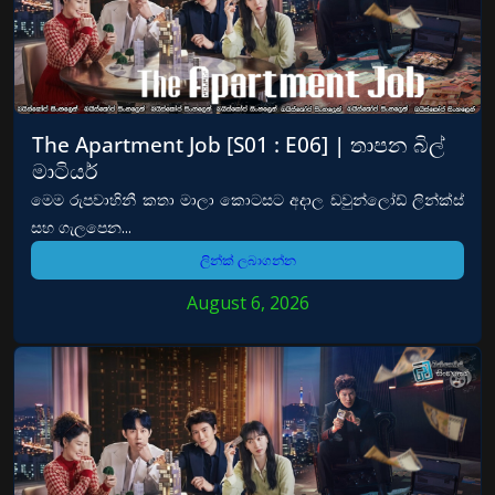
The Apartment Job [S01 : E06] | තාපන බිල්
මාටියර්
මෙම රුපවාහිනී කතා මාලා කොටසට අදාල ඩවුන්ලෝඩ් ලින්ක්ස්
සහ ගැලපෙන...
ලින්ක් ලබාගන්න
August 6, 2026