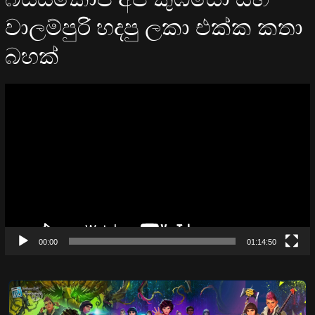
වාලම්පුරි හදපු ලකා එක්ක කතා
බහක්
Video
Player
00:00
01:14:50