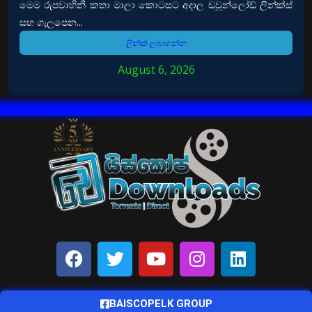
මෙම රුපවාහිනී කතා මාලා කොටසට අදාල ඩවුන්ලෝඩ් ලින්ක්ස්
සහ ගැලපෙන...
ලින්ක් ලබාගන්න
August 6, 2026
BAISCOPELK GROUP