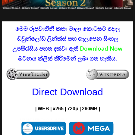
මෙම රුපවාහිනී කතා මාලා කොටසට අදාල
ඩවුන්ලෝඩ් ලින්ක්ස්
සහ ගැලපෙන සිංහල
උපසිරැසිය පහත දක්වා ඇති
Download Now
බටනය ක්ලික් කිරීමෙන් ලබා ගත හැකිය.
Direct Download
| WEB | x265 | 720p | 260MB |