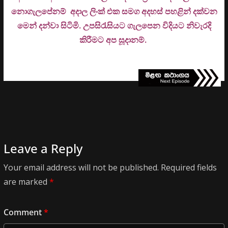
නොගැලපේනම් අදාල ලිංක් එක සමග අදහස් පහළින් දක්වන
මෙන් දන්වා සිටිමි. උ
පසිරැසියට ගැලපෙන විදියට නිවැරදි
කිරීමට අප සූදානම්.
Leave a Reply
Your email address will not be published.
Required fields
are marked
*
Comment
*