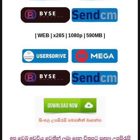
| WEB | x265 | 1080p | 590MB |
අප වෙබ් අඩවිය වෙතින් ලබා දෙන චිත්‍රපට සඳහා උපසිරැසි