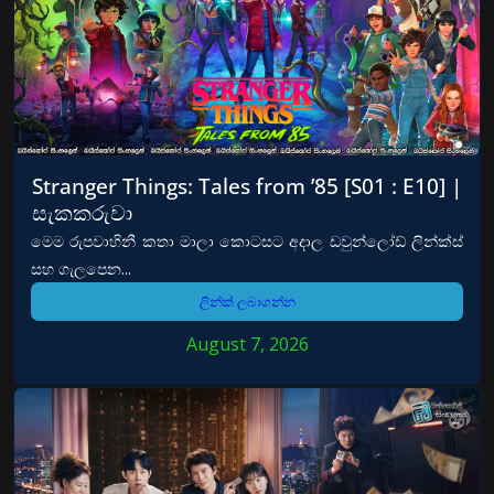
Stranger Things: Tales from ’85 [S01 : E10] |
සැකකරුවා
මෙම රුපවාහිනී කතා මාලා කොටසට අදාල ඩවුන්ලෝඩ් ලින්ක්ස්
සහ ගැලපෙන...
ලින්ක් ලබාගන්න
August 7, 2026