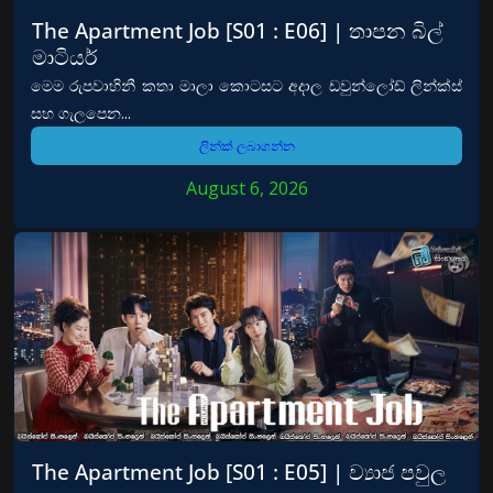
The Apartment Job [S01 : E06] | තාපන බිල්
මාටියර්
මෙම රුපවාහිනී කතා මාලා කොටසට අදාල ඩවුන්ලෝඩ් ලින්ක්ස්
සහ ගැලපෙන...
ලින්ක් ලබාගන්න
August 6, 2026
The Apartment Job [S01 : E05] | ව්‍යාජ පවුල