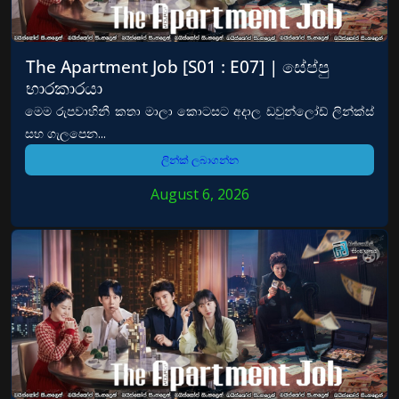
The Apartment Job [S01 : E07] | සේප්පු
භාරකාරයා
මෙම රුපවාහිනී කතා මාලා කොටසට අදාල ඩවුන්ලෝඩ් ලින්ක්ස්
සහ ගැලපෙන...
ලින්ක් ලබාගන්න
August 6, 2026