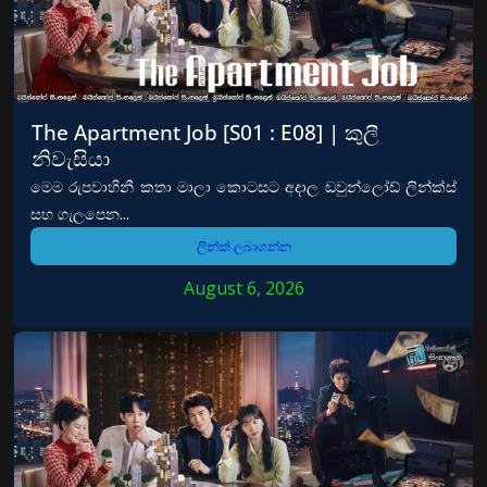
The Apartment Job [S01 : E08] | කුලී
නිවැසියා
මෙම රුපවාහිනී කතා මාලා කොටසට අදාල ඩවුන්ලෝඩ් ලින්ක්ස්
සහ ගැලපෙන...
ලින්ක් ලබාගන්න
August 6, 2026