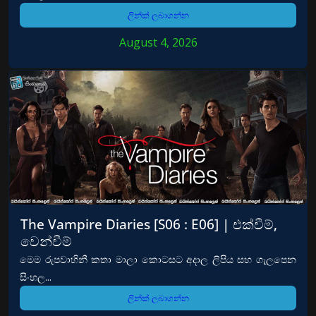
ලින්ක් ලබාගන්න
August 4, 2026
The Vampire Diaries [S06 : E06] | එක්වීම්,
වෙන්වීම්
මෙම රුපවාහිනී කතා මාලා කොටසට අදාල ලිපිය සහ ගැලපෙන
සිංහල...
ලින්ක් ලබාගන්න