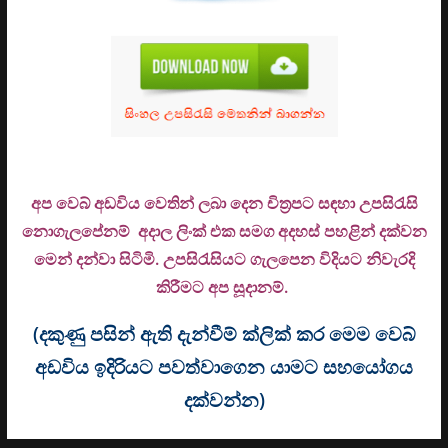
අප වෙබ් අඩවිය වෙතින් ලබා දෙන චිත්‍රපට සඳහා උපසිරැසි
නොගැලපේනම් අදාල ලිංක් එක සමග අදහස් පහළින් දක්වන
මෙන් දන්වා සිටිමි. උ
පසිරැසියට ගැලපෙන විදියට නිවැරදි
කිරීමට අප සූදානම්.
(දකුණු පසින් ඇති දැන්වීම් ක්ලික් කර මෙම වෙබ්
අඩවිය ඉදිරියට පවත්වාගෙන යාමට සහයෝගය
දක්වන්න)