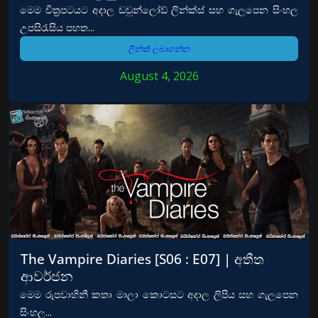
මෙම චිත්‍රපටයට අදාල ඩවුන්ලෝඩ් ලින්ක්ස් සහ ගැලපෙන සිංහල
උපසිරැසිය පහත...
ලින්ක් ලබාගන්න
August 4, 2026
The Vampire Diaries [S06 : E07] | අතීත
ආවර්ජන
මෙම රුපවාහිනී කතා මාලා කොටසට අදාල ලිපිය සහ ගැලපෙන
සිංහල...