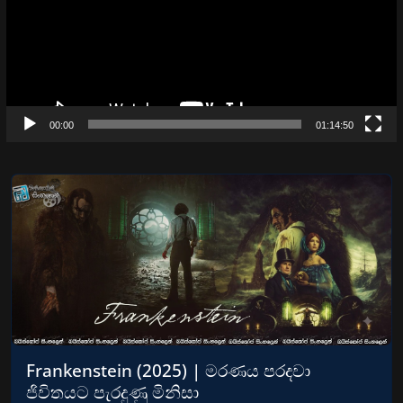
00:00
01:14:50
Frankenstein (2025) | මරණය පරදවා
ජිවිතයට පැරදුණු මිනිසා