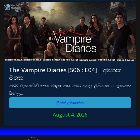
The Vampire Diaries [S06 : E04] | අමතක
මතක
මෙම රුපවාහිනී කතා මාලා කොටසට අදාල ලිපිය සහ ගැලපෙන
සිංහල...
ලින්ක් ලබාගන්න
August 4, 2026