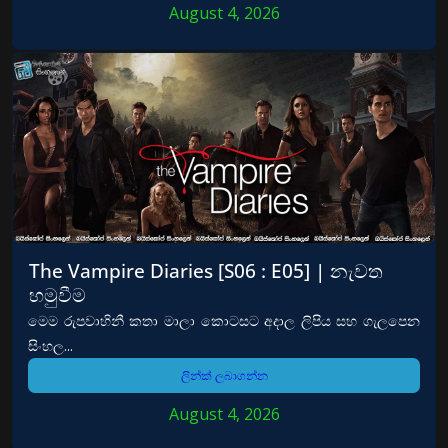
August 4, 2026
The Vampire Diaries [S06 : E05] | නැවත
හමුවීම
මෙම රුපවාහිනී කතා මාලා කොටසට අදාල ලිපිය සහ ගැලපෙන
සිංහල...
ලින්ක් ලබාගන්න
August 4, 2026