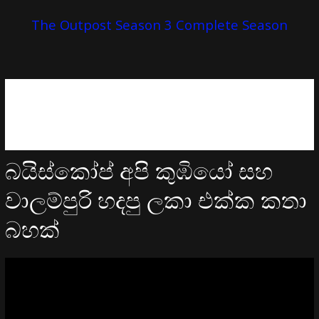
The Outpost Season 3 Complete Season
බයිස්කෝප් අපි කුඹියෝ සහ
වාලම්පුරි හදපු ලකා එක්ක කතා
බහක්
Video
Player