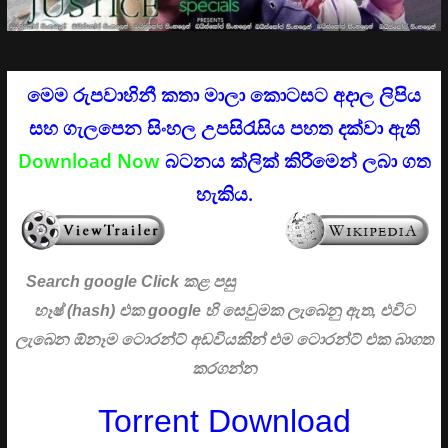
මෙම රුපවාහිනී කතා මාලා කොටසට අදාල ලිපිය
සහ ගැලපෙන සිංහල උපසිරැසිය පහත දක්වා ඇති
Download Now
බටනය ක්ලික් කිරීමෙන් ලබා ගත
හැකිය.
Search google Click
කළ පසු
හෑෂ් (hash) එක google හි සෙවුමක ලැබෙනු ඇත, එවිට
ලැබෙන ඕනෑම ටොරන්ට් අඩවියකින් එම ටොරන්ට් එක බාගත
කරගන්න
Torrent Download