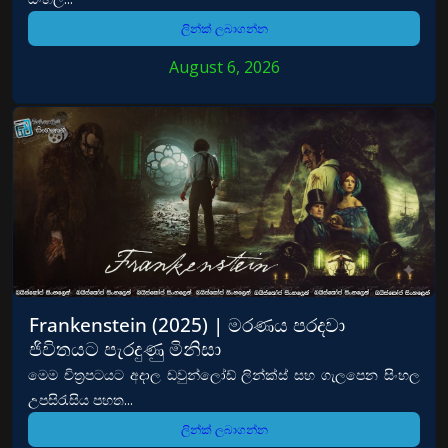
ලින්ක් ලබාගන්න
August 6, 2026
Frankenstein (2025) | මරණය පරදවා
ජිවිතයට පැරදුණු මිනිසා
මෙම චිත්‍රපටයට අදාල ඩවුන්ලෝඩ් ලින්ක්ස් සහ ගැලපෙන සිංහල
උපසිරැසිය පහත...
ලින්ක් ලබාගන්න