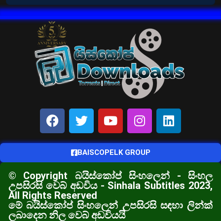
BAISCOPELK GROUP
© Copyright බයිස්කෝප් සිංහලෙන් - සිංහල
උපසිරසි වෙබ් අඩවිය - Sinhala Subtitles 2023,
All Rights Reserved
මේ බයිස්කෝප් සිංහලෙන් උපසිරසි සඳහා ලින්ක්
ලබාදෙන නිල වෙබ් අඩවියයි