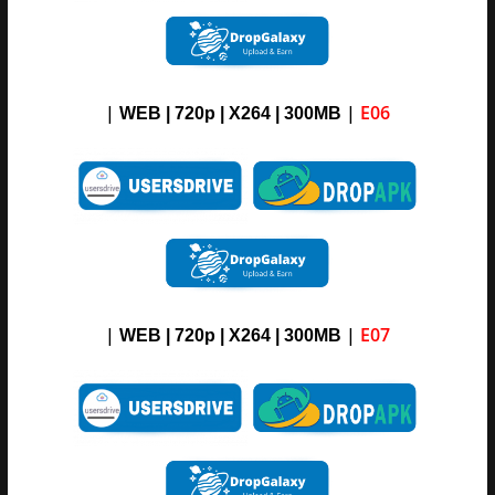
|
|
E06
WEB | 720p | X264 |
3
00M
B
|
|
E07
WEB | 720p | X264 |
3
00M
B