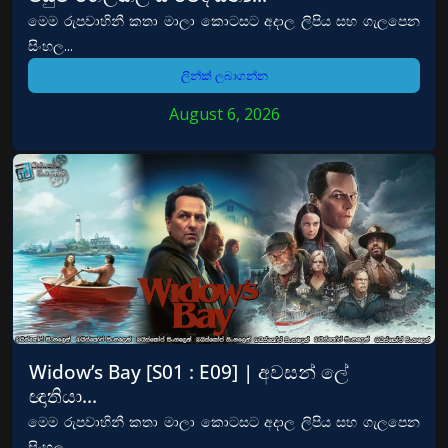
මෙම රුපවාහිනී කතා මාලා කොටසට අදාල ලිපිය සහ ගැලපෙන
සිංහල...
ලින්ක් ලබාගන්න
August 6, 2026
Widow’s Bay [S01 : E09] | අවසන් ලේ
ඥාතියා…
මෙම රුපවාහිනී කතා මාලා කොටසට අදාල ලිපිය සහ ගැලපෙන
සිංහල...