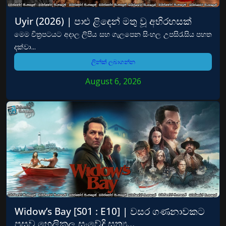
Uyir (2026) | පාළු ළිඳෙන් මතු වූ අභිරහසක්
මෙම චිත්‍රපටයට අදාල ලිපිය සහ ගැලපෙන සිංහල උපසිරැසිය පහත
දක්වා...
ලින්ක් ලබාගන්න
August 6, 2026
Widow’s Bay [S01 : E10] | වසර ගණනාවකට
පසුව හෙලිකල සංවේදි සත්‍ය…