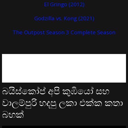
El Gringo (2012)
Godzilla vs. Kong (2021)
The Outpost Season 3 Complete Season
බයිස්කෝප් අපි කුඹියෝ සහ
වාලම්පුරි හදපු ලකා එක්ක කතා
බහක්