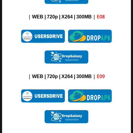
|
|
E08
WEB | 720p | X264 |
3
00M
B
|
|
E09
WEB | 720p | X264 |
3
00M
B