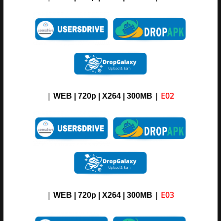
|
|
E02
WEB | 720p | X264 |
3
00M
B
|
|
E03
WEB | 720p | X264 |
3
00M
B