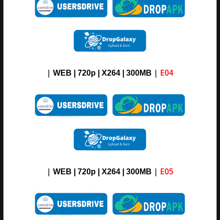
|
|
E04
WEB | 720p | X264 |
3
00M
B
|
|
E05
WEB | 720p | X264 |
3
00M
B