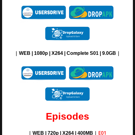
|
|
WEB | 1080p | X264 |
Complete S01
| 9.0GB
Episodes
|
|
E01
WEB | 720p | X264 |
400M
B