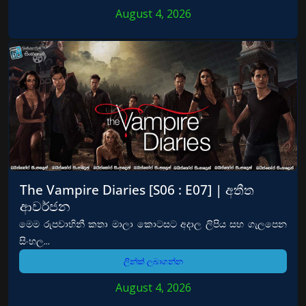
August 4, 2026
The Vampire Diaries [S06 : E07] | අතීත
ආවර්ජන
මෙම රුපවාහිනී කතා මාලා කොටසට අදාල ලිපිය සහ ගැලපෙන
සිංහල...
ලින්ක් ලබාගන්න
August 4, 2026