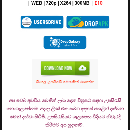
|
|
E10
WEB | 720p | X264 |
3
00M
B
අප වෙබ් අඩවිය වෙතින් ලබා දෙන චිත්‍රපට සඳහා උපසිරැසි
නොගැලපේනම් අදාල ලිංක් එක සමග අදහස් පහළින් දක්වන
මෙන් දන්වා සිටිමි. උ
පසිරැසියට ගැලපෙන විදියට නිවැරදි
කිරීමට අප සූදානම්.