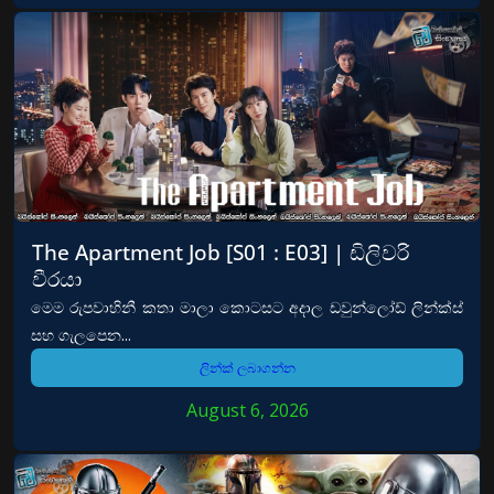
The Apartment Job [S01 : E03] | ඩිලිවරි
වීරයා
මෙම රුපවාහිනී කතා මාලා කොටසට අදාල ඩවුන්ලෝඩ් ලින්ක්ස්
සහ ගැලපෙන...
ලින්ක් ලබාගන්න
August 6, 2026