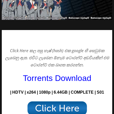
Click Here කල පසු හෑෂ් (hash) එක google හි සෙවුමක
ලැබෙනු ඇත. එවිට ලැබෙන ඕනෑම ටොරන්ට් අඩවියකින් එම
ටොරන්ට් එක බාගත කරගන්න.
Torrents Download
| HDTV | x264 | 1080p | 6.44GB |
COMPLETE | S01