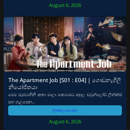
August 6, 2026
The Apartment Job [S01 : E04] | ගොඩනැගිලි
නියෝජිතයා
මෙම රුපවාහිනී කතා මාලා කොටසට අදාල ඩවුන්ලෝඩ් ලින්ක්ස්
සහ ගැලපෙන...
ලින්ක් ලබාගන්න
August 6, 2026