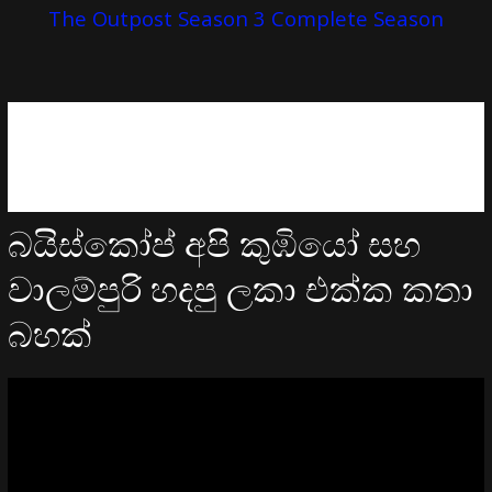
The Outpost Season 3 Complete Season
බයිස්කෝප් අපි කුඹියෝ සහ
වාලම්පුරි හදපු ලකා එක්ක කතා
බහක්
Video
Player