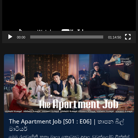
00:00
01:14:50
The Apartment Job [S01 : E06] | තාපන බිල්
මාටියර්
මෙම රුපවාහිනී කතා මාලා කොටසට අදාල ඩවුන්ලෝඩ් ලින්ක්ස්