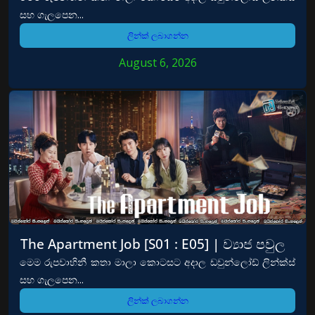
සහ ගැලපෙන...
ලින්ක් ලබාගන්න
August 6, 2026
The Apartment Job [S01 : E05] | ව්‍යාජ පවුල
මෙම රුපවාහිනී කතා මාලා කොටසට අදාල ඩවුන්ලෝඩ් ලින්ක්ස්
සහ ගැලපෙන...
ලින්ක් ලබාගන්න