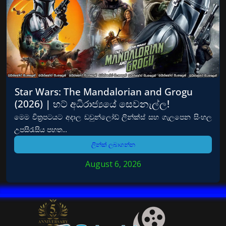
Star Wars: The Mandalorian and Grogu
(2026) | හට් අධිරාජ්‍යයේ සෙවනැල්ල!
මෙම චිත්‍රපටයට අදාල ඩවුන්ලෝඩ් ලින්ක්ස් සහ ගැලපෙන සිංහල
උපසිරැසිය පහත...
ලින්ක් ලබාගන්න
August 6, 2026