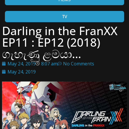
TV
Darling in the FranXX
EP11 : EP12 (2018)
ගැහැණු ළමයා…
May 24, 2019
8:07 am
No Comments
May 24, 2019