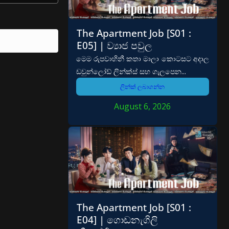
The Apartment Job [S01 :
E05] | ව්‍යාජ පවුල
මෙම රුපවාහිනී කතා මාලා කොටසට අදාල
ඩවුන්ලෝඩ් ලින්ක්ස් සහ ගැලපෙන...
ලින්ක් ලබාගන්න
August 6, 2026
The Apartment Job [S01 :
E04] | ගොඩනැගිලි