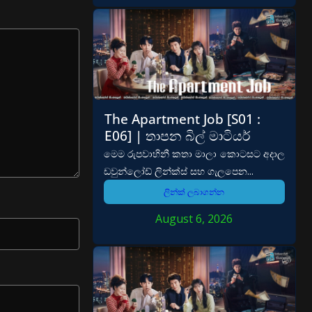
The Apartment Job [S01 :
E06] | තාපන බිල් මාටියර්
මෙම රුපවාහිනී කතා මාලා කොටසට අදාල
ඩවුන්ලෝඩ් ලින්ක්ස් සහ ගැලපෙන...
ලින්ක් ලබාගන්න
August 6, 2026