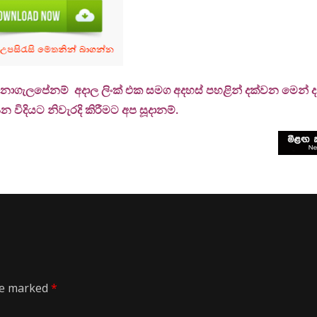
 නොගැලපේනම් අදාල ලිංක් එක සමග අදහස් පහළින් දක්වන මෙන් දන්
 විදියට නිවැරදි කිරීමට අප සූදානම්.
are marked
*