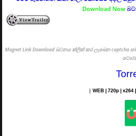
Download Now
බටන
Magnet Link Download බටනය ක්ලික් කර ලැබෙන captcha සම්
ටොරන
Torr
|
WEB | 720p | x264 