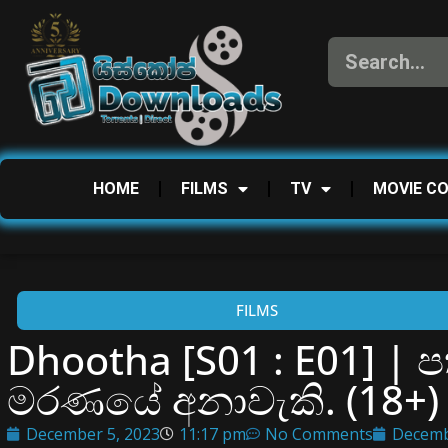
HOME
FILMS
TV
MOVIE C
FILMS
Dhootha [S01 : E01] |
මරණයේ අනාවැකි. (18+)
December 5, 2023
11:17 pm
No Comments
Decemb