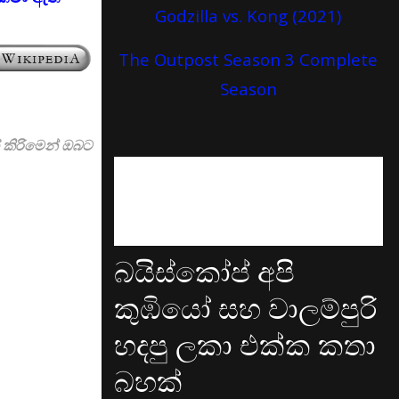
Godzilla vs. Kong (2021)
The Outpost Season 3 Complete
Season
් කිරිමෙන් ඔබට
බයිස්කෝප් අපි
කුඹියෝ සහ වාලම්පුරි
හදපු ලකා එක්ක කතා
බහක්