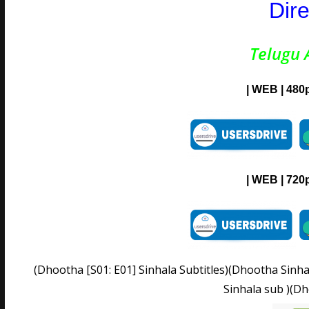
Dir
Telugu
| WEB | 480p
| WEB | 720p
(Dhootha [S01: E01] Sinhala Subtitles)(Dhootha Sinh
Sinhala sub )(Dh