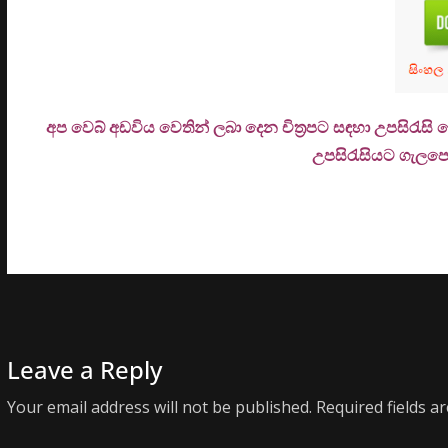
අප වෙබ් අඩවිය වෙතින් ලබා දෙන චිත්‍රපට සඳහා උපසිරැසි
උ
පසිරැසියට ගැලපෙන
Leave a Reply
Your email address will not be published.
Required fields 