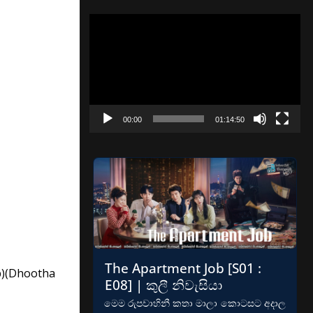
Video
Player
00:00
01:14:50
The Apartment Job [S01 :
ub)(Dhootha
E08] | කුලී නිවැසියා
මෙම රුපවාහිනී කතා මාලා කොටසට අදාල