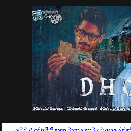
මෙම රුපවාහිනී කතා මාලා කොටසට අදාල
ඩවුන