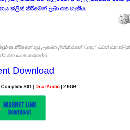
ය ක්ලික් කිරීමෙන් ලබා ගත හැකිය.
පූර්ණ කිරිමෙන් පසු ලැබෙන ලින්ක් එකේ “Copy” බටන් එක ක්ලික
්ට් එක බාගත කරගන්න.
ent Download
|
| Complete S01 |
Dual Audio
| 2.9G
B