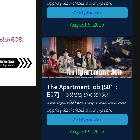
ඩවුන්ලෝඩ් ලින්ක්ස් සහ ගැලපෙන...
ලින්ක් ලබාගන්න
August 6, 2026
වා සිටිමි.
The Apartment Job [S01 :
E07] | සේප්පු භාරකාරයා
මෙම රුපවාහිනී කතා මාලා කොටසට අදාල
ඩවුන්ලෝඩ් ලින්ක්ස් සහ ගැලපෙන...
ලින්ක් ලබාගන්න
August 6, 2026