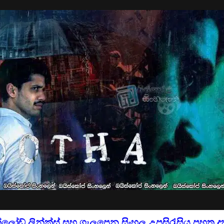
්ලෝඩ් ලින්ක්ස්
සහ ගැලපෙන සිංහල උපසිරැසිය පහත දක