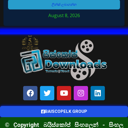
ලින්ක් ලබාගන්න
August 8, 2026
BAISCOPELK GROUP
© Copyright බයිස්කෝප් සිංහලෙන් - සිංහල