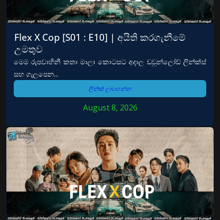
Flex X Cop [S01 : E10] | අයිති කරගැනීමේ
උමතුව
මෙම රුපවාහිනී කතා මාලා කොටසට අදාල ඩවුන්ලෝඩ් ලින්ක්ස්
සහ ගැලපෙන...
ලින්ක් ලබාගන්න
August 8, 2026