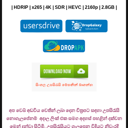
| H
DRIP
| x265 | 4K | SDR | HEVC | 2160p | 2.8GB |
අප වෙබ් අඩවිය වෙතින් ලබා දෙන චිත්‍රපට සඳහා උපසිරැසි
නොගැලපේනම් අදාල ලිංක් එක සමග අදහස් පහළින් දක්වන
මෙන් දන්වා සිටිමි. උ
පසිරැසියට ගැලපෙන විදියට නිවැරදි