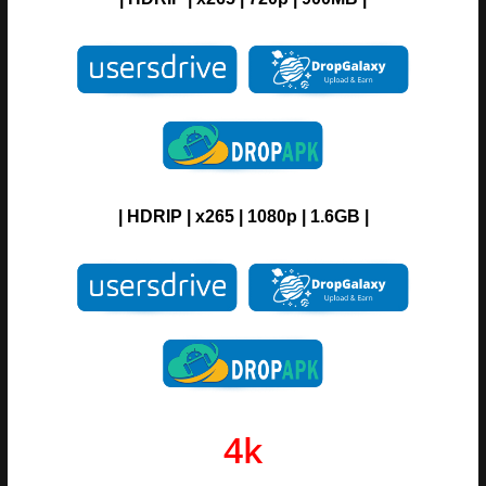
| H
DRIP
| x265 | 1080p | 1.6GB |
4k