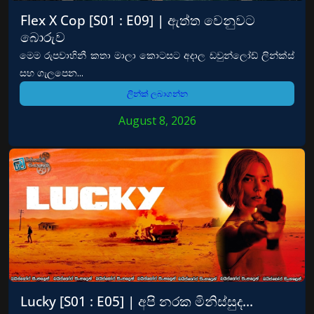
Flex X Cop [S01 : E09] | ඇත්ත වෙනුවට
බොරුව
මෙම රුපවාහිනී කතා මාලා කොටසට අදාල ඩවුන්ලෝඩ් ලින්ක්ස්
සහ ගැලපෙන...
ලින්ක් ලබාගන්න
August 8, 2026
Lucky [S01 : E05] | අපි නරක මිනිස්සුද…