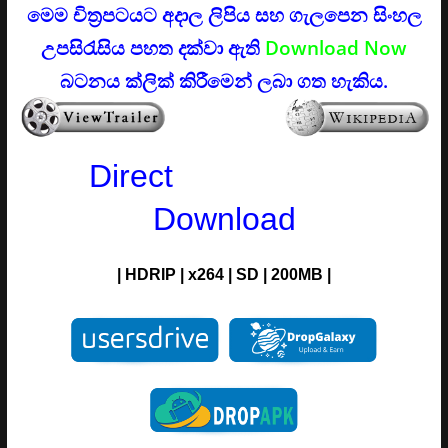
මෙම චිත්‍රපටයට අදාල ලිපිය සහ ගැලපෙන සිංහල
උපසිරැසිය පහත දක්වා ඇති
Download Now
බටනය ක්ලික් කිරීමෙන් ලබා ගත හැකිය.
Direct
Download
| H
DRIP
| x264 |
SD
| 200MB |