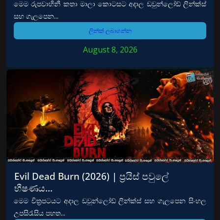
මෙම රුපවාහිනී කතා මාලා කොටසට අදාල ඩවුන්ලෝඩ් ලින්ක්ස්
සහ ගැලපෙන...
ලින්ක් ලබාගන්න
August 8, 2026
Evil Dead Burn (2026) | ප්‍රයිස් පවුලේ
භීෂණය…
මෙම චිත්‍රපටයට අදාල ඩවුන්ලෝඩ් ලින්ක්ස් සහ ගැලපෙන සිංහල
උපසිරැසිය පහත...