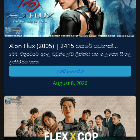
Æon Flux (2005) | 2415 වසරේ සටනක්…
මෙම චිත්‍රපටයට අදාල ඩවුන්ලෝඩ් ලින්ක්ස් සහ ගැලපෙන සිංහල
උපසිරැසිය පහත...
ලින්ක් ලබාගන්න
August 8, 2026