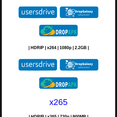
| H
DRIP
| x264 | 1080p | 2.2GB |
x265
| H
DRIP
| x265 | 720p | 900MB |