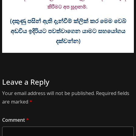
කිරීමට අප සූදානම්.
(දකුණු පසින් ඇති දැන්වීම් ක්ලික් කර මෙම වෙබ්
අඩවිය ඉදිරියට පවත්වාගෙන යාමට සහයෝගය
දක්වන්න)
Leave a Reply
Your email address will not be published.
Required fields
are marked
*
Comment
*