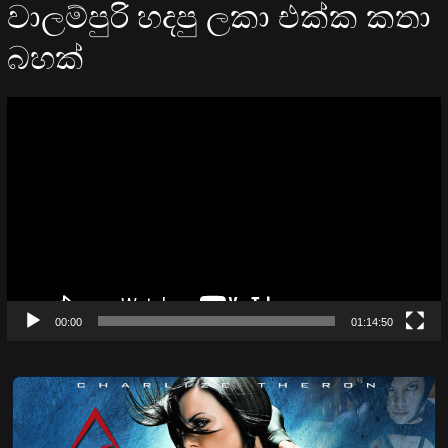
වාලම්පුරි හදපු ලකා එක්ක කතා
බහක්
Video
Player
00:00
01:14:50