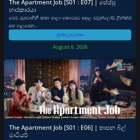
The Apartment Job [S01 : E07] | සේප්පු
භාරකාරයා
මෙම රුපවාහිනී කතා මාලා කොටසට අදාල ඩවුන්ලෝඩ් ලින්ක්ස්
සහ ගැලපෙන...
ලින්ක් ලබාගන්න
August 6, 2026
The Apartment Job [S01 : E06] | තාපන බිල්
මාටියර්