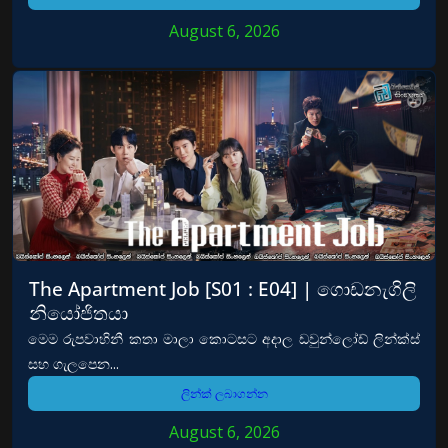
August 6, 2026
The Apartment Job [S01 : E04] | ගොඩනැගිලි
නියෝජිතයා
මෙම රුපවාහිනී කතා මාලා කොටසට අදාල ඩවුන්ලෝඩ් ලින්ක්ස්
සහ ගැලපෙන...
ලින්ක් ලබාගන්න
August 6, 2026