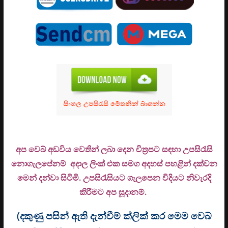
අප වෙබ් අඩවිය වෙතින් ලබා දෙන චිත්‍රපට සඳහා උපසිරැසි
නොගැලපේනම් අදාල ලිංක් එක සමග අදහස් පහළින් දක්වන
මෙන් දන්වා සිටිමි. උ
පසිරැසියට ගැලපෙන විදියට නිවැරදි
කිරීමට අප සූදානම්.
(දකුණු පසින් ඇති දැන්වීම් ක්ලික් කර මෙම වෙබ්