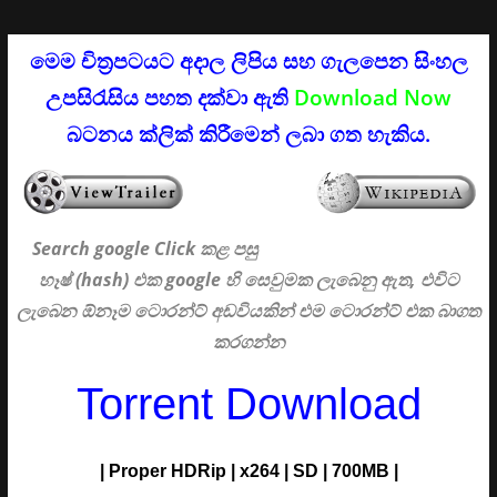
මෙම චිත්‍රපටයට අදාල ලිපිය සහ ගැලපෙන සිංහල
උපසිරැසිය පහත දක්වා ඇති
Download Now
බටනය ක්ලික් කිරීමෙන් ලබා ගත හැකිය.
Search google Click
කළ පසු
හෑෂ් (hash) එක google හි සෙවුමක ලැබෙනු ඇත, එවිට
ලැබෙන ඕනෑම ටොරන්ට් අඩවියකින් එම ටොරන්ට් එක බාගත
කරගන්න
Torrent Download
| Proper HDRip | x264 | SD | 700MB |