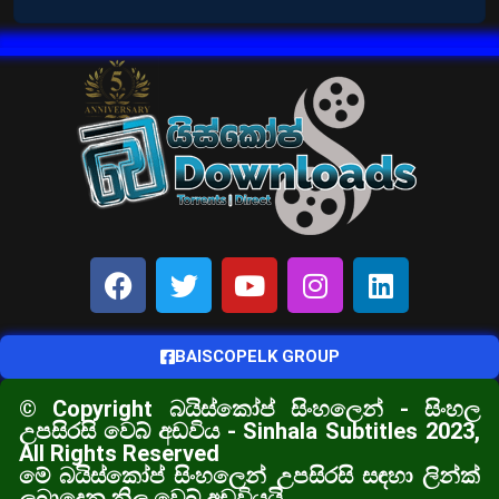
BAISCOPELK GROUP
© Copyright බයිස්කෝප් සිංහලෙන් - සිංහල
උපසිරසි වෙබ් අඩවිය - Sinhala Subtitles 2023,
All Rights Reserved
මේ බයිස්කෝප් සිංහලෙන් උපසිරසි සඳහා ලින්ක්
ලබාදෙන නිල වෙබ් අඩවියයි