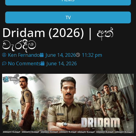
TV
Dridam (2026) | අත්
වැරදීම
Ken Fernando
June 14, 2026
11:32 pm
No Comments
June 14, 2026