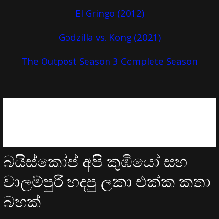
El Gringo (2012)
Godzilla vs. Kong (2021)
The Outpost Season 3 Complete Season
බයිස්කෝප් අපි කුඹියෝ සහ
වාලම්පුරි හදපු ලකා එක්ක කතා
බහක්