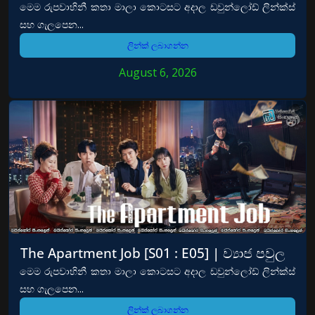
මෙම රුපවාහිනී කතා මාලා කොටසට අදාල ඩවුන්ලෝඩ් ලින්ක්ස්
සහ ගැලපෙන...
ලින්ක් ලබාගන්න
August 6, 2026
The Apartment Job [S01 : E05] | ව්‍යාජ පවුල
මෙම රුපවාහිනී කතා මාලා කොටසට අදාල ඩවුන්ලෝඩ් ලින්ක්ස්
සහ ගැලපෙන...
ලින්ක් ලබාගන්න