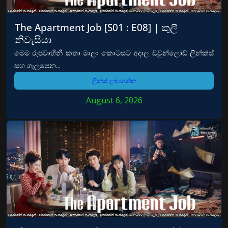
The Apartment Job [S01 : E08] | කුලී
නිවැසියා
මෙම රුපවාහිනී කතා මාලා කොටසට අදාල ඩවුන්ලෝඩ් ලින්ක්ස්
සහ ගැලපෙන...
ලින්ක් ලබාගන්න
August 6, 2026