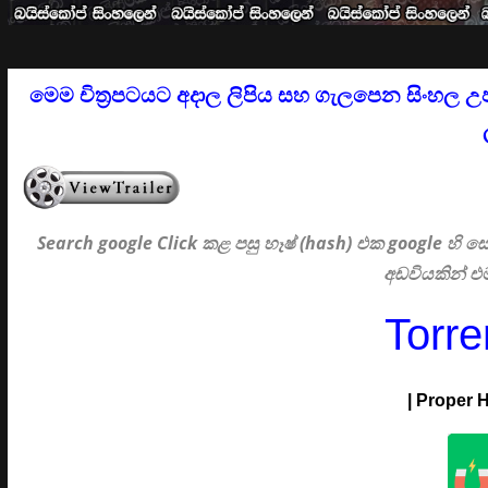
මෙම චිත්‍රපටයට අදාල ලිපිය සහ ගැලපෙන සිංහල උ
Search google Click
කළ පසු හෑෂ් (hash) එක google හි
අඩවියකින් 
Torr
| Proper 