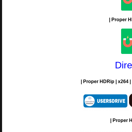
| Proper H
Dir
| Proper HDRip | x264 | SD | 
| Proper 