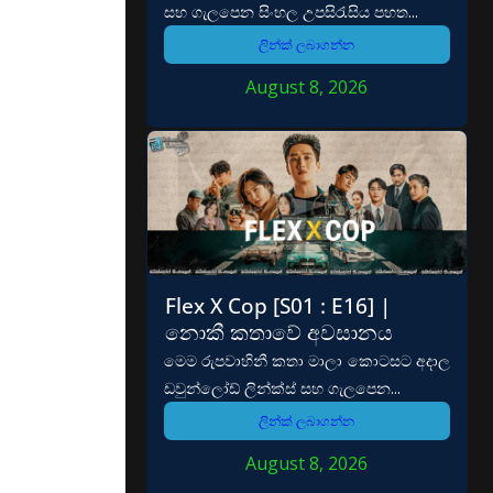
සහ ගැලපෙන සිංහල උපසිරැසිය පහත...
ලින්ක් ලබාගන්න
August 8, 2026
Flex X Cop [S01 : E16] |
නොකී කතාවේ අවසානය
මෙම රුපවාහිනී කතා මාලා කොටසට අදාල
ඩවුන්ලෝඩ් ලින්ක්ස් සහ ගැලපෙන...
ලින්ක් ලබාගන්න
August 8, 2026