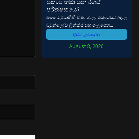
සත්‍යය හඹා යන රහස්
පරීක්ෂකයෝ
මෙම රුපවාහිනී කතා මාලා කොටසට අදාල
ඩවුන්ලෝඩ් ලින්ක්ස් සහ ගැලපෙන...
ලින්ක් ලබාගන්න
August 8, 2026