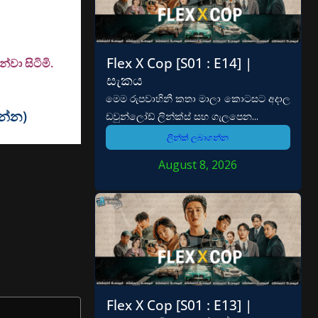
Flex X Cop [S01 : E14] |
වා සිටිමි.
සැකය
මෙම රුපවාහිනී කතා මාලා කොටසට අදාල
වන්න)
ඩවුන්ලෝඩ් ලින්ක්ස් සහ ගැලපෙන...
ලින්ක් ලබාගන්න
August 8, 2026
Flex X Cop [S01 : E13] |