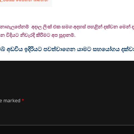
 නොගැලපේනම් අදාල ලිංක් එක සමග අදහස් පහළින් දක්වන මෙන් දන්
 විදියට නිවැරදි කිරීමට අප සූදානම්.
ම වෙබ් අඩවිය ඉදිරියට පවත්වාගෙන යාමට සහයෝගය දක්
are marked
*