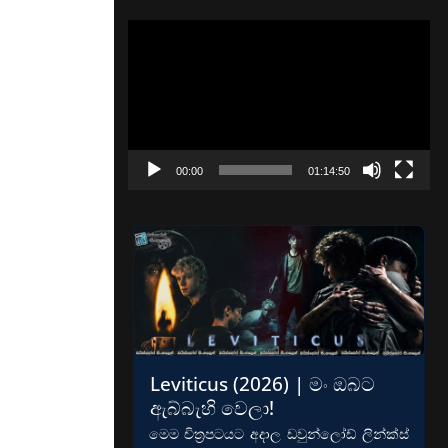
Video
Player
00:00
01:14:50
Leviticus (2026) | මං ඔබට
ඇබ්බැහි වෙලා!
මෙම චිත්‍රපටයට අදාල ඩවුන්ලෝඩ් ලින්ක්ස්