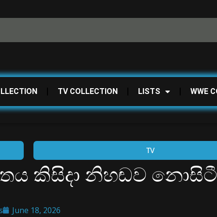
OLLECTION
TV COLLECTION
LISTS
WWE C
TV
තීතය කිසිදා නිහඬව නොසිට
s
June 18, 2026