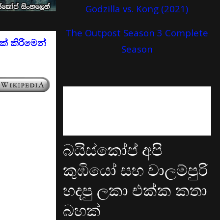
Godzilla vs. Kong (2021)
The Outpost Season 3 Complete
් කිරීමෙන්
Season
බයිස්කෝප් අපි
කුඹියෝ සහ වාලම්පුරි
හදපු ලකා එක්ක කතා
බහක්