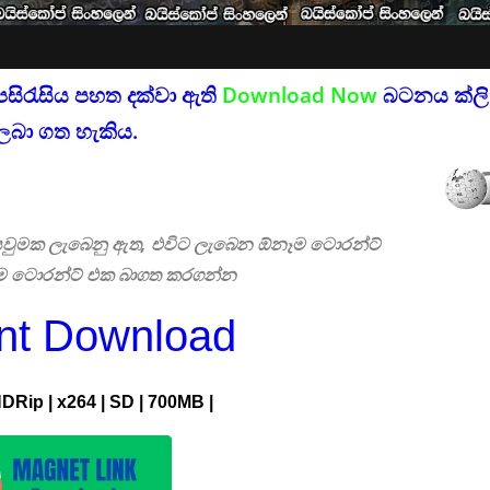
පසිරැසිය පහත දක්වා ඇති
Download Now
බටනය ක්ලික
ලබා ගත හැකිය.
 සෙවුමක ලැබෙනු ඇත, එවිට ලැබෙන ඕනෑම ටොරන්ට්
එම ටොරන්ට් එක බාගත කරගන්න
ent Download
HDRip | x264 | SD | 700MB |