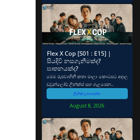
Flex X Cop [S01 : E15] |
සියදිවි නසගැනීමක්ද?
ඝාතනයක්ද?
මෙම රුපවාහිනී කතා මාලා කොටසට අදාල
ඩවුන්ලෝඩ් ලින්ක්ස් සහ ගැලපෙන...
ලින්ක් ලබාගන්න
August 8, 2026