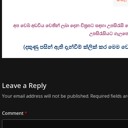
අප වෙබ් අඩවිය වෙතින් ලබා දෙන චිත්‍රපට සඳහා උපසිරැසි
උ
පසිරැසියට ගැලපෙන
(දකුණු පසින් ඇති දැන්වීම් ක්ලික් කර මෙ
Leave a Reply
Your email address will not be published.
Required fields 
Comment
*