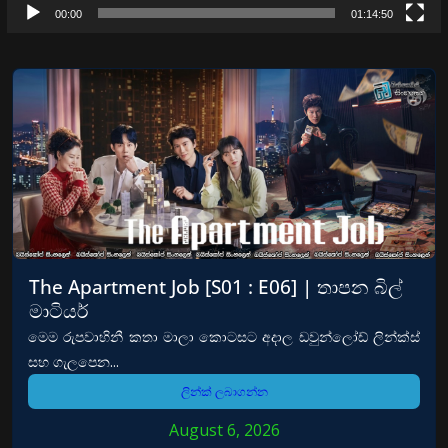
00:00
01:14:50
The Apartment Job [S01 : E06] | තාපන බිල්
මාටියර්
මෙම රුපවාහිනී කතා මාලා කොටසට අදාල ඩවුන්ලෝඩ් ලින්ක්ස්
සහ ගැලපෙන...
ලින්ක් ලබාගන්න
August 6, 2026