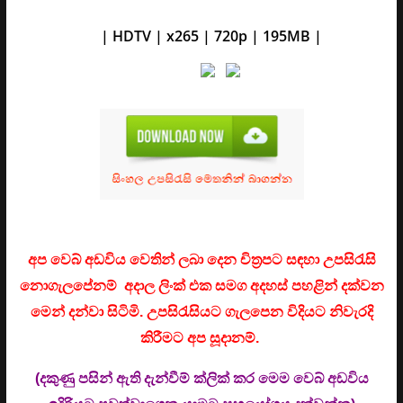
| HDTV | x265 | 720p | 195MB |
අප වෙබ් අඩවිය වෙතින් ලබා දෙන චිත්‍රපට සඳහා උපසිරැසි
නොගැලපේනම් අදාල ලිංක් එක සමග අදහස් පහළින් දක්වන
මෙන් දන්වා සිටිමි. උ
පසිරැසියට ගැලපෙන විදියට නිවැරදි
කිරීමට අප සූදානම්.
(දකුණු පසින් ඇති දැන්වීම් ක්ලික් කර මෙම වෙබ් අඩවිය