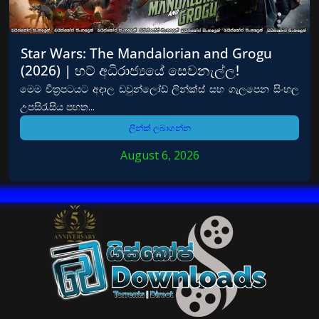
Star Wars: The Mandalorian and Grogu
(2026) | හට් අධිරාජ්‍යයේ සෙවනැල්ල!
මෙම චිත්‍රපටයට අදාල ඩවුන්ලෝඩ් ලින්ක්ස් සහ ගැලපෙන සිංහල
උපසිරැසිය පහත...
ලින්ක් ලබාගන්න
August 6, 2026