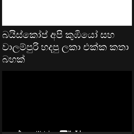
බයිස්කෝප් අපි කුඹියෝ සහ
වාලම්පුරි හදපු ලකා එක්ක කතා
බහක්
Video
Player