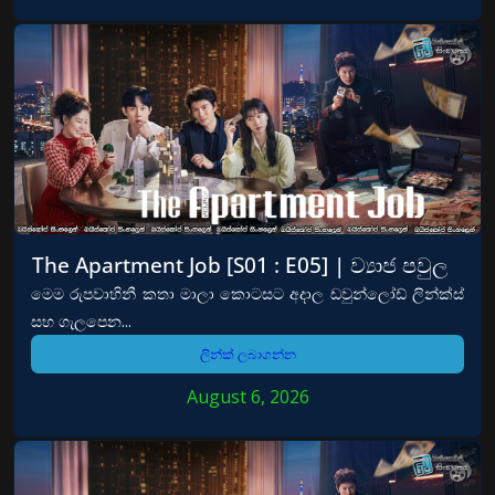
The Apartment Job [S01 : E05] | ව්‍යාජ පවුල
මෙම රුපවාහිනී කතා මාලා කොටසට අදාල ඩවුන්ලෝඩ් ලින්ක්ස්
සහ ගැලපෙන...
ලින්ක් ලබාගන්න
August 6, 2026