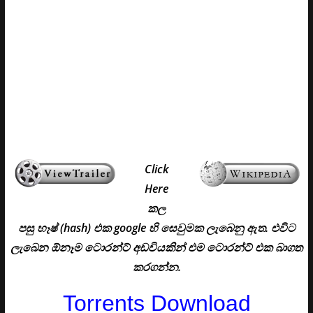
අරමුණ ඇති කරෙත් ඉතින් පැත්තක ඉඳලා අනින බටහිර
මායාකාරියම තමයි. එයාගෙත් මොකක් හරි යටි අරමුණත් ඇති.
කලින් ඔයාලට මතක ඇති මන්ත්‍රණ සභාව සහ මායාකරුගේ
සමීප වෙලා හිටිය ග්ලින්ඩාගේ අනුගාමිකයෙකු උන ඇනා
කිව්වා. මෙවර සදාතන රක්ශයා පැමිනෙන්නේ හඳවල් දෙක
එකක් උනාම, සහ එන්නේ අහසෙන් කියලා. ඒත් මායාකරු
කියන්නේ සදාතන රක්ශයන් කියලා කෙනෙක් නෑ ඉන්නේ
මායාකාරියන් කියලා. ඒ මතය අද කතාවෙන් වෙනස් වෙයි.
Click
Here
කල
පසු හෑෂ් (hash) එක google හි සෙවුමක ලැබෙනු ඇත. එවිට
ලැබෙන ඕනෑම ටොරන්ට් අඩවියකින් එම ටොරන්ට් එක බාගත
කරගන්න.
Torrents Download