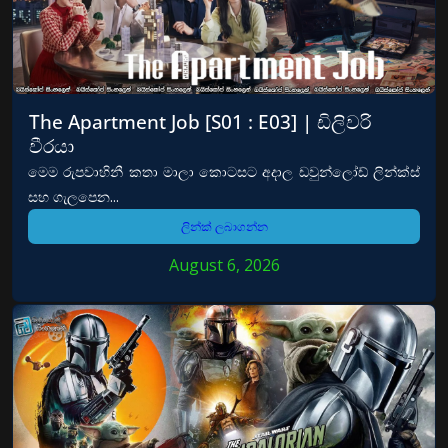
The Apartment Job [S01 : E03] | ඩිලිවරි
වීරයා
මෙම රුපවාහිනී කතා මාලා කොටසට අදාල ඩවුන්ලෝඩ් ලින්ක්ස්
සහ ගැලපෙන...
ලින්ක් ලබාගන්න
August 6, 2026