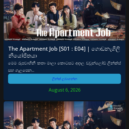
The Apartment Job [S01 : E04] | ගොඩනැගිලි
නියෝජිතයා
මෙම රුපවාහිනී කතා මාලා කොටසට අදාල ඩවුන්ලෝඩ් ලින්ක්ස්
සහ ගැලපෙන...
ලින්ක් ලබාගන්න
August 6, 2026