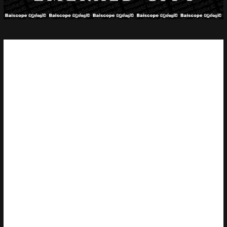
කලින් කතාවේ ඔයාලා දැක්කා ඩොරති අධමයන්ගේ සිරගෙයට
ගිහින් නහරගෙන් උදව් ඉල්ලනවා, අමරණීය සෙබලා
(ශෛලමය යෝධයා) අවදිකරලා ඒකේ පාලනය ඩොරතිට
දෙන්න කියලා. එතකොට ඇයවයි නිජබිමට මායාවයි නිදහස්
කරනවා කියලා. මායාකරුට ඊව් හි සෙබලන් දඬුවම් කරන
අවස්ථාවේ ඩොරති යෝධයා එක්ක එනවා. අද අවසන් කතාවේ
මායාකරු ඊව් රැජිණියගෙන් ගත්ත තුවක්කුත් උපයෝගීකරගෙන
ග්ලින්ඩ සහ ඇයගේ මායාකාරියන් (කුඩා දරුවන්
උපයෝගීකරගෙන හැදුව කණ්ඩායම) සමග සටනට යනවා.
මොකද මායාකරු ප්‍රකාශ කල විදිහට මෙවර සාදතන රක්ශයා
කියන්නේ මායාකාරියන්ටනේ. නමුත් ඩොරති ඒක ප්‍රතික්ෂේප
කරනවා. ඩොරතිට ඕනි යුද්ධය නවත්තන්න මිසක් තවත්
මීනීමරාගන්න නෙවෙයි. එතකොට ඔයාලට මතක ඇති ටිප්
කෙලී. දැන් නිකන්ම කෙලියෙක් නෙවෙයි ඔස්මාහි රැජිණිය.
බටහිර මායාකාරිගේ වෑයමකට අනුව තමයි එයා නැවතත්
කුමාරිකාවක් විදිහට පත්වුනේ. ඔස්මා කුමරියගේ අරමුණ දැන්,
එයාගේ අම්මයි තාත්තයි මරපු සිංහ මූණූ සෙබලාව මරන්න. ඒ