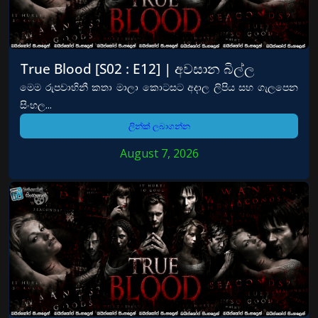
True Blood [S02 : E12] | අවසාන බිල්ල
මෙම රුපවාහිනී කතා මාලා කොටසට අදාල ලිපිය සහ ගැලපෙන
සිංහල...
ලින්ක් ලබාගන්න
August 7, 2026