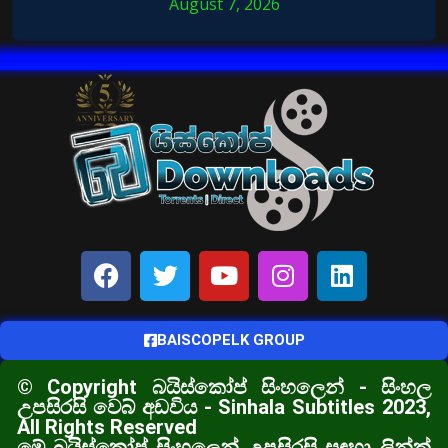
August 7, 2026
BAISCOPELK GROUP
© Copyright බයිස්කෝප් සිංහලෙන් - සිංහල
උපසිරසි වෙබ් අඩවිය - Sinhala Subtitles 2023,
All Rights Reserved
මේ බයිස්කෝප් සිංහලෙන් උපසිරසි සඳහා ලින්ක්