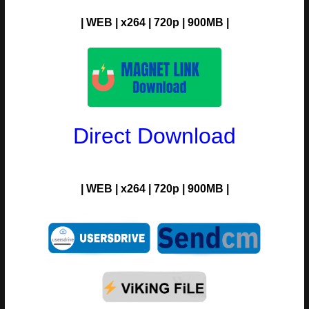
| WEB | x264 | 720p |
900M
B |
Direct Download
|
WEB | x264 | 720p |
900M
B |