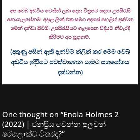
අප වෙබ් අඩවිය වෙතින් ලබා දෙන චිත්‍රපට සඳහා උපසිරැසි
නොගැලපේනම් අදාල ලිංක් එක සමග අදහස් පහළින් දක්වන
මෙන් දන්වා සිටිමි. උ
පසිරැසියට ගැලපෙන විදියට නිවැරදි
කිරීමට අප සූදානම්.
(දකුණු පසින් ඇති දැන්වීම් ක්ලික් කර මෙම වෙබ්
අඩවිය ඉදිරියට පවත්වාගෙන යාමට සහයෝගය
දක්වන්න)
One thought on “
Enola Holmes 2
(2022) | ජනප්‍රිය වෙන්න පුලුවන්
ෂර්ලොක්ට විතරද?
”