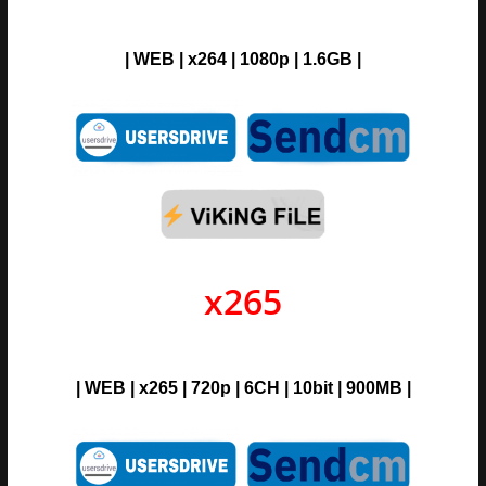
|
WEB
| x264 | 1080p | 1.6GB |
x265
|
WEB | x265 | 720p | 6CH | 10bit |
900M
B |