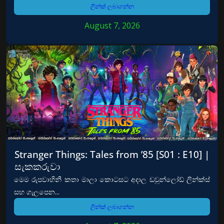
ලින්ක් ලබාගන්න
August 7, 2026
Stranger Things: Tales from ’85 [S01 : E10] |
සැකකරුවා
මෙම රුපවාහිනී කතා මාලා කොටසට අදාල ඩවුන්ලෝඩ් ලින්ක්ස්
සහ ගැලපෙන...
ලින්ක් ලබාගන්න