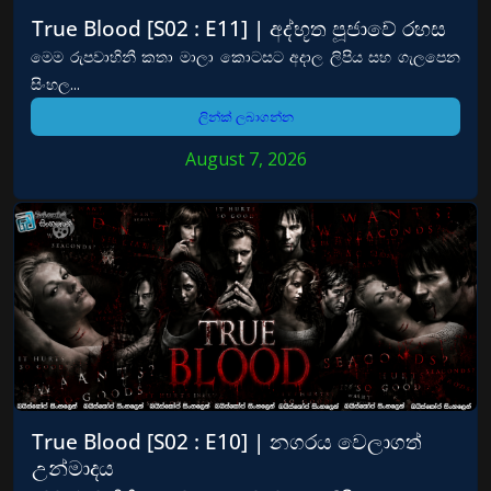
True Blood [S02 : E11] | අද්භූත පූජාවේ රහස
මෙම රුපවාහිනී කතා මාලා කොටසට අදාල ලිපිය සහ ගැලපෙන
සිංහල...
ලින්ක් ලබාගන්න
August 7, 2026
True Blood [S02 : E10] | නගරය වෙලාගත්
උන්මාදය