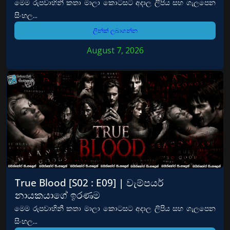
මෙම රුපවාහිනී කතා මාලා කොටසට අදාල ලිපිය සහ ගැලපෙන
සිංහල...
ලින්ක් ලබාගන්න
August 7, 2026
True Blood [S02 : E09] | වැම්පයර්
නායකයාගේ ඉරණම
මෙම රුපවාහිනී කතා මාලා කොටසට අදාල ලිපිය සහ ගැලපෙන
සිංහල...