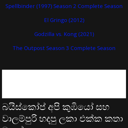
Spellbinder (1997) Season 2 Complete Season
El Gringo (2012)
Godzilla vs. Kong (2021)
The Outpost Season 3 Complete Season
බයිස්කෝප් අපි කුඹියෝ සහ
වාලම්පුරි හදපු ලකා එක්ක කතා