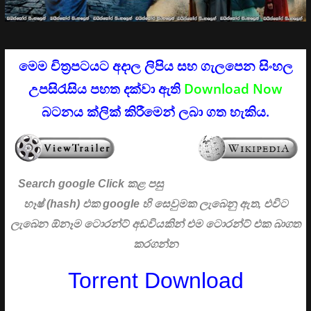
මෙම චිත්‍රපටයට අදාල ලිපිය සහ ගැලපෙන සිංහල
උපසිරැසිය පහත දක්වා ඇති
Download Now
බටනය ක්ලික් කිරීමෙන් ලබා ගත හැකිය.
Search google Click
කළ පසු
හෑෂ් (hash) එක google හි සෙවුමක ලැබෙනු ඇත, එවිට
ලැබෙන ඕනෑම ටොරන්ට් අඩවියකින් එම ටොරන්ට් එක බාගත
කරගන්න
Torrent Download