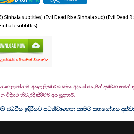
3) Sinhala subtitles) (Evil Dead Rise Sinhala sub) (Evil Dead R
Sinhala subtitles)
 නොගැලපේනම් අදාල ලිංක් එක සමග අදහස් පහළින් දක්වන මෙන් දන්
 විදියට නිවැරදි කිරීමට අප සූදානම්.
ම වෙබ් අඩවිය ඉදිරියට පවත්වාගෙන යාමට සහයෝගය දක්