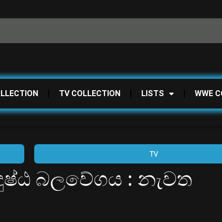
OLLECTION
TV COLLECTION
LISTS
WWE C
TV
| දුෂ්ඨ බලවේගය : නැවත