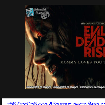
මෙම චිත්‍රපටයට අදාල ලිපිය සහ ගැලපෙන සිංහල උ