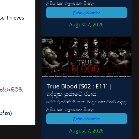
ලිපිය සහ ගැලපෙන සිංහල...
ලින්ක් ලබාගන්න
ise Thieves
August 7, 2026
True Blood [S02 : E11] |
වා සිටිමි.
අද්භූත පූජාවේ රහස
මෙම රුපවාහිනී කතා මාලා කොටසට අදාල
ලිපිය සහ ගැලපෙන සිංහල...
වන්න)
ලින්ක් ලබාගන්න
August 7, 2026