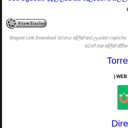
Magnet Link Download බටනය ක්ලික් කර ලැබෙන captcha ස
බටන් එක ක්ලික් කි
Torr
|
WEB
Dir