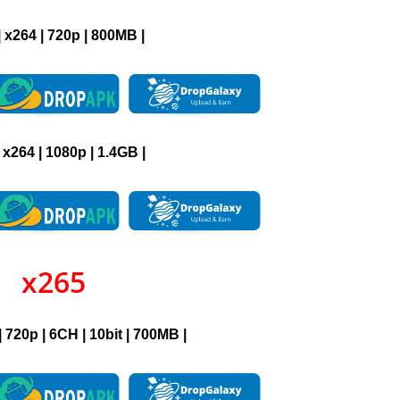
|
x264
|
720p | 800M
B
|
|
x264
|
1080p
|
1.4GB
|
x265
|
720p | 6CH | 10bit
|
700M
B
|