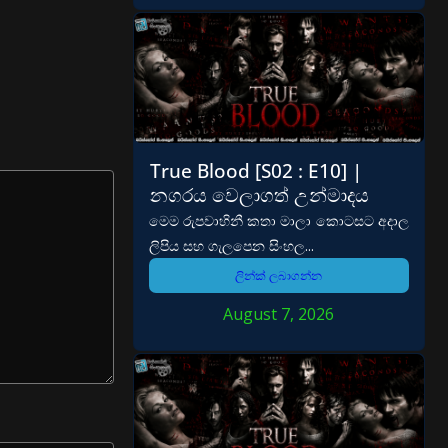
True Blood [S02 : E10] |
නගරය වෙලාගත් උන්මාදය
මෙම රුපවාහිනී කතා මාලා කොටසට අදාල
ලිපිය සහ ගැලපෙන සිංහල...
ලින්ක් ලබාගන්න
August 7, 2026