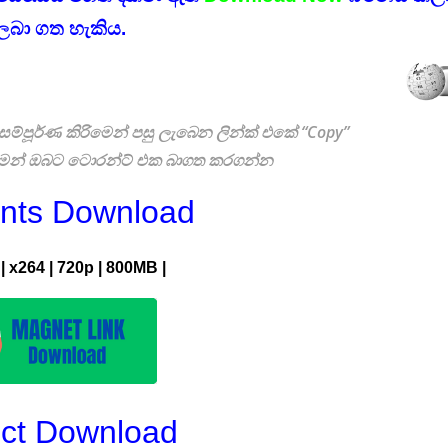
ලබා ගත හැකිය.
ම්පූර්ණ කිරිමෙන් පසු ලැබෙන ලින්ක් එකේ “Copy”
රිමෙන් ඔබට ටොරන්ට් එක බාගත කරගන්න
ents Download
|
x264
|
720p | 800M
B |
ect Download