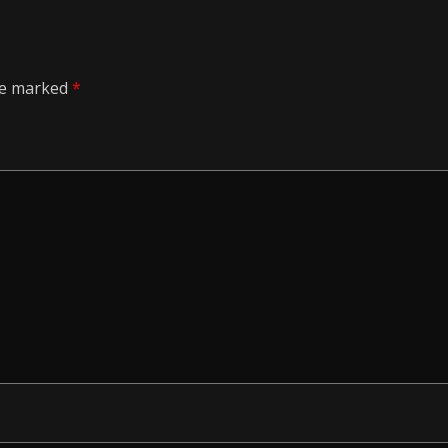
are marked
*