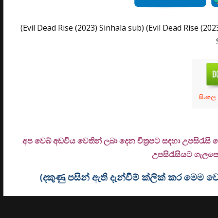
(Evil Dead Rise (2023) Sinhala sub) (Evil Dead Rise (202
අප වෙබ් අඩවිය වෙතින් ලබා දෙන චිත්‍රපට සඳහා උපසිරැසි
උ
පසිරැසියට ගැලපෙන
(දකුණු පසින් ඇති දැන්වීම් ක්ලික් කර මෙ