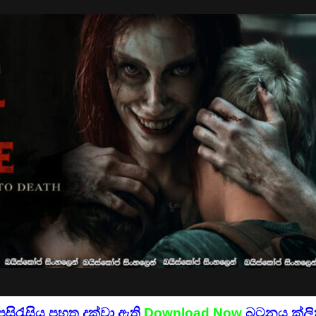
පසිරැසිය පහත දක්වා ඇති
Download Now
බටනය ක්ලික