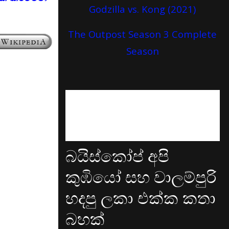
Godzilla vs. Kong (2021)
The Outpost Season 3 Complete
Season
බයිස්කෝප් අපි
කුඹියෝ සහ වාලම්පුරි
හදපු ලකා එක්ක කතා
බහක්