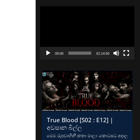
Video
Player
00:00
01:14:50
True Blood [S02 : E12] |
අවසාන බිල්ල
මෙම රුපවාහිනී කතා මාලා කොටසට අදාල