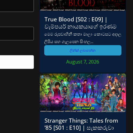
True Blood [S02 : E09] |
වැම්පයර් නායකයාගේ ඉරණම
මෙම රුපවාහිනී කතා මාලා කොටසට අදාල
ලිපිය සහ ගැලපෙන සිංහල...
ලින්ක් ලබාගන්න
August 7, 2026
Stranger Things: Tales from
’85 [S01 : E10] | සැකකරුවා