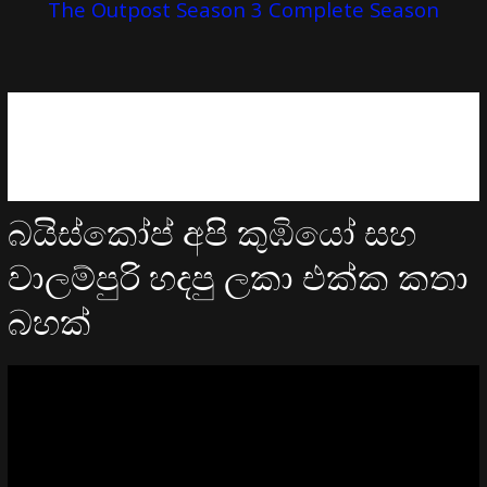
The Outpost Season 3 Complete Season
බයිස්කෝප් අපි කුඹියෝ සහ
වාලම්පුරි හදපු ලකා එක්ක කතා
බහක්
Video
Player