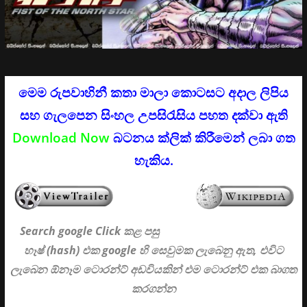
මෙම රුපවාහිනී කතා මාලා කොටසට අදාල ලිපිය
සහ ගැලපෙන සිංහල උපසිරැසිය පහත දක්වා ඇති
Download Now
බටනය ක්ලික් කිරීමෙන් ලබා ගත
හැකිය.
Search google Click
කළ පසු
හෑෂ් (hash) එක google හි සෙවුමක ලැබෙනු ඇත, එවිට
ලැබෙන ඕනෑම ටොරන්ට් අඩවියකින් එම ටොරන්ට් එක බාගත
කරගන්න