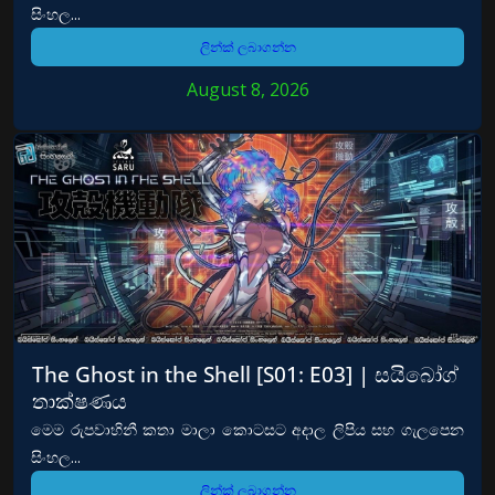
සිංහල...
ලින්ක් ලබාගන්න
August 8, 2026
The Ghost in the Shell [S01: E03] | සයිබෝග්
තාක්ෂණය
මෙම රුපවාහිනී කතා මාලා කොටසට අදාල ලිපිය සහ ගැලපෙන
සිංහල...
ලින්ක් ලබාගන්න