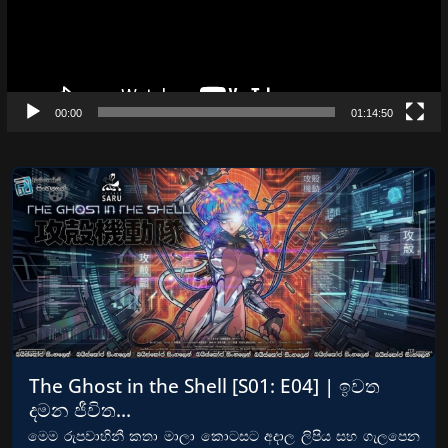
00:00
01:14:50
The Ghost in the Shell [S01: E04] | ඉවත
දමන ජීවිත…
මෙම රුපවාහිනී කතා මාලා කොටසට අදාල ලිපිය සහ ගැලපෙන