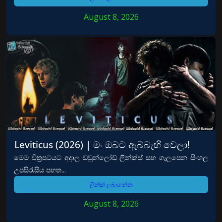
August 8, 2026
Leviticus (2026) | මං ඔබට ඇබ්බැහි වෙලා!
මෙම චිත්‍රපටයට අදාල ඩවුන්ලෝඩ් ලින්ක්ස් සහ ගැලපෙන සිංහල
උපසිරැසිය පහත...
ලින්ක් ලබාගන්න
August 8, 2026