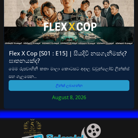
Flex X Cop [S01 : E15] | සියදිවි නසගැනීමක්ද?
ඝාතනයක්ද?
මෙම රුපවාහිනී කතා මාලා කොටසට අදාල ඩවුන්ලෝඩ් ලින්ක්ස්
සහ ගැලපෙන...
ලින්ක් ලබාගන්න
August 8, 2026