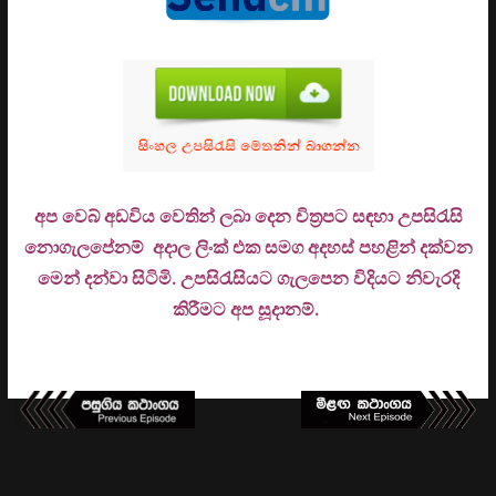
අප වෙබ් අඩවිය වෙතින් ලබා දෙන චිත්‍රපට සඳහා උපසිරැසි
නොගැලපේනම් අදාල ලිංක් එක සමග අදහස් පහළින් දක්වන
මෙන් දන්වා සිටිමි. උ
පසිරැසියට ගැලපෙන විදියට නිවැරදි
කිරීමට අප සූදානම්.