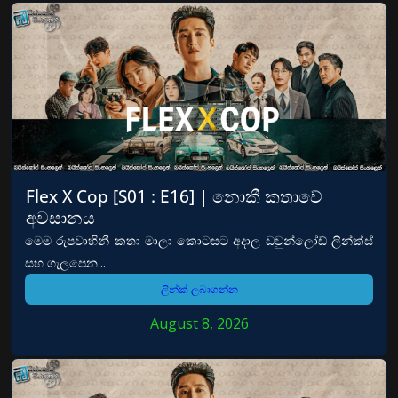
Flex X Cop [S01 : E16] | නොකී කතාවේ
අවසානය
මෙම රුපවාහිනී කතා මාලා කොටසට අදාල ඩවුන්ලෝඩ් ලින්ක්ස්
සහ ගැලපෙන...
ලින්ක් ලබාගන්න
August 8, 2026