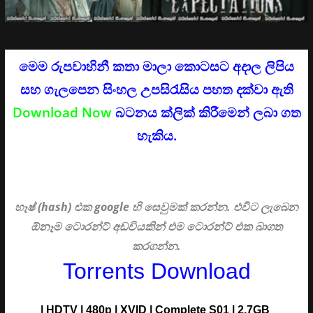
මෙම රුපවාහිනී කතා මාලා කොටසට අදාල ලිපිය
සහ ගැලපෙන සිංහල උපසිරැසිය පහත දක්වා ඇති
Download Now
බටනය ක්ලික් කිරීමෙන් ලබා ගත
හැකිය.
හෑෂ් (hash) එක google හි සෙවුමක් කරන්න. එවිට ලැබෙන
ඕනෑම ටොරන්ට් අඩවියකින් එම ටොරන්ට් එක බාගත
කරගන්න.
Torrents Download
| HDTV | 480p | XVID | Complete S01 | 2.7GB