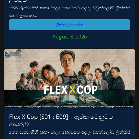
මෙම රුපවාහිනී කතා මාලා කොටසට අදාල ඩවුන්ලෝඩ් ලින්ක්ස්
සහ ගැලපෙන...
ලින්ක් ලබාගන්න
August 8, 2026
Flex X Cop [S01 : E09] | ඇත්ත වෙනුවට
බොරුව
මෙම රුපවාහිනී කතා මාලා කොටසට අදාල ඩවුන්ලෝඩ් ලින්ක්ස්