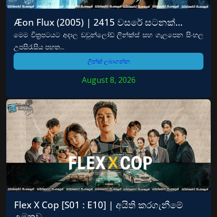
Æon Flux (2005) | 2415 වසරේ සටනක්…
මෙම චිත්‍රපටයට අදාල ඩවුන්ලෝඩ් ලින්ක්ස් සහ ගැලපෙන සිංහල
උපසිරැසිය පහත...
ලින්ක් ලබාගන්න
August 8, 2026
Flex X Cop [S01 : E10] | අයිති කරගැනීමේ
උමතුව