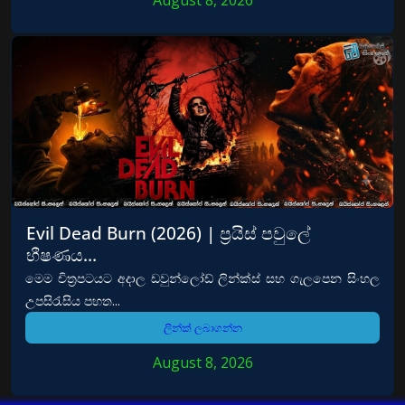
Evil Dead Burn (2026) | ප්‍රයිස් පවුලේ
භීෂණය…
මෙම චිත්‍රපටයට අදාල ඩවුන්ලෝඩ් ලින්ක්ස් සහ ගැලපෙන සිංහල
උපසිරැසිය පහත...
ලින්ක් ලබාගන්න
August 8, 2026