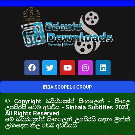
BAISCOPELK GROUP
© Copyright බයිස්කෝප් සිංහලෙන් - සිංහල
උපසිරසි වෙබ් අඩවිය - Sinhala Subtitles 2023,
All Rights Reserved
මේ බයිස්කෝප් සිංහලෙන් උපසිරසි සඳහා ලින්ක්
ලබාදෙන නිල වෙබ් අඩවියයි