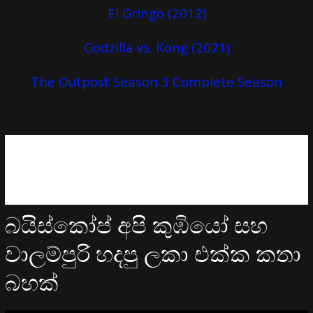
El Gringo (2012)
Godzilla vs. Kong (2021)
The Outpost Season 3 Complete Season
බයිස්කෝප් අපි කුඹියෝ සහ
වාලම්පුරි හදපු ලකා එක්ක කතා
බහක්