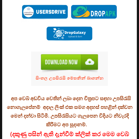
අප වෙබ් අඩවිය වෙතින් ලබා දෙන චිත්‍රපට සඳහා උපසිරැසි
නොගැලපේනම් අදාල ලිංක් එක සමග අදහස් පහළින් දක්වන
මෙන් දන්වා සිටිමි. උ
පසිරැසියට ගැලපෙන විදියට නිවැරදි
කිරීමට අප සූදානම්.
(දකුණු පසින් ඇති දැන්වීම් ක්ලික් කර මෙම වෙබ්