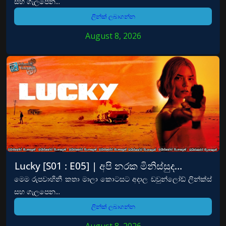
සහ ගැලපෙන...
ලින්ක් ලබාගන්න
August 8, 2026
Lucky [S01 : E05] | අපි නරක මිනිස්සුද…
මෙම රුපවාහිනී කතා මාලා කොටසට අදාල ඩවුන්ලෝඩ් ලින්ක්ස්
සහ ගැලපෙන...
ලින්ක් ලබාගන්න
August 8, 2026