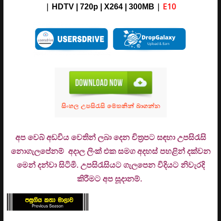
|
|
E10
HDTV | 720p | X264 | 300MB
අප වෙබ් අඩවිය වෙතින් ලබා දෙන චිත්‍රපට සඳහා උපසිරැසි
නොගැලපේනම් අදාල ලිංක් එක සමග අදහස් පහළින් දක්වන
මෙන් දන්වා සිටිමි. උ
පසිරැසියට ගැලපෙන විදියට නිවැරදි
කිරීමට අප සූදානම්.