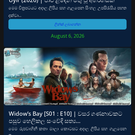
මෙම චිත්‍රපටයට අදාල ලිපිය සහ ගැලපෙන සිංහල උපසිරැසිය පහත
දක්වා...
ලින්ක් ලබාගන්න
August 6, 2026
Widow’s Bay [S01 : E10] | වසර ගණනාවකට
පසුව හෙලිකල සංවේදි සත්‍ය…
මෙම රුපවාහිනී කතා මාලා කොටසට අදාල ලිපිය සහ ගැලපෙන