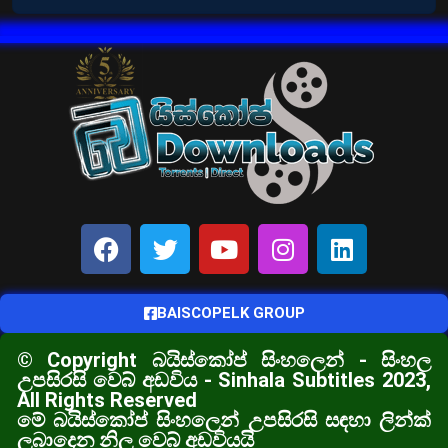
BAISCOPELK GROUP
© Copyright බයිස්කෝප් සිංහලෙන් - සිංහල
උපසිරසි වෙබ් අඩවිය - Sinhala Subtitles 2023,
All Rights Reserved
මේ බයිස්කෝප් සිංහලෙන් උපසිරසි සඳහා ලින්ක්
ලබාදෙන නිල වෙබ් අඩවියයි