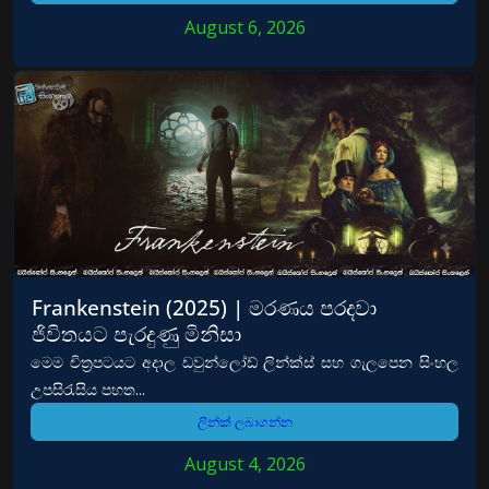
August 6, 2026
Frankenstein (2025) | මරණය පරදවා
ජිවිතයට පැරදුණු මිනිසා
මෙම චිත්‍රපටයට අදාල ඩවුන්ලෝඩ් ලින්ක්ස් සහ ගැලපෙන සිංහල
උපසිරැසිය පහත...
ලින්ක් ලබාගන්න
August 4, 2026