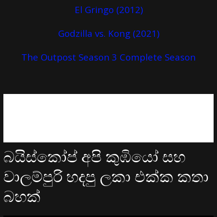
El Gringo (2012)
Godzilla vs. Kong (2021)
The Outpost Season 3 Complete Season
බයිස්කෝප් අපි කුඹියෝ සහ
වාලම්පුරි හදපු ලකා එක්ක කතා
බහක්