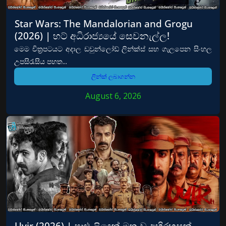
Star Wars: The Mandalorian and Grogu
(2026) | හට් අධිරාජ්‍යයේ සෙවනැල්ල!
මෙම චිත්‍රපටයට අදාල ඩවුන්ලෝඩ් ලින්ක්ස් සහ ගැලපෙන සිංහල
උපසිරැසිය පහත...
ලින්ක් ලබාගන්න
August 6, 2026
Uyir (2026) | පාළු ළිඳෙන් මතු වූ අභිරහසක්