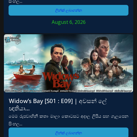
සිංහල...
ලින්ක් ලබාගන්න
August 6, 2026
Widow’s Bay [S01 : E09] | අවසන් ලේ
ඥාතියා…
මෙම රුපවාහිනී කතා මාලා කොටසට අදාල ලිපිය සහ ගැලපෙන
සිංහල...
ලින්ක් ලබාගන්න