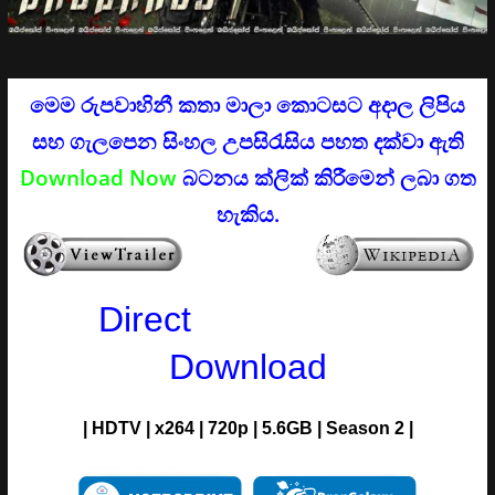
මෙම රුපවාහිනී කතා මාලා කොටසට අදාල ලිපිය
සහ ගැලපෙන සිංහල උපසිරැසිය පහත දක්වා ඇති
Download Now
බටනය ක්ලික් කිරීමෙන් ලබා ගත
හැකිය.
Direct
Download
|
HDTV
| x264 | 720p
| 5.6GB | Season 2 |