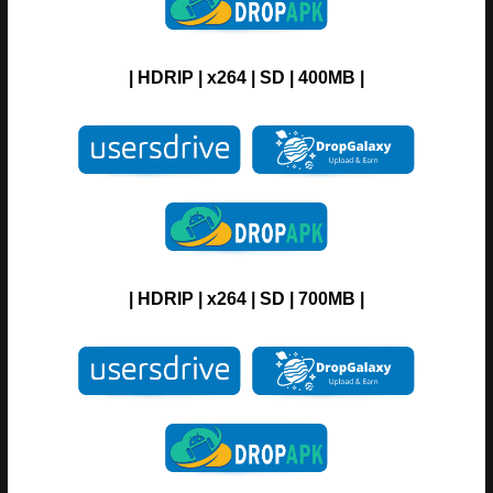
| H
DRIP
| x264 |
SD
| 400MB |
| H
DRIP
| x264 |
SD
| 700MB |