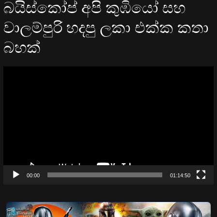
බයිස්කෝප් අපි කුඹියෝ සහ
වාලම්පුරි හදපු ලකා එක්ක කතා
බහක්
Video
Player
00:00
01:14:50