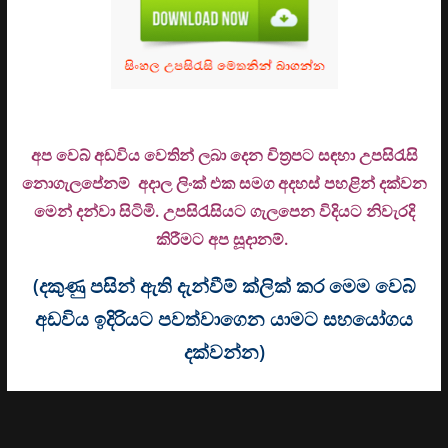
අප වෙබ් අඩවිය වෙතින් ලබා දෙන චිත්‍රපට සඳහා උපසිරැසි
නොගැලපේනම් අදාල ලිංක් එක සමග අදහස් පහළින් දක්වන
මෙන් දන්වා සිටිමි. උ
පසිරැසියට ගැලපෙන විදියට නිවැරදි
කිරීමට අප සූදානම්.
(දකුණු පසින් ඇති දැන්වීම් ක්ලික් කර මෙම වෙබ්
අඩවිය ඉදිරියට පවත්වාගෙන යාමට සහයෝගය
දක්වන්න)