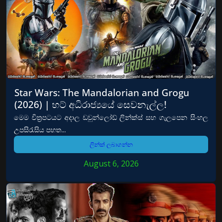
Star Wars: The Mandalorian and Grogu
(2026) | හට් අධිරාජ්‍යයේ සෙවනැල්ල!
මෙම චිත්‍රපටයට අදාල ඩවුන්ලෝඩ් ලින්ක්ස් සහ ගැලපෙන සිංහල
උපසිරැසිය පහත...
ලින්ක් ලබාගන්න
August 6, 2026