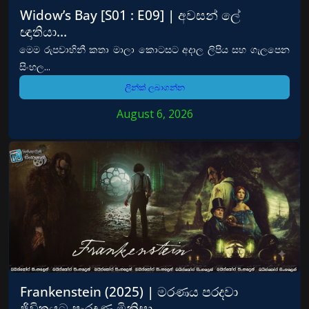
Widow’s Bay [S01 : E09] | අවසන් ලේ
ඥාතියා…
මෙම රුපවාහිනී කතා මාලා කොටසට අදාල ලිපිය සහ ගැලපෙන
සිංහල...
ලින්ක් ලබාගන්න
August 6, 2026
Frankenstein (2025) | මරණය පරදවා
ජිවිතයට පැරදුණු මිනිසා