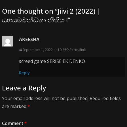
One thought on “
Jiivi 2 (2022) |
සහසම්බන්ධතා නීතිය !
”
AKEESHA
September 1, 2022 at 10:35
Permalink
screed game SERISE EK DENKO
Reply
Leave a Reply
Your email address will not be published.
Required fields
are marked
*
Comment
*