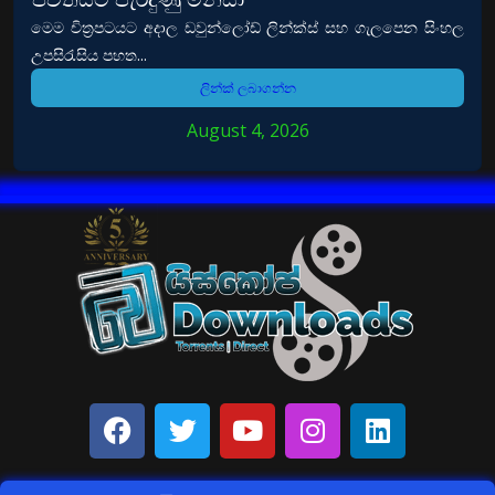
මෙම චිත්‍රපටයට අදාල ඩවුන්ලෝඩ් ලින්ක්ස් සහ ගැලපෙන සිංහල
උපසිරැසිය පහත...
ලින්ක් ලබාගන්න
August 4, 2026