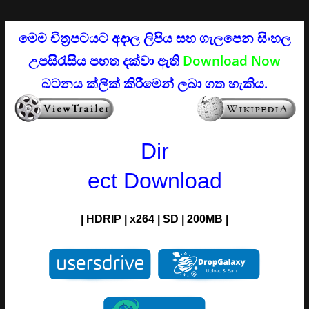
මෙම චිත්‍රපටයට අදාල ලිපිය සහ ගැලපෙන සිංහල
උපසිරැසිය පහත දක්වා ඇති
Download Now
බටනය ක්ලික් කිරීමෙන් ලබා ගත හැකිය.
Dir
ect Download
| H
DRIP
| x264 |
SD
| 200MB |