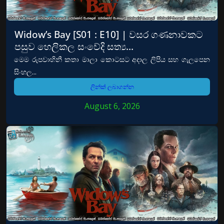
Widow’s Bay [S01 : E10] | වසර ගණනාවකට
පසුව හෙලිකල සංවේදි සත්‍ය…
මෙම රුපවාහිනී කතා මාලා කොටසට අදාල ලිපිය සහ ගැලපෙන
සිංහල...
ලින්ක් ලබාගන්න
August 6, 2026