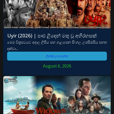
Uyir (2026) | පාළු ළිඳෙන් මතු වූ අභිරහසක්
මෙම චිත්‍රපටයට අදාල ලිපිය සහ ගැලපෙන සිංහල උපසිරැසිය පහත
දක්වා...
ලින්ක් ලබාගන්න
August 6, 2026