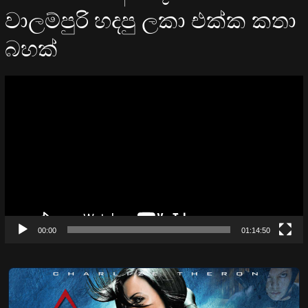
වාලම්පුරි හදපු ලකා එක්ක කතා
බහක්
Video
Player
00:00
01:14:50