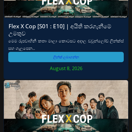
Flex X Cop [S01 : E10] | අයිති කරගැනීමේ
උමතුව
මෙම රුපවාහිනී කතා මාලා කොටසට අදාල ඩවුන්ලෝඩ් ලින්ක්ස්
සහ ගැලපෙන...
ලින්ක් ලබාගන්න
August 8, 2026