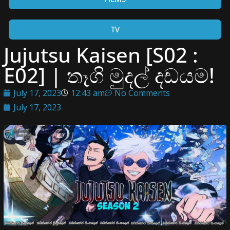
TV
Jujutsu Kaisen [S02 :
E02] | තෑගි මුදල් දඩයම!
July 17, 2023
12:43 am
No Comments
July 17, 2023