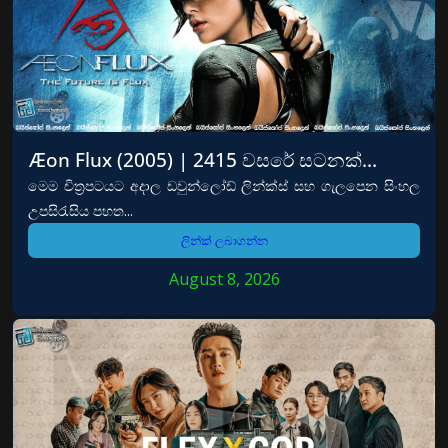
Æon Flux (2005) | 2415 වසරේ සටනක්…
මෙම චිත්‍රපටයට අදාල ඩවුන්ලෝඩ් ලින්ක්ස් සහ ගැලපෙන සිංහල
උපසිරැසිය පහත...
ලින්ක් ලබාගන්න
August 8, 2026