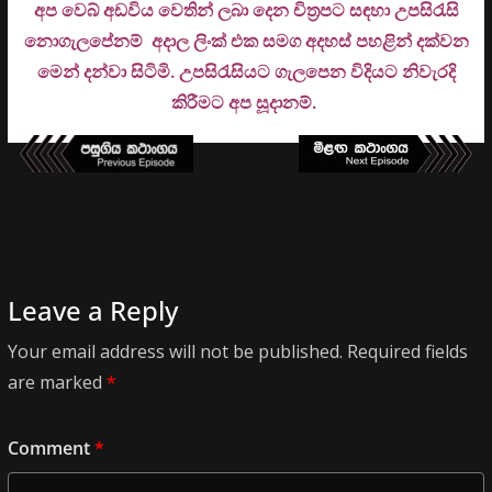
අප වෙබ් අඩවිය වෙතින් ලබා දෙන චිත්‍රපට සඳහා උපසිරැසි
නොගැලපේනම් අදාල ලිංක් එක සමග අදහස් පහළින් දක්වන
මෙන් දන්වා සිටිමි. උ
පසිරැසියට ගැලපෙන විදියට නිවැරදි
කිරීමට අප සූදානම්.
Leave a Reply
Your email address will not be published.
Required fields
are marked
*
Comment
*