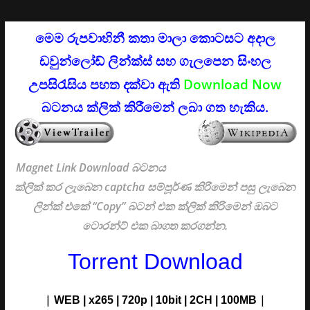
මෙම රුපවාහිනී කතා මාලා කොටසට අදාල
සහ ගැලපෙන සිංහල
ඩවුන්ලෝඩ් ලින්ක්ස්
උපසිරැසිය පහත දක්වා ඇති
Download Now
බටනය ක්ලික් කිරීමෙන් ලබා ගත හැකිය.
Magnet Link Download බටනය
ක්ලික් කර ලැබෙන captcha සම්පූර්ණ කිරිමෙන් පසු ලැබෙන
ලින්ක් එකේ “Copy” බටන් එක ක්ලික් කිරිමෙන් ඔබට
ටොරන්ට් එක බාගත කරගන්න.
Torrent Download
|
|
WEB | x265 | 720p | 10bit | 2CH | 100M
B