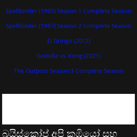
Spellbinder (1995) Season 1 Complete Season
Spellbinder (1997) Season 2 Complete Season
El Gringo (2012)
Godzilla vs. Kong (2021)
The Outpost Season 3 Complete Season
බයිස්කෝප් අපි කුඹියෝ සහ