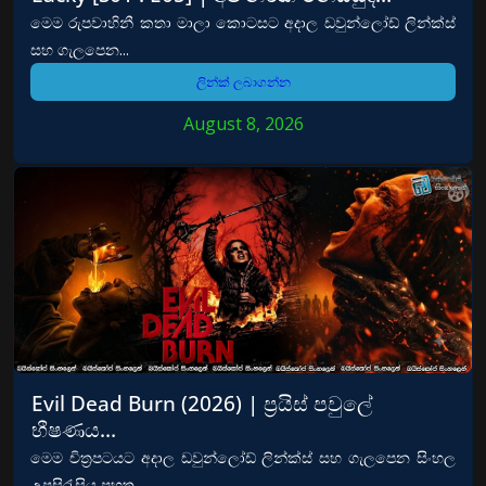
මෙම රුපවාහිනී කතා මාලා කොටසට අදාල ඩවුන්ලෝඩ් ලින්ක්ස්
සහ ගැලපෙන...
ලින්ක් ලබාගන්න
August 8, 2026
Evil Dead Burn (2026) | ප්‍රයිස් පවුලේ
භීෂණය…
මෙම චිත්‍රපටයට අදාල ඩවුන්ලෝඩ් ලින්ක්ස් සහ ගැලපෙන සිංහල
උපසිරැසිය පහත...