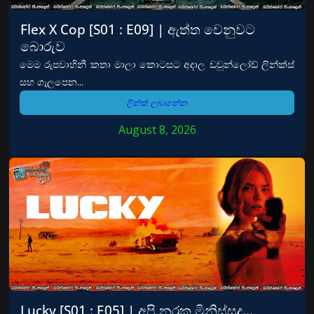
Flex X Cop [S01 : E09] | ඇත්ත වෙනුවට
බොරුව
මෙම රුපවාහිනී කතා මාලා කොටසට අදාල ඩවුන්ලෝඩ් ලින්ක්ස්
සහ ගැලපෙන...
ලින්ක් ලබාගන්න
August 8, 2026
Lucky [S01 : E05] | අපි නරක මිනිස්සුද…