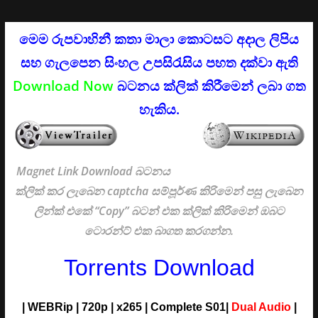
මෙම රුපවාහිනී කතා මාලා කොටසට අදාල ලිපිය
සහ ගැලපෙන සිංහල උපසිරැසිය පහත දක්වා ඇති
Download Now
බටනය ක්ලික් කිරීමෙන් ලබා ගත
හැකිය.
Magnet Link Download බටනය
ක්ලික් කර ලැබෙන captcha සම්පූර්ණ කිරිමෙන් පසු ලැබෙන
ලින්ක් එකේ “Copy” බටන් එක ක්ලික් කිරිමෙන් ඔබට
ටොරන්ට් එක බාගත කරගන්න.
Torrents Download
|
WEBRip | 720p | x265 |
Complete S01|
Dual Audio
|