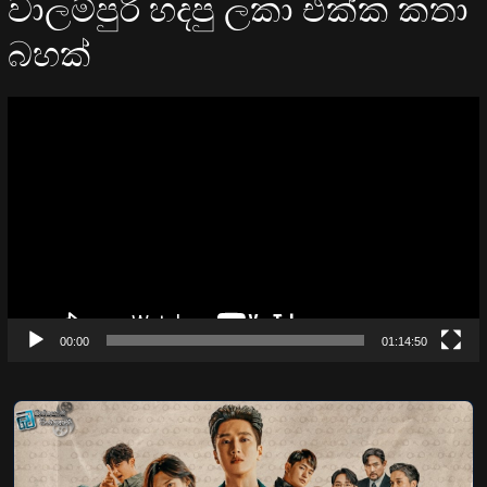
වාලම්පුරි හදපු ලකා එක්ක කතා
බහක්
Video
Player
00:00
01:14:50