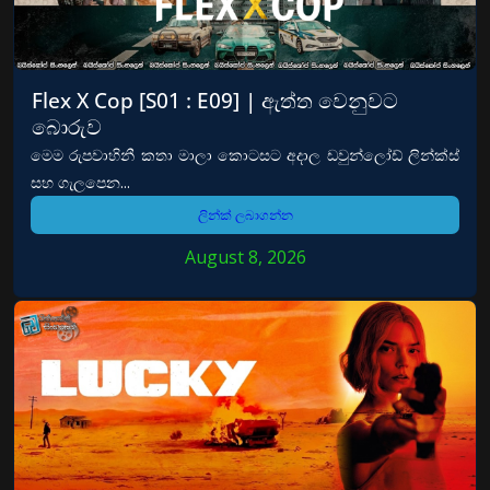
Flex X Cop [S01 : E09] | ඇත්ත වෙනුවට
බොරුව
මෙම රුපවාහිනී කතා මාලා කොටසට අදාල ඩවුන්ලෝඩ් ලින්ක්ස්
සහ ගැලපෙන...
ලින්ක් ලබාගන්න
August 8, 2026