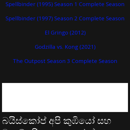
Spellbinder (1995) Season 1 Complete Season
Spellbinder (1997) Season 2 Complete Season
El Gringo (2012)
Godzilla vs. Kong (2021)
The Outpost Season 3 Complete Season
බයිස්කෝප් අපි කුඹියෝ සහ