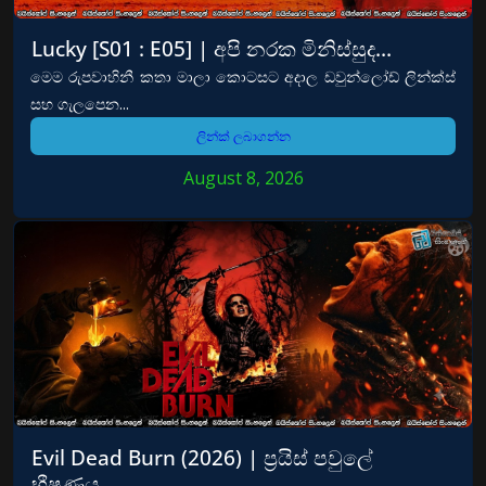
Lucky [S01 : E05] | අපි නරක මිනිස්සුද…
මෙම රුපවාහිනී කතා මාලා කොටසට අදාල ඩවුන්ලෝඩ් ලින්ක්ස්
සහ ගැලපෙන...
ලින්ක් ලබාගන්න
August 8, 2026
Evil Dead Burn (2026) | ප්‍රයිස් පවුලේ
භීෂණය…