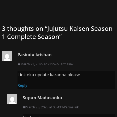
3 thoughts on “
Jujutsu Kaisen Season
1 Complete Season
”
Pasindu krishan
March 21, 2025 at 22:24
Permalink
Link eka update karanna please
Reply
Supun Madusanka
March 28, 2025 at 08:43
Permalink