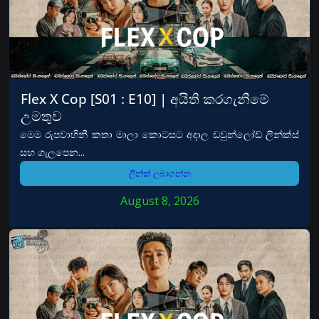
Flex X Cop [S01 : E10] | අයිති කරගැනීමේ
උමතුව
මෙම රුපවාහිනී කතා මාලා කොටසට අදාල ඩවුන්ලෝඩ් ලින්ක්ස්
සහ ගැලපෙන...
ලින්ක් ලබාගන්න
August 8, 2026