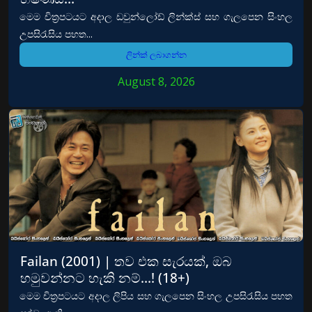
මෙම චිත්‍රපටයට අදාල ඩවුන්ලෝඩ් ලින්ක්ස් සහ ගැලපෙන සිංහල
උපසිරැසිය පහත...
ලින්ක් ලබාගන්න
August 8, 2026
Failan (2001) | තව එක සැරයක්, ඔබ
හමුවන්නට හැකි නම්…! (18+)
මෙම චිත්‍රපටයට අදාල ලිපිය සහ ගැලපෙන සිංහල උපසිරැසිය පහත