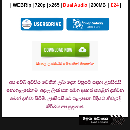
|
|
E24
WEBRip | 720p | x265 |
Dual Audio
| 200MB
|
අප වෙබ් අඩවිය වෙතින් ලබා දෙන චිත්‍රපට සඳහා උපසිරැසි
නොගැලපේනම් අදාල ලිංක් එක සමග අදහස් පහළින් දක්වන
මෙන් දන්වා සිටිමි. උ
පසිරැසියට ගැලපෙන විදියට නිවැරදි
කිරීමට අප සූදානම්.