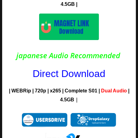
4.5G
B
|
japanese Audio Recommended
Direct Download
| WEBRip | 720p | x265 | Complete S01 |
Dual Audio
|
|
4.5
G
B