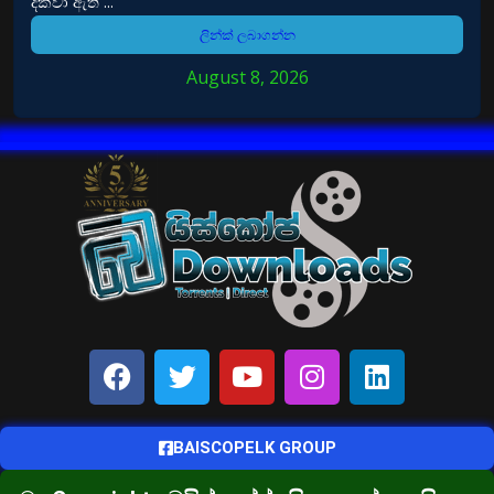
දක්වා ඇති ...
ලින්ක් ලබාගන්න
August 8, 2026
BAISCOPELK GROUP