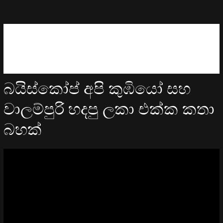
බයිස්කෝප් අපි කුඹියෝ සහ
වාලම්පුරි හදපු ලකා එක්ක කතා
බහක්
Video
Player