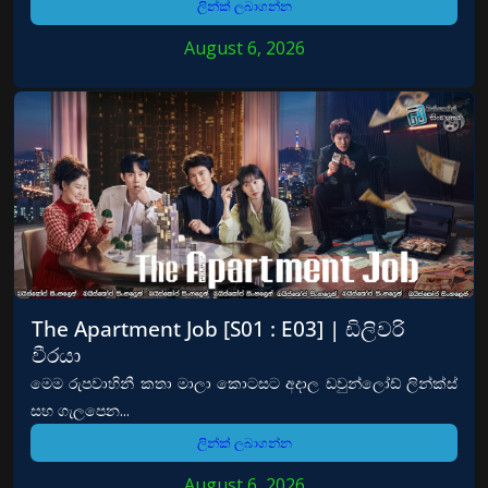
ලින්ක් ලබාගන්න
August 6, 2026
The Apartment Job [S01 : E03] | ඩිලිවරි
වීරයා
මෙම රුපවාහිනී කතා මාලා කොටසට අදාල ඩවුන්ලෝඩ් ලින්ක්ස්
සහ ගැලපෙන...
ලින්ක් ලබාගන්න
August 6, 2026