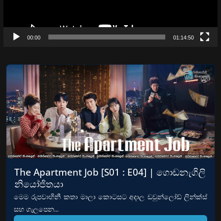
00:00
01:14:50
The Apartment Job [S01 : E04] | ගොඩනැගිලි
නියෝජිතයා
මෙම රුපවාහිනී කතා මාලා කොටසට අදාල ඩවුන්ලෝඩ් ලින්ක්ස්
සහ ගැලපෙන...