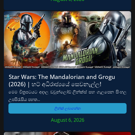
Star Wars: The Mandalorian and Grogu
(2026) | හට් අධිරාජ්‍යයේ සෙවනැල්ල!
මෙම චිත්‍රපටයට අදාල ඩවුන්ලෝඩ් ලින්ක්ස් සහ ගැලපෙන සිංහල
උපසිරැසිය පහත...
ලින්ක් ලබාගන්න
August 6, 2026