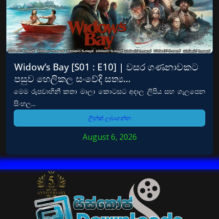
Widow’s Bay [S01 : E10] | වසර ගණනාවකට
පසුව හෙලිකල සංවේදි සත්‍ය…
මෙම රුපවාහිනී කතා මාලා කොටසට අදාල ලිපිය සහ ගැලපෙන
සිංහල...
ලින්ක් ලබාගන්න
August 6, 2026