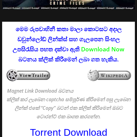
මෙම රුපවාහිනී කතා මාලා කොටසට අදාල
ඩවුන්ලෝඩ් ලින්ක්ස් සහ ගැලපෙන සිංහල
උපසිරැසිය පහත දක්වා ඇති
Download Now
බටනය ක්ලික් කිරීමෙන් ලබා ගත හැකිය.
Magnet Link Download බටනය
ක්ලික් කර ලැබෙන captcha සම්පූර්ණ කිරිමෙන් පසු ලැබෙන
ලින්ක් එකේ “Copy” බටන් එක ක්ලික් කිරිමෙන් ඔබට
ටොරන්ට් එක බාගත කරගන්න.
Torrent Download