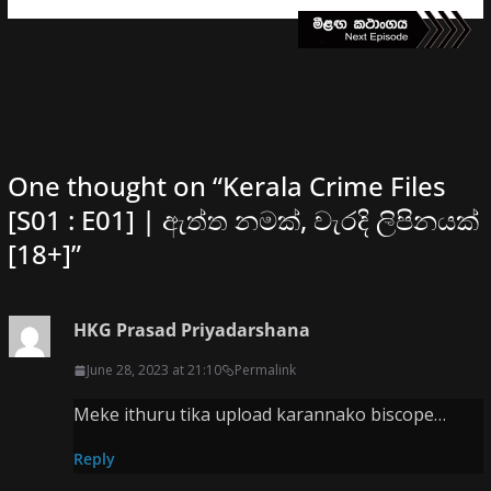
One thought on “
Kerala Crime Files
[S01 : E01] | ඇත්ත නමක්, වැරදි ලිපිනයක්
[18+]
”
HKG Prasad Priyadarshana
June 28, 2023 at 21:10
Permalink
Meke ithuru tika upload karannako biscope…
Reply