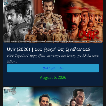
Uyir (2026) | පාළු ළිඳෙන් මතු වූ අභිරහසක්
මෙම චිත්‍රපටයට අදාල ලිපිය සහ ගැලපෙන සිංහල උපසිරැසිය පහත
දක්වා...
ලින්ක් ලබාගන්න
August 6, 2026